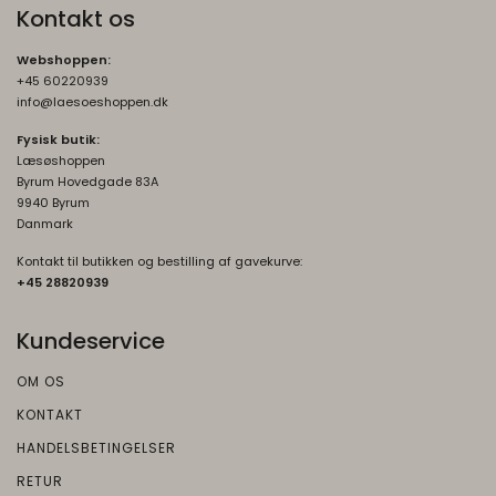
Kontakt os
Webshoppen:
+45 60220939
info@laesoeshoppen.dk
Fysisk butik:
Læsøshoppen
Byrum Hovedgade 83A
9940 Byrum
Danmark
Kontakt til butikken og bestilling af gavekurve:
+45 2882093
9
Kundeservice
OM OS
KONTAKT
HANDELSBETINGELSER
RETUR