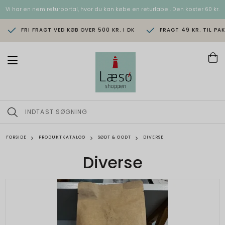
Vi har en nem returportal, hvor du kan købe en returlabel. Den koster 60 kr.
FRI FRAGT VED KØB OVER 500 KR. I DK
FRAGT 49 KR. TIL PA
T
o
g
g
l
e
n
a
v
FORSIDE
PRODUKTKATALOG
SØDT & GODT
DIVERSE
i
g
Diverse
a
t
i
o
n