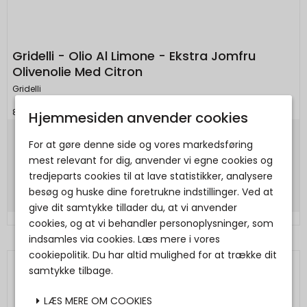
Gridelli - Olio Al Limone - Ekstra Jomfru
Olivenolie Med Citron
Gridelli
8051564610800
Hjemmesiden anvender cookies
159,00 DKK
For at gøre denne side og vores markedsføring
mest relevant for dig, anvender vi egne cookies og
Vis produkt
tredjeparts cookies til at lave statistikker, analysere
besøg og huske dine foretrukne indstillinger. Ved at
give dit samtykke tillader du, at vi anvender
cookies, og at vi behandler personoplysninger, som
indsamles via cookies. Læs mere i vores
cookiepolitik. Du har altid mulighed for at trække dit
samtykke tilbage.
LÆS MERE OM COOKIES