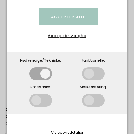
ACCEPTÉR ALLE
Acceptér valgte
Nødvendige/Tekniske:
Funktionelle:
Statistiske:
Markedsføring:
Gridelli - Olio Al Peperoncino - Ekstra Jomfru
Olivenolie Med chili
Gridelli
Vis cookiedetaljer
Ekstra Jomfru