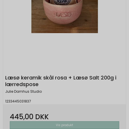
Læsø keramik skål rosa + Læsø Salt 200g i
lærredspose
Julie Damhus Studio
1233445031837
445,00 DKK
Vis produkt