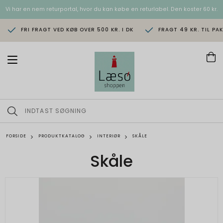
Vi har en nem returportal, hvor du kan købe en returlabel. Den koster 60 kr.
FRI FRAGT VED KØB OVER 500 KR. I DK
FRAGT 49 KR. TIL PA
T
o
g
g
l
e
n
a
v
FORSIDE
PRODUKTKATALOG
INTERIØR
SKÅLE
i
g
Skåle
a
t
i
o
n