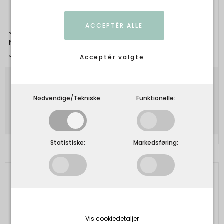
ACCEPTÉR ALLE
Julie Damhus Studio - ODA håndlavet skål
mini
Julie Damhus Studio
Acceptér valgte
150,00 DKK
Nødvendige/Tekniske:
Funktionelle:
Vis produkt
Statistiske:
Markedsføring:
Vis cookiedetaljer