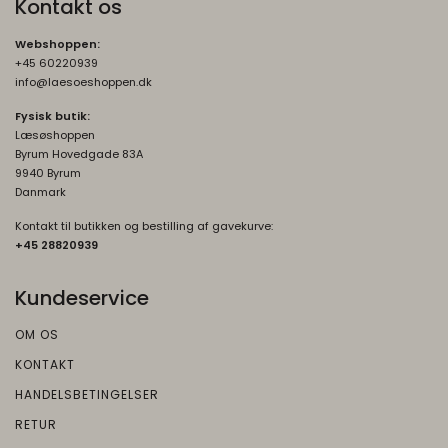
Kontakt os
Webshoppen:
+45 60220939
info@laesoeshoppen.dk
Fysisk butik:
Læsøshoppen
Byrum Hovedgade 83A
9940 Byrum
Danmark
Kontakt til butikken og bestilling af gavekurve:
+45 2882093
9
Kundeservice
OM OS
KONTAKT
HANDELSBETINGELSER
RETUR