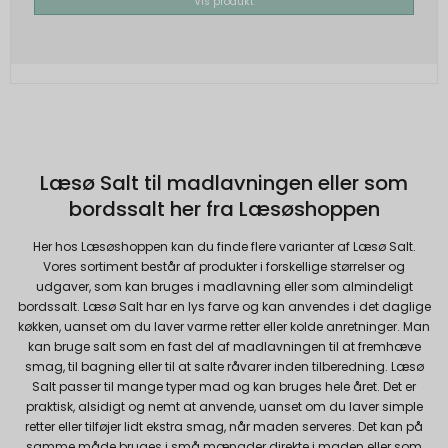
Vis produkt
besøgende får vist relevante og personlige
Google-annoncer.
SOCS
1 år
Oprindelse:
Google
Beskrivelse:
Gemmer en brugers valg af cookies.
Læsø Salt til madlavningen eller som
bordssalt her fra Læsøshoppen
SEARCH_SAMESITE
4
Oprindelse:
måneder
Her hos Læsøshoppen kan du finde flere varianter af Læsø Salt.
Google
Vores sortiment består af produkter i forskellige størrelser og
Beskrivelse:
udgaver, som kan bruges i madlavning eller som almindeligt
bordssalt. Læsø Salt har en lys farve og kan anvendes i det daglige
Denne cookie bruges til at forhindre
køkken, uanset om du laver varme retter eller kolde anretninger. Man
browseren i at sende denne cookie
kan bruge salt som en fast del af madlavningen til at fremhæve
sammen med anmodninger på tværs af
smag, til bagning eller til at salte råvarer inden tilberedning. Læsø
websites.
Salt passer til mange typer mad og kan bruges hele året. Det er
praktisk, alsidigt og nemt at anvende, uanset om du laver simple
rc::b, rc::c
Session
retter eller tilføjer lidt ekstra smag, når maden serveres. Det kan på
Oprindelse:
samme måde bruges i små mængder direkte i maden eller som