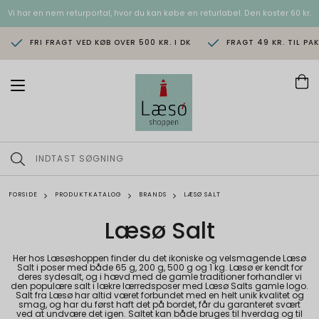
Vi har en nem returportal, hvor du kan købe en returlabel. Den koster 60 kr.
FRI FRAGT VED KØB OVER 500 KR. I DK
FRAGT 49 KR. TIL PA
T
o
g
g
l
e
n
a
v
FORSIDE
PRODUKTKATALOG
BRANDS
LÆSØ SALT
i
g
Læsø Salt
a
t
i
Her hos Læsøshoppen finder du det ikoniske og velsmagende Læsø
o
Salt i poser med både 65 g, 200 g, 500 g og 1 kg. Læsø er kendt for
deres sydesalt, og i hævd med de gamle traditioner forhandler vi
n
den populære salt i lækre lærredsposer med Læsø Salts gamle logo.
Salt fra Læsø har altid været forbundet med en helt unik kvalitet og
smag, og har du først haft det på bordet, får du garanteret svært
ved at undvære det igen. Saltet kan både bruges til hverdag og til