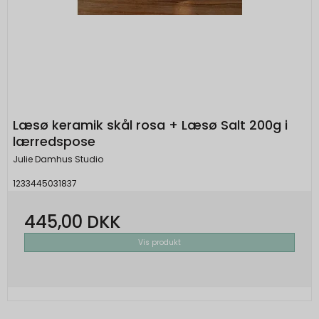
Læsø keramik skål rosa + Læsø Salt 200g i
lærredspose
Julie Damhus Studio
1233445031837
445,00 DKK
Vis produkt