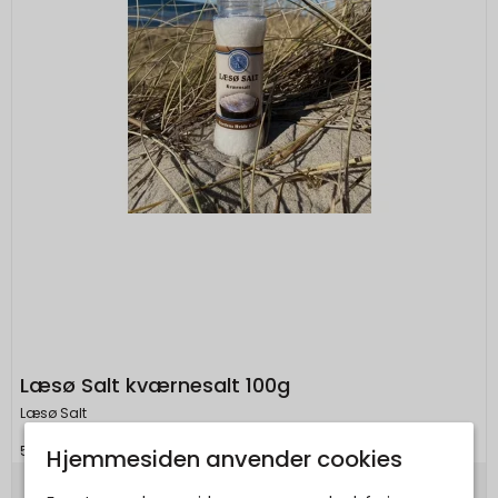
Læsø Salt kværnesalt 100g
Læsø Salt
5711874000250
Hjemmesiden anvender cookies