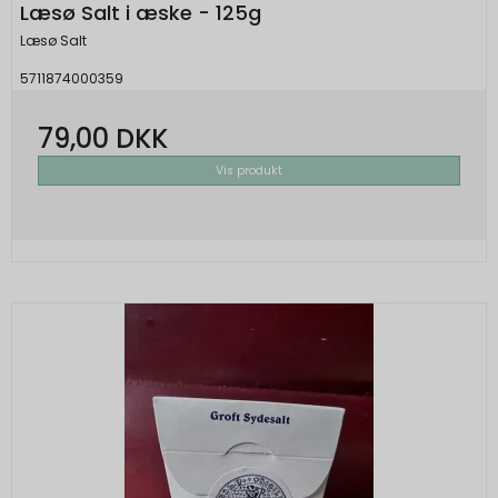
Læsø Salt i æske - 125g
Læsø Salt
5711874000359
79,00 DKK
Vis produkt