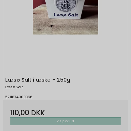
Læsø Salt i æske - 250g
Læsø Salt
5711874000366
110,00 DKK
Vis produkt