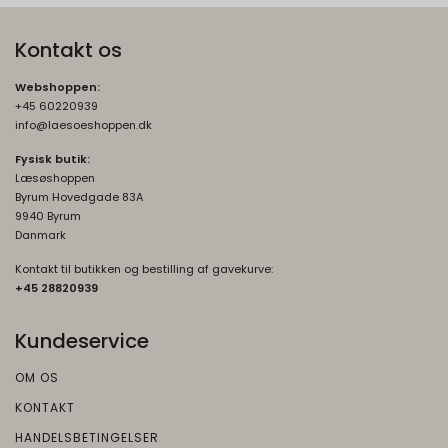
Kontakt os
Webshoppen:
+45 60220939
info@laesoeshoppen.dk
Fysisk butik:
Læsøshoppen
Byrum Hovedgade 83A
9940 Byrum
Danmark
Kontakt til butikken og bestilling af gavekurve:
+45 2882093
9
Kundeservice
OM OS
KONTAKT
HANDELSBETINGELSER