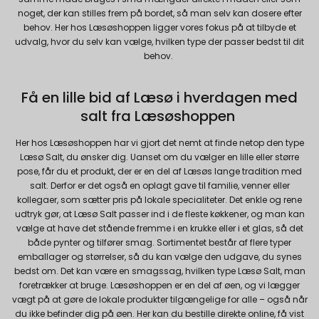
noget, der kan stilles frem på bordet, så man selv kan dosere efter
Google
behov. Her hos Læsøshoppen ligger vores fokus på at tilbyde et
Beskrivelse:
udvalg, hvor du selv kan vælge, hvilken type der passer bedst til dit
Brugt af Google med formål at levere en
behov.
risikoanalyse. Gemt i browseren's
"SessionStorage"
Få en lille bid af Læsø i hverdagen med
rc::a, rc::f
None
salt fra Læsøshoppen
Oprindelse:
Her hos Læsøshoppen har vi gjort det nemt at finde netop den type
Google
Læsø Salt, du ønsker dig. Uanset om du vælger en lille eller større
Beskrivelse:
pose, får du et produkt, der er en del af Læsøs lange tradition med
salt. Derfor er det også en oplagt gave til familie, venner eller
Brugt af Google med formål at levere en
kollegaer, som sætter pris på lokale specialiteter. Det enkle og rene
risikoanalyse. Gemt i browseren's
udtryk gør, at Læsø Salt passer ind i de fleste køkkener, og man kan
"localStorage".
vælge at have det stående fremme i en krukke eller i et glas, så det
både pynter og tilfører smag. Sortimentet består af flere typer
_grecaptcha
None
emballager og størrelser, så du kan vælge den udgave, du synes
Oprindelse:
bedst om. Det kan være en smagssag, hvilken type Læsø Salt, man
Google
foretrækker at bruge. Læsøshoppen er en del af øen, og vi lægger
Beskrivelse:
vægt på at gøre de lokale produkter tilgængelige for alle – også når
du ikke befinder dig på øen. Her kan du bestille direkte online, få vist