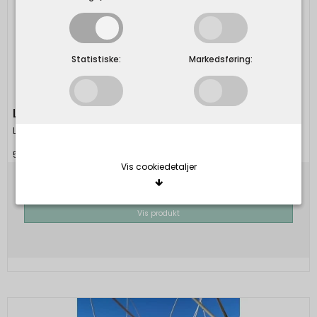
Statistiske:
Markedsføring:
Læsø Salt 1 kg i plastpose
Læsø Salt
5711874000052
Vis cookiedetaljer
335,00 DKK
Vis produkt
Nødvendige/Tekniske
Tekniske cookies er nødvendige for, at langt de
fleste hjemmesider fungerer, som de skal. Som
navnet angiver, har de kun teknisk betydning og
dermed ikke nogen indvirkning på din privatsfære,
idet de ikke registrerer, hvad du søger efter på
andre hjemmesider.