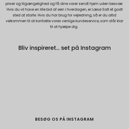
Brugt af Google med formål at levere en
priser og tilgængelighed og få dine varer sendt hjem uden besvær.
risikoanalyse. Gemt i browseren's
Hvis du vil have en lille bid af øen i hverdagen, er Læsø Salt et godt
"localStorage".
sted at starte. Hvis du har brug for vejledning, så er du altid
velkommen til at kontakte vores venlige kundeservice, som står klar
til at hjælpe dig.
Bliv inspireret... set på Instagram
BESØG OS PÅ INSTAGRAM