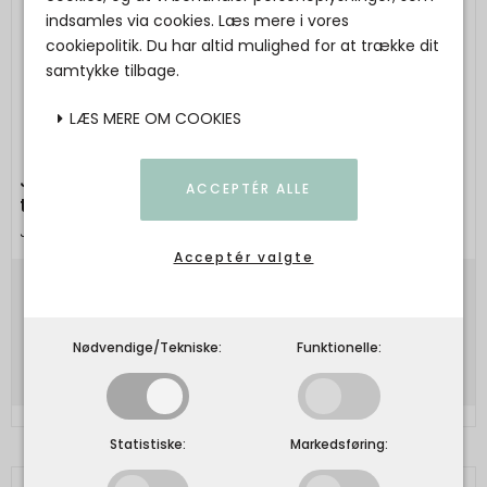
indsamles via cookies. Læs mere i vores
cookiepolitik. Du har altid mulighed for at trække dit
samtykke tilbage.
LÆS MERE OM COOKIES
Julie Damhus Studio - ODA håndlavet
ACCEPTÉR ALLE
tallerken mini
Julie Damhus Studio
Acceptér valgte
150,00 DKK
Vis produkt
Nødvendige/Tekniske:
Funktionelle:
Statistiske:
Markedsføring: