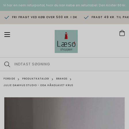
Vi har en nem returportal, hvor du kan købe en returlabel. Den koster 60 kr.
FRI FRAGT VED KØB OVER 500 KR. I DK
FRAGT 49 KR. TIL PA
T
o
g
g
l
e
n
a
v
FORSIDE
PRODUKTKATALOG
BRANDS
i
JULIE DAMHUS STUDIO - ODA HÅNDLAVET KRUS
g
a
t
i
o
n