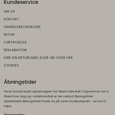
Kundeservice
Oprindelse:
Google
OM OS
Beskrivelse:
KONTAKT
Brugt af Google med formål at levere en
HANDELSBETINGELSER
risikoanalyse. Gemt i browseren's
RETUR
"localStorage".
FORTRYDELSE
_grecaptcha
None
REKLAMATION
Oprindelse:
KØB DIN RETURLABEL ELLER QR-KODE HER
Google
Beskrivelse:
COOKIES
Brugt af Google med formål at levere en
risikoanalyse. Gemt i browseren's
Åbningstider
"localStorage".
Vores fysiske butik Læsøshoppen har åbent hele året. I højsommer har vi
åbent hver dag og i vinterhalvåret er der nedsat åbningstider.
Opdaterede åbningstider finder du på vores facebookprofil - se Link til
højre.
Åbningstider: