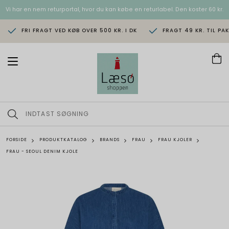
Vi har en nem returportal, hvor du kan købe en returlabel. Den koster 60 kr.
FRI FRAGT VED KØB OVER 500 KR. I DK
FRAGT 49 KR. TIL PA
T
o
g
g
l
e
n
a
v
FORSIDE
PRODUKTKATALOG
BRANDS
FRAU
FRAU KJOLER
i
FRAU - SEOUL DENIM KJOLE
g
a
t
i
o
n