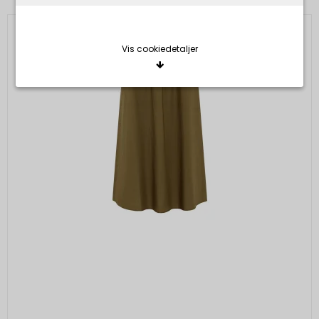
Vis cookiedetaljer
Nødvendige/Tekniske
Tekniske cookies er nødvendige for, at langt de
fleste hjemmesider fungerer, som de skal. Som
navnet angiver, har de kun teknisk betydning og
dermed ikke nogen indvirkning på din privatsfære,
idet de ikke registrerer, hvad du søger efter på
andre hjemmesider.
Cookie:
Udløber:
Funktionelle
Funktionelle cookies anvendes for at huske dine
PHPSESSID
Session
Oprindelse:
brugerpræferencer ved at huske de valg og
indstillinger du foretager på hjemmesiden, det kan
System
f.eks. dreje sig om, hvilke præferencer du har i
Beskrivelse:
forhold til sprog og tekststørrelse.