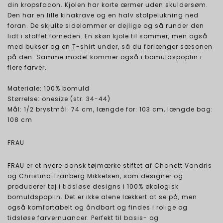
din kropsfacon. Kjolen har korte ærmer uden skuldersøm.
Den har en lille kinakrave og en halv stolpelukning ned
foran. De skjulte sidelommer er dejlige og så runder den
lidt i stoffet forneden. En skøn kjole til sommer, men også
med bukser og en T-shirt under, så du forlænger sæsonen
på den. Samme model kommer også i bomuldspoplin i
flere farver.
Materiale: 100% bomuld
Størrelse: onesize (str. 34-44)
Mål: 1/2 brystmål: 74 cm, længde for: 103 cm, længde bag:
108 cm
FRAU
FRAU er et nyere dansk tøjmærke stiftet af Chanett Vandris
og Christina Tranberg Mikkelsen, som designer og
producerer tøj i tidsløse designs i 100% økologisk
bomuldspoplin. Det er ikke alene lækkert at se på, men
også komfortabelt og åndbart og findes i rolige og
tidsløse farvernuancer. Perfekt til basis- og