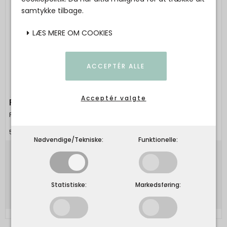
samtykke tilbage.
LÆS MERE OM COOKIES
ACCEPTÉR ALLE
Acceptér valgte
FRAU - Madrid dress - Tapioca
Frau
5740015057594
Nødvendige/Tekniske:
Funktionelle:
900,00 DKK
Vis produkt
Statistiske:
Markedsføring: