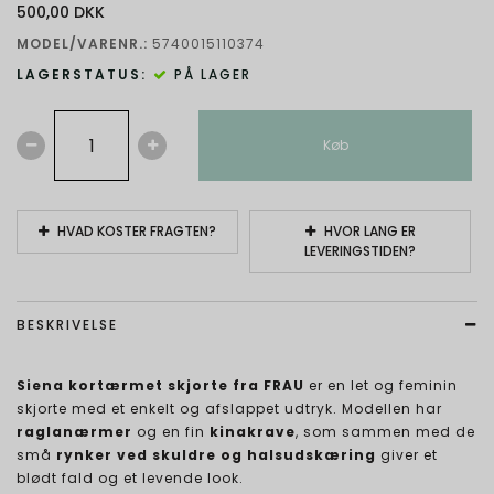
500,00 DKK
MODEL/VARENR.:
5740015110374
LAGERSTATUS:
PÅ LAGER
Køb
HVAD KOSTER FRAGTEN?
HVOR LANG ER
LEVERINGSTIDEN?
BESKRIVELSE
Siena kortærmet skjorte fra FRAU
er en let og feminin
skjorte med et enkelt og afslappet udtryk. Modellen har
raglanærmer
og en fin
kinakrave
, som sammen med de
små
rynker ved skuldre og halsudskæring
giver et
blødt fald og et levende look.