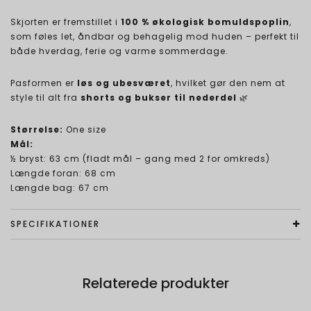
Skjorten er fremstillet i
100 % økologisk bomuldspoplin
,
som føles let, åndbar og behagelig mod huden – perfekt til
både hverdag, ferie og varme sommerdage.
Pasformen er
løs og ubesværet
, hvilket gør den nem at
style til alt fra
shorts og bukser til nederdel
🌿
Størrelse:
One size
Mål:
½ bryst: 63 cm (fladt mål – gang med 2 for omkreds)
Længde foran: 68 cm
Længde bag: 67 cm
SPECIFIKATIONER
Relaterede produkter