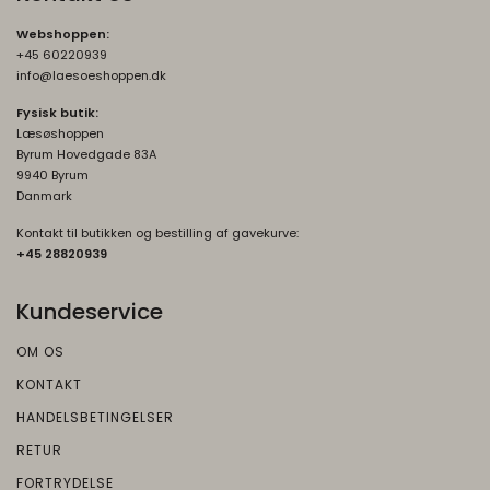
Webshoppen:
+45 60220939
info@laesoeshoppen.dk
Fysisk butik:
Læsøshoppen
Byrum Hovedgade 83A
9940 Byrum
Danmark
Kontakt til butikken og bestilling af gavekurve:
+45 2882093
9
Kundeservice
OM OS
KONTAKT
HANDELSBETINGELSER
RETUR
FORTRYDELSE