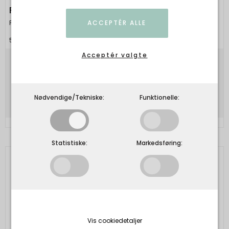
FRAU - Siena short dress - Red Mahogany
Frau
ACCEPTÉR ALLE
5740015110619
Acceptér valgte
600,00 DKK
Vis produkt
Nødvendige/Tekniske:
Funktionelle:
Statistiske:
Markedsføring:
Vis cookiedetaljer