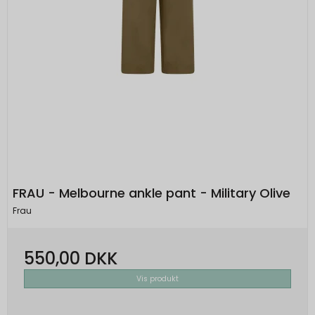
Brugt af Google med formål at levere en
risikoanalyse. Gemt i browseren's
"localStorage".
_grecaptcha
None
Oprindelse:
Google
Beskrivelse:
Brugt af Google med formål at levere en
risikoanalyse. Gemt i browseren's
"localStorage".
FRAU - Melbourne ankle pant - Military Olive
Frau
550,00 DKK
Vis produkt