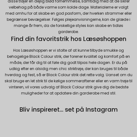
disse trøjer en dejlig blød fornemmelse, samtidig med at de sikrer
fleste hjemmesider fungerer, som de skal. Som
velbehag på både varme som kolde dage. Materialerne er valgt
navnet angiver, har de kun teknisk betydning og
med omhu for at skabe en god pasform, der hverken strammer eller
dermed ikke nogen indvirkning på din privatsfære,
begrænser bevægelser. Følges plejeanvisningerne, kan de glæde i
idet de ikke registrerer, hvad du søger efter på
mange år frem, da de forskellige styles kan skabe en tidløs
andre hjemmesider.
garderobe.
Find din favoritstrik hos Læsøshoppen
Cookie:
Udløber:
Funktionelle
Hos Læsøshoppen er vi stolte af at kunne tilbyde smukke og
Funktionelle cookies anvendes for at huske dine
PHPSESSID
Session
behagelige Black Colour strik, der forener kvalitet og komfort på en
Oprindelse:
brugerpræferencer ved at huske de valg og
måde, der får dig til at føle dig godt tilpas hele dagen. Er du på
indstillinger du foretager på hjemmesiden, det kan
System
udkig efter en alsidig men chic striktrøje, der kan bruges til både
f.eks. dreje sig om, hvilke præferencer du har i
Beskrivelse:
hverdag og fest, så er Black Colour strik det rette valg. Uanset om du
forhold til sprog og tekststørrelse.
skal bruge en let strik til de kølige sommeraftener eller en varm trøje til
Denne cookie bruges af serveren til at
vinteren, vil vores udvalg af Black Colour strik give dig de bedste
holde styr på din session.
Cookie:
Udløber:
muligheder for at opdatere din garderobe med stil.
Markedsføring
Markedsføringscookies indsamler oplysninger ved
__Secure-3PSIDCC
2 år
cookie_consent
1 år
Oprindelse:
at følge dig på de enkelte hjemmesider, du
Bliv inspireret... set på Instagram
Oprindelse:
besøger og kan siges at registrere de digitale
Google
System
fodspor, du sætter. Markedsføringscookies er
Beskrivelse:
Beskrivelse:
derfor ”trackingcookies”. De indsamlede
Bruges til målretningsformål til at opbygge
Denne cookie bruges til at håndhæver dine
oplysninger bruges til at skabe et overblik over dine