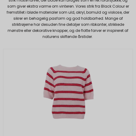
strik i flotte farver, der både kan bruges som en let forårsjakke, og
som giver ekstra varme om vinteren. Vores strik fra Black Colour er
fremstillet i bløde materialer som uld, akryl, bomuld og viskose, der
sikrer en behagelig pasform og god holdbarhed. Mange af
striktrøjerne har desuden fine detaljer som ribkanter, strikkede
mønstre eller dekorative knapper, og de flotte farver er inspireret af
naturens skiftende årstider.