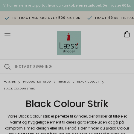
Vi har en nem returportal, hvor du kan købe en returlabel. Den koster 60 kr.
FRI FRAGT VED KØB OVER 500 KR. I DK
FRAGT 49 KR. TIL PA
T
o
g
g
l
e
n
a
v
FORSIDE
PRODUKTKATALOG
BRANDS
BLACK COLOUR
i
BLACK COLOUR STRIK
g
a
Black Colour Strik
t
i
o
Vores Black Colour strik er perfekte til kvinder, der ønsker at tilføje et
n
varmt og hyggeligt element til deres garderobe uden at gå på
kompromis med design eller stil. Her på siden finder du Black Colour