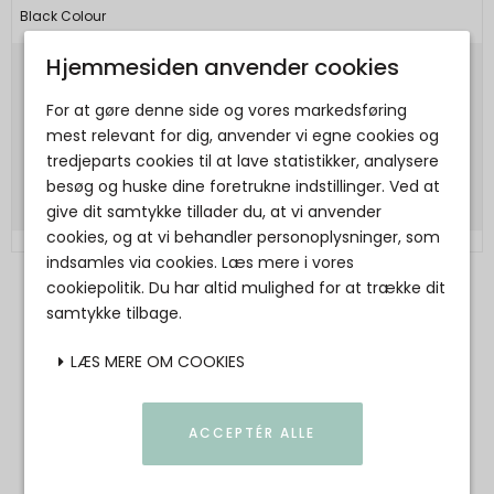
Black Colour
Hjemmesiden anvender cookies
599,00 DKK
For at gøre denne side og vores markedsføring
299,50 DKK
mest relevant for dig, anvender vi egne cookies og
tredjeparts cookies til at lave statistikker, analysere
Vis produkt
besøg og huske dine foretrukne indstillinger. Ved at
give dit samtykke tillader du, at vi anvender
cookies, og at vi behandler personoplysninger, som
indsamles via cookies. Læs mere i vores
cookiepolitik. Du har altid mulighed for at trække dit
samtykke tilbage.
Black Colour strik – varm og stilfuld
LÆS MERE OM COOKIES
komfort til alle årstider
Hos Læsøshoppen finder du et nøje udvalgt sortiment af Black
ACCEPTÉR ALLE
Colour strik, der er skabt til kvinder, som ønsker at se formidable ud
og være komfortable. Vores Black Colour strik kollektion er ideel til