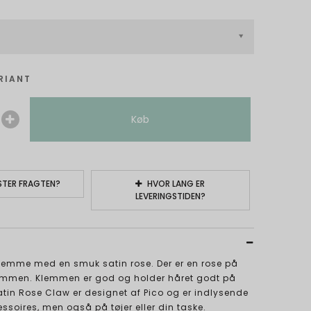
RIANT
Køb
TER FRAGTEN?
HVOR LANG ER
LEVERINGSTIDEN?
lemme med en smuk satin rose. Der er en rose på
lemmen. Klemmen er god og holder håret godt på
tin Rose Claw er designet af Pico og er indlysende
soires, men også på tøjer eller din taske.