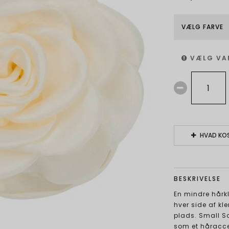
VÆLG FARVE
VÆLG VA
HVAD KOS
BESKRIVELSE
En mindre hårk
hver side af k
plads. Small Sa
som et håracces