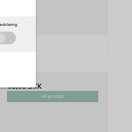
edsføring:
68,00 DKK
Vis produkt
som de skal. Som
 på din
r.
Udløber: