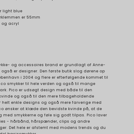
r light blue
hårklemmen er 55mm
n og acryl
kke- og accessoires brand er grundlagt af Anne-
 også er designer. Den første butik slog dørene op
øbenhavn i 2004 og flere er efterfølgende kommet til
ico smykker til hele verden og også til mange
ark. Pico er udsøgt design med både til den
vinde og også til den mere tilbageholdende
ar helt enkle designs og også mere farverige med
Pico ønsker at klæde den bevidste kvinde på, at de
g med smykkerne og føle sig godt tilpas. Pico laver
es - hårbånd, hårspænder, clips og andre
r. Det hele er afstemt med modens trends og du
 del basissmykker.