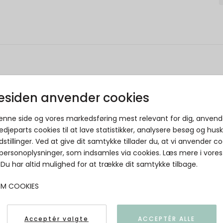
siden anvender cookies
r har købt dette produkt har
denne side og vores markedsføring mest relevant for dig, anvend
edjeparts cookies til at lave statistikker, analysere besøg og hus
dstillinger. Ved at give dit samtykke tillader du, at vi anvender co
Læsø Salt 1 kg i lærredspose
 personoplysninger, som indsamles via cookies. Læs mere i vores
Læsø Salt
. Du har altid mulighed for at trække dit samtykke tilbage.
OM COOKIES
5711874000045
Acceptér valgte
ACCEPTÉR ALLE