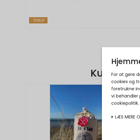
TILBUD
Hjemme
Kunder de
For at gøre 
cookies og tr
foretrukne in
vi behandler
cookiepolitik
LÆS MERE 