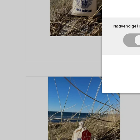
Nødvendige/T
Nødvend
Tekniske 
navnet an
privatsfær
Cookie:
Funktion