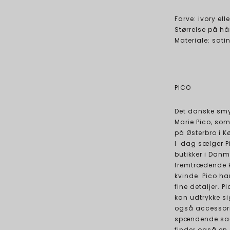
Farve: ivory elle
Størrelse på 
Materiale: sati
PICO
Det danske smy
Marie Pico, som
på Østerbro i K
I dag sælger P
butikker i Danm
fremtrædende k
kvinde. Pico h
fine detaljer. 
kan udtrykke si
også accessori
spændende sage
finder også en