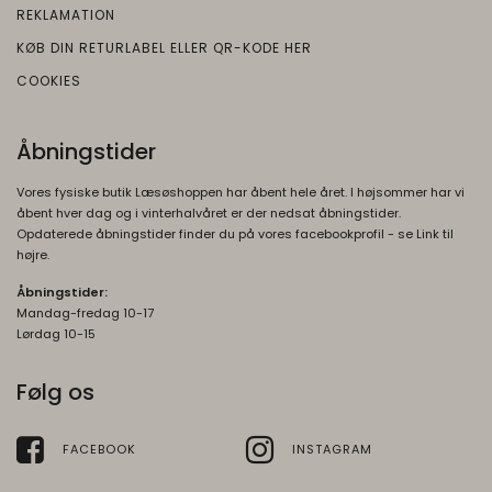
REKLAMATION
besøgende får vist relevante og personlige
Google
Google-annoncer.
KØB DIN RETURLABEL ELLER QR-KODE HER
Beskrivelse:
COOKIES
__Secure-ENID
1 år
Brugt af Google til at vise personligt
Oprindelse:
tilpassede annoncer og indsamle
brugeroplysninger.
Google
Åbningstider
Beskrivelse:
__Secure-3PSIDTS
1 år
Vores fysiske butik Læsøshoppen har åbent hele året. I højsommer har vi
Bruges til at opbygge en profil af den
Oprindelse:
åbent hver dag og i vinterhalvåret er der nedsat åbningstider.
besøgendes interesser, så den
Opdaterede åbningstider finder du på vores facebookprofil - se Link til
Google
besøgende får vist relevante og personlige
højre.
Beskrivelse:
Google-annoncer.
Åbningstider:
Bruges til målretningsformål til at opbygge
Mandag-fredag 10-17
__Secure-3PAPISID
1 år
en profil af den besøgendes interesser for
Lørdag 10-15
Oprindelse:
at vise relevant og personlige Google-
annonceringer.
Google
Følg os
Beskrivelse:
__Secure-1PSIDTS
1 år
Bruges til at opbygge en profil af den
Oprindelse:
FACEBOOK
INSTAGRAM
besøgendes interesser, så den
Google
besøgende får vist relevante og personlige
Beskrivelse: