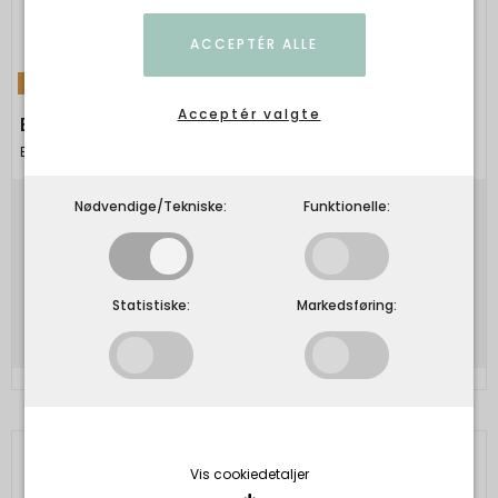
ACCEPTÉR ALLE
TILBUD
Acceptér valgte
Black Colour - BCVALENTINE shirt - Bubble
Black Colour
Nødvendige/Tekniske:
Funktionelle:
599,00 DKK
299,50 DKK
Vis produkt
Statistiske:
Markedsføring:
Vis cookiedetaljer