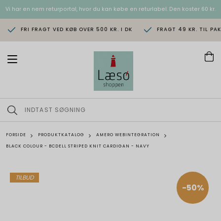
Vi har en nem returportal, hvor du kan købe en returlabel. Den koster 60 kr.
FRI FRAGT VED KØB OVER 500 KR. I DK
FRAGT 49 KR. TIL PA
T
o
g
g
l
e
n
a
v
FORSIDE
PRODUKTKATALOG
AMERO WEBINTEGRATION
i
BLACK COLOUR - BCDELL STRIPED KNIT CARDIGAN - NAVY
g
a
t
i
TILBUD
o
-50%
n