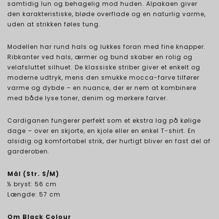
samtidig lun og behagelig mod huden. Alpakaen giver
den karakteristiske, bløde overflade og en naturlig varme,
uden at strikken føles tung.
Modellen har rund hals og lukkes foran med fine knapper.
Ribkanter ved hals, ærmer og bund skaber en rolig og
velafsluttet silhuet. De klassiske striber giver et enkelt og
moderne udtryk, mens den smukke mocca-farve tilfører
varme og dybde – en nuance, der er nem at kombinere
med både lyse toner, denim og mørkere farver.
Cardiganen fungerer perfekt som et ekstra lag på kølige
dage – over en skjorte, en kjole eller en enkel T-shirt. En
alsidig og komfortabel strik, der hurtigt bliver en fast del af
garderoben.
Mål (Str. S/M)
½ bryst: 56 cm
Længde: 57 cm
Om Black Colour