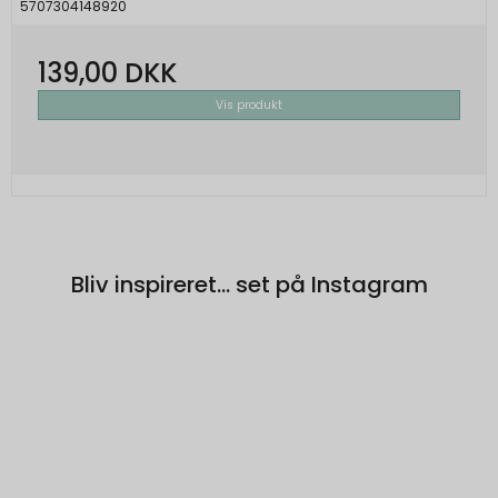
5707304148920
Beskrivelse:
Brugt af Google med formål at levere en
139,00 DKK
risikoanalyse. Gemt i browseren's
"localStorage".
Vis produkt
Bliv inspireret... set på Instagram