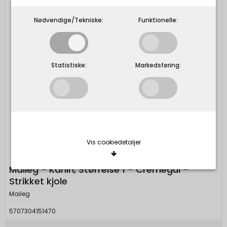
Nødvendige/Tekniske:
Funktionelle:
Statistiske:
Markedsføring:
Vis cookiedetaljer
Maileg - Kanin, Størrelse 1 - Cremegul -
Strikket kjole
Nødvendige/Tekniske
Tekniske cookies er nødvendige for, at langt de
Maileg
fleste hjemmesider fungerer, som de skal. Som
5707304151470
navnet angiver, har de kun teknisk betydning og