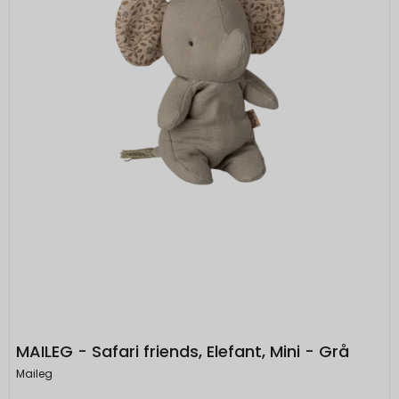
rc::b, rc::c
Session
Oprindelse:
Google
Beskrivelse:
Brugt af Google med formål at levere en
risikoanalyse. Gemt i browseren's
"SessionStorage"
rc::a, rc::f
None
Oprindelse:
Google
Beskrivelse:
Brugt af Google med formål at levere en
risikoanalyse. Gemt i browseren's
"localStorage".
_grecaptcha
None
MAILEG - Safari friends, Elefant, Mini - Grå
Oprindelse:
Maileg
Google