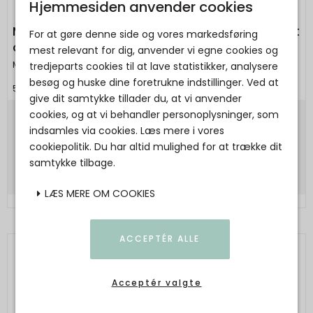
Hjemmesiden anvender cookies
Maileg - Kanin, Størrelse 1 - Klassisk - Strikket
For at gøre denne side og vores markedsføring
overall
mest relevant for dig, anvender vi egne cookies og
Maileg
tredjeparts cookies til at lave statistikker, analysere
besøg og huske dine foretrukne indstillinger. Ved at
5707304152064
give dit samtykke tillader du, at vi anvender
cookies, og at vi behandler personoplysninger, som
229,00 DKK
indsamles via cookies. Læs mere i vores
cookiepolitik. Du har altid mulighed for at trække dit
Vis produkt
samtykke tilbage.
LÆS MERE OM COOKIES
ACCEPTÉR ALLE
Acceptér valgte