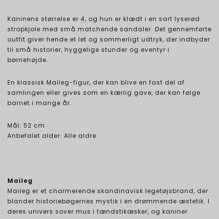
Kaninens størrelse er 4, og hun er klædt i en sart lyserød
stropkjole med små matchende sandaler. Det gennemførte
outfit giver hende et let og sommerligt udtryk, der indbyder
til små historier, hyggelige stunder og eventyr i
børnehøjde.
En klassisk Maileg-figur, der kan blive en fast del af
samlingen eller gives som en kærlig gave, der kan følge
barnet i mange år.
Mål: 52 cm
Anbefalet alder: Alle aldre
Maileg
Maileg er et charmerende skandinavisk legetøjsbrand, der
blander historiebøgernes mystik i en drømmende æstetik. I
deres univers sover mus i tændstikæsker, og kaniner