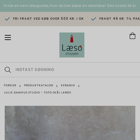
Vi har en nem returportal, hvor du kan købe en returlabel. Den koster 60 kr.
FRI FRAGT VED KØB OVER 500 KR. I DK
FRAGT 49 KR. TIL PA
T
o
g
g
l
e
n
a
v
FORSIDE
PRODUKTKATALOG
KERAMIK
i
JULIE DAMHUS STUDIO - TOTO SKÅL LARGE
g
a
t
i
o
n