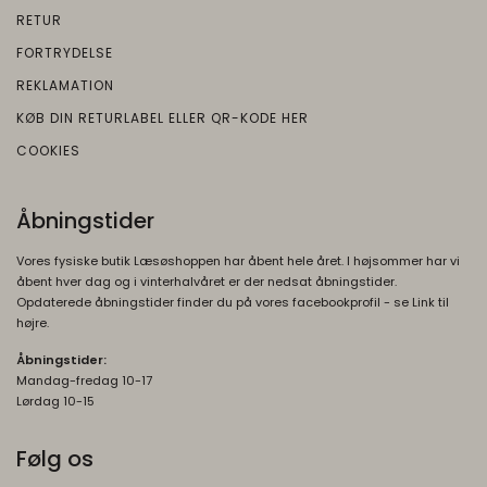
Brugt af Google til at vise personligt
RETUR
AEC
6
tilpassede annoncer og indsamle
newsLetterPopupSuccess
Oprindelse:
måneder
brugeroplysninger.
FORTRYDELSE
Oprindelse:
Google
REKLAMATION
OGP
1 måned
Beskrivelse:
Beskrivelse:
Oprindelse:
KØB DIN RETURLABEL ELLER QR-KODE HER
Session
Brugt i recaptcha til at afgøre om brugeren
Google
COOKIES
er et menneske eller ej
Beskrivelse:
DV
1 dag
Brugt af Google til at vise personligt
Åbningstider
Oprindelse:
tilpassede annoncer og indsamle
brugeroplysninger.
Google
Vores fysiske butik Læsøshoppen har åbent hele året. I højsommer har vi
Beskrivelse:
åbent hver dag og i vinterhalvåret er der nedsat åbningstider.
OTZ
1 måned
Opdaterede åbningstider finder du på vores facebookprofil - se Link til
Brugt i recaptcha til at afgøre om brugeren
Oprindelse:
højre.
er et meneske eller ej
Google
Åbningstider:
Beskrivelse:
__Secure-3PSID
1 år
Mandag-fredag 10-17
Lørdag 10-15
Oprindelse:
Brugt af Google til at vise personligt
tilpassede annoncer og indsamle
Google
Følg os
brugeroplysninger.
Beskrivelse: