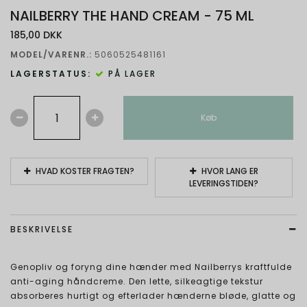
NAILBERRY THE HAND CREAM - 75 ML
185,00 DKK
MODEL/VARENR.:
5060525481161
LAGERSTATUS:
PÅ LAGER
Køb
HVAD KOSTER FRAGTEN?
HVOR LANG ER
LEVERINGSTIDEN?
BESKRIVELSE
Genopliv og foryng dine hænder med Nailberrys kraftfulde
anti-aging håndcreme. Den lette, silkeagtige tekstur
absorberes hurtigt og efterlader hænderne bløde, glatte og