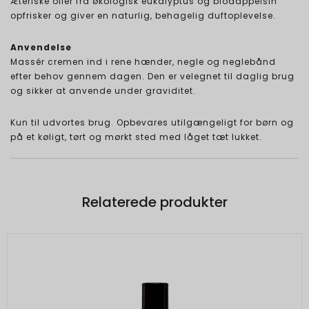
Æteriske olier fra økologisk eukalyptus og blodappelsin
opfrisker og giver en naturlig, behagelig duftoplevelse.
Anvendelse
Massér cremen ind i rene hænder, negle og neglebånd
efter behov gennem dagen. Den er velegnet til daglig brug
og sikker at anvende under graviditet.
Kun til udvortes brug. Opbevares utilgængeligt for børn og
på et køligt, tørt og mørkt sted med låget tæt lukket.
Relaterede produkter