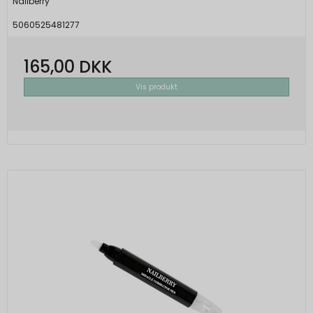
Nailberry
5060525481277
165,00 DKK
Vis produkt