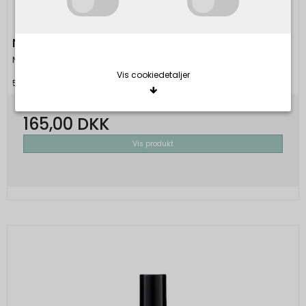
NAILBERRY - Peach Of My Heart
Nailberry
Vis cookiedetaljer
5060525480751
165,00 DKK
Nødvendige/Tekniske
Tekniske cookies er nødvendige for, at langt de
Vis produkt
fleste hjemmesider fungerer, som de skal. Som
navnet angiver, har de kun teknisk betydning og
dermed ikke nogen indvirkning på din privatsfære,
idet de ikke registrerer, hvad du søger efter på
andre hjemmesider.
Cookie:
Udløber:
Funktionelle
Funktionelle cookies anvendes for at huske dine
PHPSESSID
Session
Oprindelse:
brugerpræferencer ved at huske de valg og
indstillinger du foretager på hjemmesiden, det kan