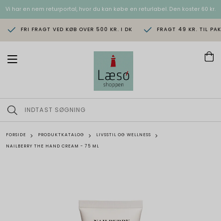
Vi har en nem returportal, hvor du kan købe en returlabel. Den koster 60 kr.
FRI FRAGT VED KØB OVER 500 KR. I DK
FRAGT 49 KR. TIL PA
T
o
g
g
l
e
n
a
v
FORSIDE
PRODUKTKATALOG
LIVSSTIL OG WELLNESS
i
NAILBERRY THE HAND CREAM - 75 ML
g
a
t
i
o
n