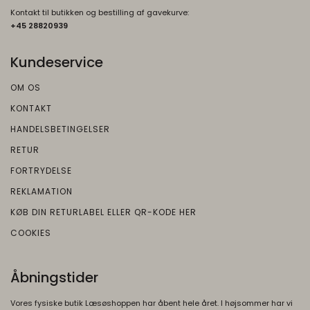
Kontakt til butikken og bestilling af gavekurve:
+45 2882093
9
Kundeservice
OM OS
KONTAKT
HANDELSBETINGELSER
RETUR
FORTRYDELSE
REKLAMATION
KØB DIN RETURLABEL ELLER QR-KODE HER
COOKIES
Åbningstider
Vores fysiske butik Læsøshoppen har åbent hele året. I højsommer har vi