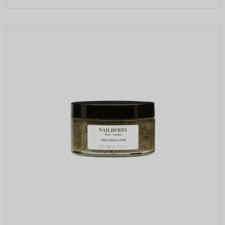
Beskrivelse:
Gemmer en brugers valg af cookies.
SEARCH_SAMESITE
4
Oprindelse:
måneder
Google
Beskrivelse:
Denne cookie bruges til at forhindre
browseren i at sende denne cookie
sammen med anmodninger på tværs af
websites.
rc::b, rc::c
Session
Oprindelse:
Google
Beskrivelse:
Brugt af Google med formål at levere en
risikoanalyse. Gemt i browseren's
"SessionStorage"