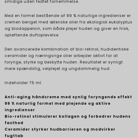
smidige uden fedtet fornemmelse.
Med en formel bestående af 99 % naturlige ingredienser er
cremen beriget med æteriske olier fra økologisk eukalyptus
og blodappelsin, som både plejer huden og giver en frisk,
opløftende duftoplevelse.
Den avancerede kombination af bio-retinol, hudidentiske
ceramider og næringsrige olier arbejder aktivt for at
forynge, styrke og beskytte huden. Resultatet er synligt
mere spændstig, velplejet og ungdommelig hud.
Indeholder 75 ml.
Anti-aging håndcreme med synlig foryngende effekt
99 % naturlig formel med plejende og aktive
ingredienser
Bio-retinol stimulerer kollagen og forbedrer hudens
fasthed
Ceramider styrker hudbarrieren og modvirker
fugttab