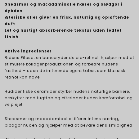
Sheasmør og macadamiaolie nærer og blødgør i
dybden
Æteriske olier giver en frisk, naturlig og opløftende
duft
Let og hurtigt absorberende tekstur uden fedtet
finish
Aktive ingredienser
Bidens Pilosa, en banebrydende bio-retinol, hjælper med at
stimulere kollagenproduktionen og forbedre hudens
fasthed – uden de irriterende egenskaber, som klassisk
retinol kan have.
Hudidentiske ceramider styrker hudens naturlige barriere,
beskytter mod fugttab og efterlader huden komfortabel og
velplejet.
Sheasmør og macadamiaolie tilfører intens næring,
blødgør huden og hjælper med at bevare dens smidighed.