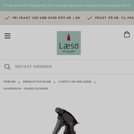
Vi har en nem returportal, hvor du kan købe en returlabel. Den koster 60 kr.
FRI FRAGT VED KØB OVER 500 KR. I DK
FRAGT 49 KR. TIL PA
T
o
g
g
l
e
n
a
v
FORSIDE
PRODUKTKATALOG
LIVSSTIL OG WELLNESS
i
HUMDAKIN - GLASS CLEANER
g
a
t
i
o
n