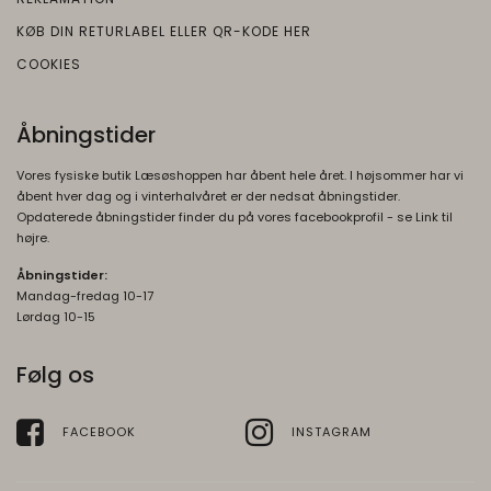
SOCS
1 år
KØB DIN RETURLABEL ELLER QR-KODE HER
Oprindelse:
COOKIES
Google
Beskrivelse:
Åbningstider
Gemmer en brugers valg af cookies.
Vores fysiske butik Læsøshoppen har åbent hele året. I højsommer har vi
SEARCH_SAMESITE
4
åbent hver dag og i vinterhalvåret er der nedsat åbningstider.
Oprindelse:
måneder
Opdaterede åbningstider finder du på vores facebookprofil - se Link til
højre.
Google
Beskrivelse:
Åbningstider:
Mandag-fredag 10-17
Denne cookie bruges til at forhindre
Lørdag 10-15
browseren i at sende denne cookie
sammen med anmodninger på tværs af
Følg os
websites.
rc::b, rc::c
Session
FACEBOOK
INSTAGRAM
Oprindelse:
Google