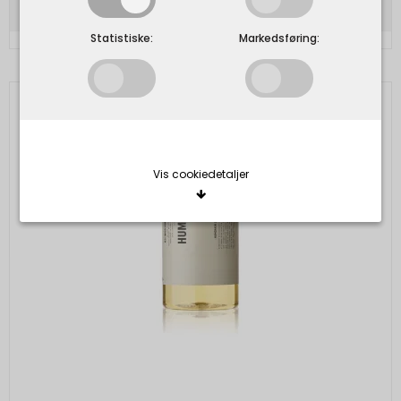
Statistiske:
Markedsføring:
Vis cookiedetaljer
Nødvendige/Tekniske
Tekniske cookies er nødvendige for, at langt de
fleste hjemmesider fungerer, som de skal. Som
navnet angiver, har de kun teknisk betydning og
dermed ikke nogen indvirkning på din privatsfære,
idet de ikke registrerer, hvad du søger efter på
andre hjemmesider.
Cookie:
Udløber: