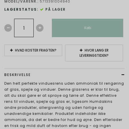
MODEL/VARENR.:
5713391004940
LAGERSTATUS:
PÅ LAGER
Køb
HVAD KOSTER FRAGTEN?
HVOR LANG ER
LEVERINGSTIDEN?
BESKRIVELSE
Den helt perfekte vinduesrens uden ammoniak til rengøring
af glas, spejle og vinduer. Denne glasrens er klar til brug,
alt du skal gøre er at spraye og tørre af. Denne effektive
rens til vinduer, spejle og glas er, ligesom Humdakins
andre produkter, allergivenlig og uden farlige og
unødvendige kemikalier. Produktet indeholder ikke
ammoniak, da det er bedre for hud og øjne. Den efterlader
en frisk og mild duft af havtorn efter brug - og ingen