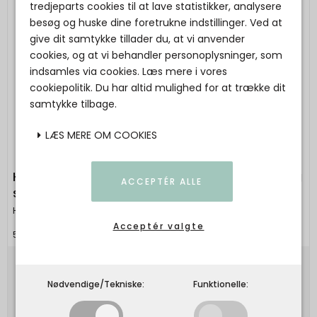
tredjeparts cookies til at lave statistikker, analysere
besøg og huske dine foretrukne indstillinger. Ved at
give dit samtykke tillader du, at vi anvender
cookies, og at vi behandler personoplysninger, som
indsamles via cookies. Læs mere i vores
cookiepolitik. Du har altid mulighed for at trække dit
samtykke tilbage.
LÆS MERE OM COOKIES
HUMDAKIN - 01 Universal cleaner - havtorn og
ACCEPTÉR ALLE
salvie
Humdakin
Acceptér valgte
5713391000126
169,00 DKK
Nødvendige/Tekniske:
Funktionelle:
Vis produkt