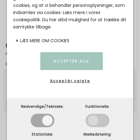
cookies, og at vi behandler personoplysninger, som
indsamles via cookies. Læs mere i vores
cookiepolitik. Du har altid mulighed for at trække dit
samtykke tilbage.
LÆS MERE OM COOKIES
NESTI DANTE - FINE NATURAL SOAP - Firenze
Alfred & Co
ACCEPTÉR ALLE
837524001431
75,00 DKK
Acceptér valgte
Vis produkt
Nødvendige/Tekniske:
Funktionelle:
Statistiske:
Markedsføring: