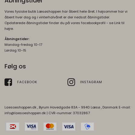
Åbningstider
cookieconsent_status
365 days
HSID
2 år
Oprindelse:
newsLetterPopup
Vores fysiske butik Læsøshoppen har åbent hele året. I højsommer har vi
Oprindelse:
Google
Oprindelse:
åbent hver dag og i vinterhalvåret er der nedsat åbningstider.
Google
Beskrivelse:
Opdaterede åbningstider finder du på vores facebookprofil - se Link til
Beskrivelse:
Beskrivelse:
højre.
Husker på dit cookiesamtykke for Google.
Session
Brugt af Google til at vise personligt
Åbningstider:
AEC
6
tilpassede annoncer og indsamle
Mandag-fredag 10-17
newsLetterPopupSuccess
Oprindelse:
måneder
brugeroplysninger.
Lørdag 10-15
Oprindelse:
Google
OGP
1 måned
Beskrivelse:
Følg os
Beskrivelse:
Oprindelse:
Session
Brugt i recaptcha til at afgøre om brugeren
Google
er et menneske eller ej
FACEBOOK
INSTAGRAM
Beskrivelse:
DV
1 dag
Brugt af Google til at vise personligt
Oprindelse:
tilpassede annoncer og indsamle
brugeroplysninger.
Laesoeshoppen.dk , Byrum Hovedgade 83A - 9940 Læsø , Danmark E-mail:
Google
info@laesoeshoppen.dk
| CVR-nummer: 37032867
Beskrivelse:
OTZ
1 måned
Brugt i recaptcha til at afgøre om brugeren
Oprindelse:
er et meneske eller ej
Google