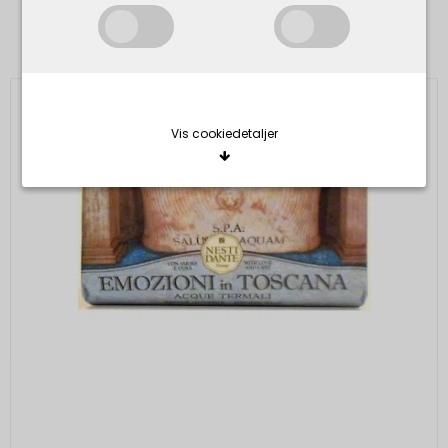
Kunder der har købt dette produkt har
også købt
Vis cookiedetaljer
Nødvendige/Tekniske
Tekniske cookies er nødvendige for, at langt de
fleste hjemmesider fungerer, som de skal. Som
navnet angiver, har de kun teknisk betydning og
dermed ikke nogen indvirkning på din privatsfære,
idet de ikke registrerer, hvad du søger efter på
andre hjemmesider.
Cookie:
Udløber:
Funktionelle
Funktionelle cookies anvendes for at huske dine
PHPSESSID
Session
Oprindelse:
brugerpræferencer ved at huske de valg og