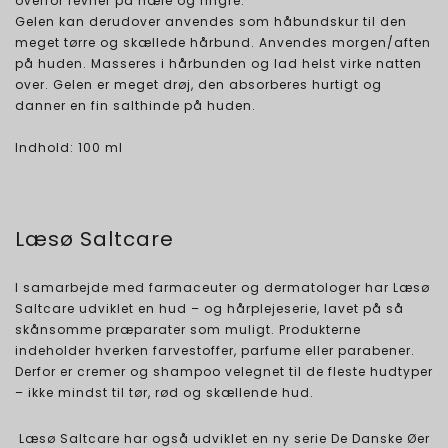
overfor revner på hæle og fingre.
Gelen kan derudover anvendes som håbundskur til den
meget tørre og skællede hårbund. Anvendes morgen/aften
på huden. Masseres i hårbunden og lad helst virke natten
over. Gelen er meget drøj, den absorberes hurtigt og
danner en fin salthinde på huden.
Indhold: 100 ml
Læsø Saltcare
I samarbejde med farmaceuter og dermatologer har Læsø
Saltcare udviklet en hud – og hårplejeserie, lavet på så
skånsomme præparater som muligt. Produkterne
indeholder hverken farvestoffer, parfume eller parabener.
Derfor er cremer og shampoo velegnet til de fleste hudtyper
– ikke mindst til tør, rød og skællende hud.
Læsø Saltcare har også udviklet en ny serie De Danske Øer