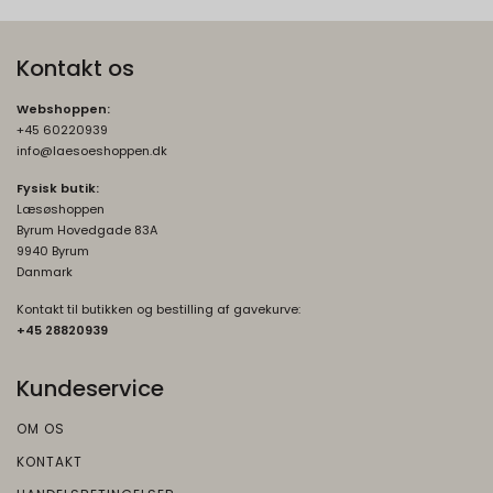
Kontakt os
Webshoppen:
+45 60220939
info@laesoeshoppen.dk
Fysisk butik:
Læsøshoppen
Byrum Hovedgade 83A
9940 Byrum
Danmark
Kontakt til butikken og bestilling af gavekurve:
+45 2882093
9
Kundeservice
OM OS
KONTAKT