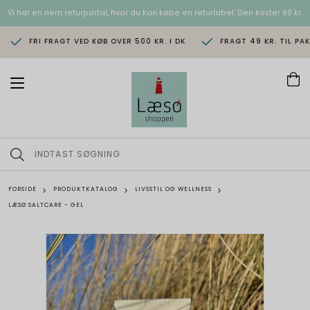
Vi har en nem returportal, hvor du kan købe en returlabel. Den koster 60 kr.
FRI FRAGT VED KØB OVER 500 KR. I DK
FRAGT 49 KR. TIL PA
T
o
g
g
l
e
n
a
v
FORSIDE
PRODUKTKATALOG
LIVSSTIL OG WELLNESS
i
LÆSØ SALTCARE - GEL
g
a
t
i
o
n