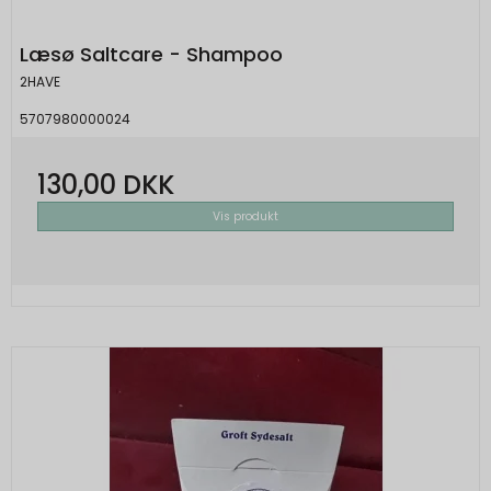
besøgende får vist relevante og personlige
Google-annoncer.
Læsø Saltcare - Shampoo
SOCS
1 år
2HAVE
Oprindelse:
5707980000024
Google
Beskrivelse:
130,00 DKK
Gemmer en brugers valg af cookies.
Vis produkt
SEARCH_SAMESITE
4
Oprindelse:
måneder
Google
Beskrivelse:
Denne cookie bruges til at forhindre
browseren i at sende denne cookie
sammen med anmodninger på tværs af
websites.
rc::b, rc::c
Session
Oprindelse: