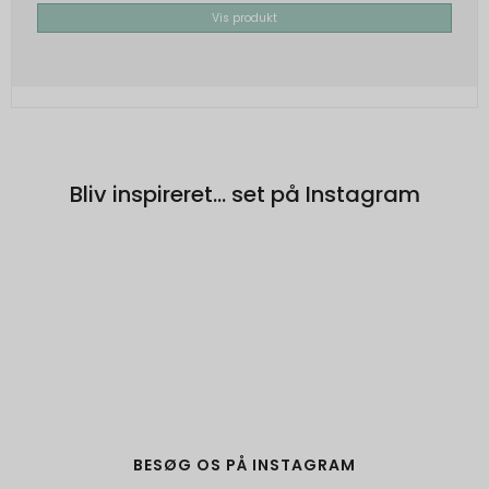
Brugt af Google med formål at levere en
Vis produkt
risikoanalyse. Gemt i browseren's
"localStorage".
Bliv inspireret... set på Instagram
BESØG OS PÅ INSTAGRAM