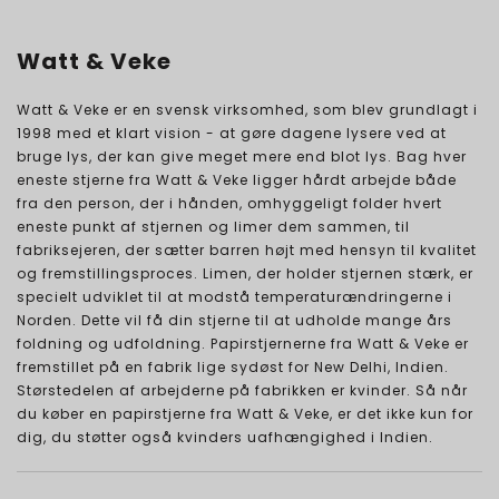
Watt & Veke
Watt & Veke er en svensk virksomhed, som blev grundlagt i
1998 med et klart vision - at gøre dagene lysere ved at
bruge lys, der kan give meget mere end blot lys. Bag hver
eneste stjerne fra Watt & Veke ligger hårdt arbejde både
fra den person, der i hånden, omhyggeligt folder hvert
eneste punkt af stjernen og limer dem sammen, til
fabriksejeren, der sætter barren højt med hensyn til kvalitet
og fremstillingsproces. Limen, der holder stjernen stærk, er
specielt udviklet til at modstå temperaturændringerne i
Norden. Dette vil få din stjerne til at udholde mange års
foldning og udfoldning. Papirstjernerne fra Watt & Veke er
fremstillet på en fabrik lige sydøst for New Delhi, Indien.
Størstedelen af arbejderne på fabrikken er kvinder. Så når
du køber en papirstjerne fra Watt & Veke, er det ikke kun for
dig, du støtter også kvinders uafhængighed i Indien.