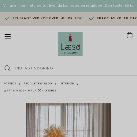
Vi har en nem returportal, hvor du kan købe en returlabel. Den koster 60 kr.
FRI FRAGT VED KØB OVER 500 KR. I DK
FRAGT 49 KR. TIL PA
T
o
g
g
l
e
n
a
v
FORSIDE
PRODUKTKATALOG
INTERIØR
i
WATT & VEKE - MAJA 50 - GREIGE
g
a
t
i
o
n