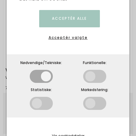
ACCEPTÉR ALLE
Acceptér valgte
Nødvendige/Tekniske:
Funktionelle:
Watt & Veke - Maja 60 - White
Watt & Veke
7340044229481
Statistiske:
Markedsføring:
495,00 DKK
Vis produkt
Vis cookiedetaljer