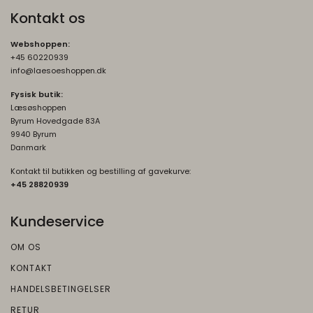
Kontakt os
Webshoppen:
+45 60220939
info@laesoeshoppen.dk
Fysisk butik:
Læsøshoppen
Byrum Hovedgade 83A
9940 Byrum
Danmark
Kontakt til butikken og bestilling af gavekurve:
+45 2882093
9
Kundeservice
OM OS
KONTAKT
HANDELSBETINGELSER
RETUR