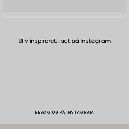
Brugt af Google med formål at levere en
risikoanalyse. Gemt i browseren's
"localStorage".
_grecaptcha
None
Oprindelse:
Bliv inspireret... set på Instagram
Google
Beskrivelse:
Brugt af Google med formål at levere en
risikoanalyse. Gemt i browseren's
"localStorage".
BESØG OS PÅ INSTAGRAM