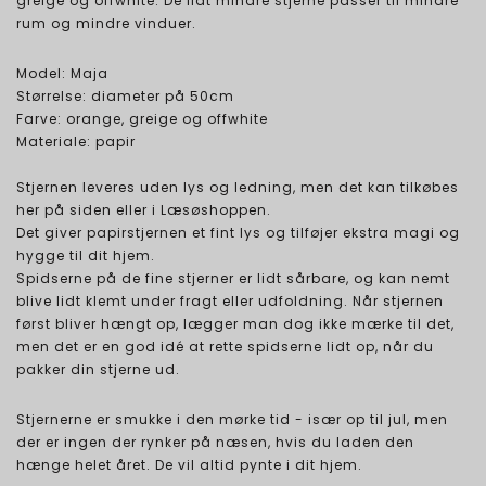
greige og offwhite. De lidt mindre stjerne passer til mindre
rum og mindre vinduer.
Model: Maja
Størrelse: diameter på 50cm
Farve: orange, greige og offwhite
Materiale: papir
Stjernen leveres uden lys og ledning, men det kan tilkøbes
her på siden eller i Læsøshoppen.
Det giver papirstjernen et fint lys og tilføjer ekstra magi og
hygge til dit hjem.
Spidserne på de fine stjerner er lidt sårbare, og kan nemt
blive lidt klemt under fragt eller udfoldning. Når stjernen
først bliver hængt op, lægger man dog ikke mærke til det,
men det er en god idé at rette spidserne lidt op, når du
pakker din stjerne ud.
Stjernerne er smukke i den mørke tid - især op til jul, men
der er ingen der rynker på næsen, hvis du laden den
hænge helet året. De vil altid pynte i dit hjem.