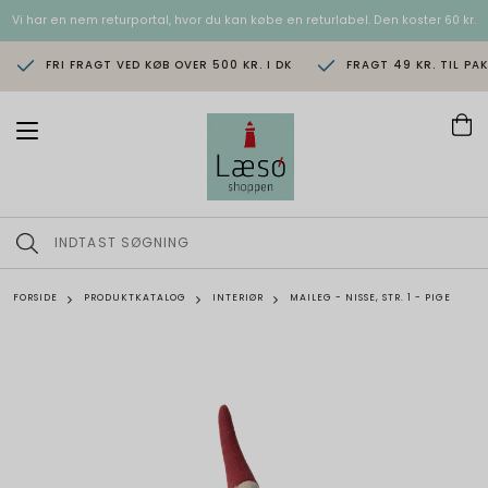
Vi har en nem returportal, hvor du kan købe en returlabel. Den koster 60 kr.
FRI FRAGT VED KØB OVER 500 KR. I DK
FRAGT 49 KR. TIL PA
T
o
g
g
l
e
n
a
v
FORSIDE
PRODUKTKATALOG
INTERIØR
MAILEG - NISSE, STR. 1 - PIGE
i
g
a
t
i
o
n