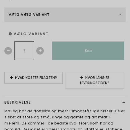
VÆLG VÆLG VARIANT
VÆLG VARIANT
Køb
HVAD KOSTER FRAGTEN?
HVOR LANG ER
LEVERINGSTIDEN?
BESKRIVELSE
Maileg har de flotteste og mest uimodståelige nisser. De er
elsket af store og små, unge og gamle og alt midt i
mellem. De kommer i de bedste kvaliteter, som hør og
bomuld. Designet er yderst smagfuldt. Striktrøjer, stribede