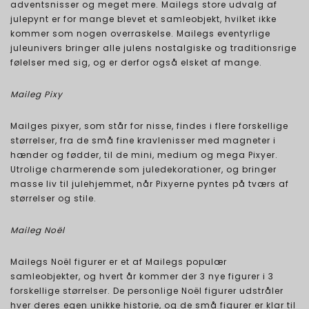
adventsnisser og meget mere. Mailegs store udvalg af
julepynt er for mange blevet et samleobjekt, hvilket ikke
kommer som nogen overraskelse. Mailegs eventyrlige
juleunivers bringer alle julens nostalgiske og traditionsrige
følelser med sig, og er derfor også elsket af mange.
Maileg Pixy
Mailges pixyer, som står for nisse, findes i flere forskellige
størrelser, fra de små fine kravlenisser med magneter i
hænder og fødder, til de mini, medium og mega Pixyer.
Utrolige charmerende som juledekorationer, og bringer
masse liv til julehjemmet, når Pixyerne pyntes på tværs af
størrelser og stile.
Maileg Noël
Mailegs Noël figurer er et af Mailegs populær
samleobjekter, og hvert år kommer der 3 nye figurer i 3
forskellige størrelser. De personlige Noël figurer udstråler
hver deres egen unikke historie, og de små figurer er klar til