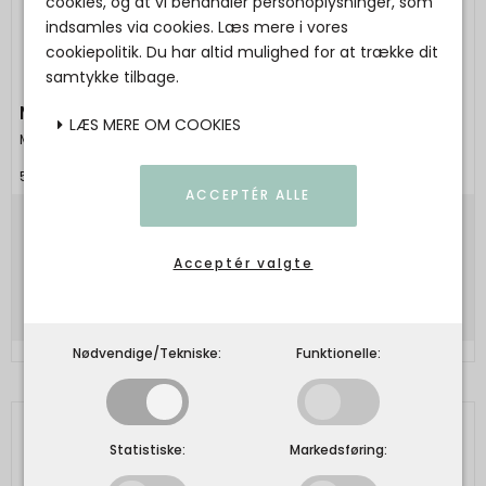
cookies, og at vi behandler personoplysninger, som
indsamles via cookies. Læs mere i vores
cookiepolitik. Du har altid mulighed for at trække dit
samtykke tilbage.
MAILEG - Nisse størrelse 3 - pige
LÆS MERE OM COOKIES
Maileg
5707304129905
ACCEPTÉR ALLE
649,00 DKK
Acceptér valgte
Vis produkt
Nødvendige/Tekniske:
Funktionelle:
Statistiske:
Markedsføring: