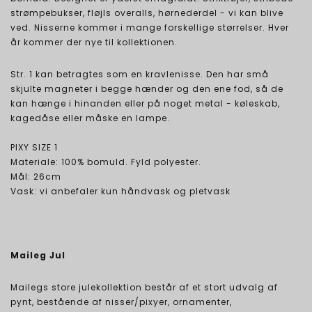
strømpebukser, fløjls overalls, hørnederdel - vi kan blive
ved. Nisserne kommer i mange forskellige størrelser. Hver
år kommer der nye til kollektionen.
Str. 1 kan betragtes som en kravlenisse. Den har små
skjulte magneter i begge hænder og den ene fod, så de
kan hænge i hinanden eller på noget metal - køleskab,
kagedåse eller måske en lampe.
PIXY SIZE 1
Materiale: 100% bomuld. Fyld polyester.
Mål: 26cm
Vask: vi anbefaler kun håndvask og pletvask
Maileg Jul
Mailegs store julekollektion består af et stort udvalg af
pynt, bestående af nisser/pixyer, ornamenter,