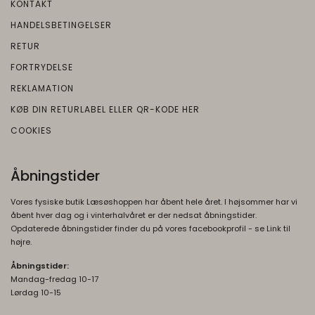
KONTAKT
SEARCH_SAMESITE
4
Oprindelse:
måneder
HANDELSBETINGELSER
Google
RETUR
Beskrivelse:
FORTRYDELSE
Denne cookie bruges til at forhindre
REKLAMATION
browseren i at sende denne cookie
KØB DIN RETURLABEL ELLER QR-KODE HER
sammen med anmodninger på tværs af
websites.
COOKIES
rc::b, rc::c
Session
Oprindelse:
Åbningstider
Google
Vores fysiske butik Læsøshoppen har åbent hele året. I højsommer har vi
Beskrivelse:
åbent hver dag og i vinterhalvåret er der nedsat åbningstider.
Brugt af Google med formål at levere en
Opdaterede åbningstider finder du på vores facebookprofil - se Link til
risikoanalyse. Gemt i browseren's
højre.
"SessionStorage"
Åbningstider:
Mandag-fredag 10-17
rc::a, rc::f
None
Lørdag 10-15
Oprindelse: