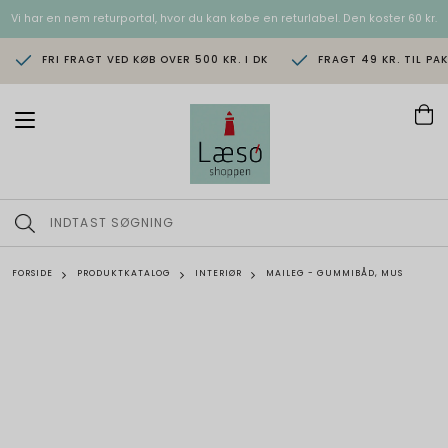
Vi har en nem returportal, hvor du kan købe en returlabel. Den koster 60 kr.
FRI FRAGT VED KØB OVER 500 KR. I DK
FRAGT 49 KR. TIL PA
T
o
g
g
l
e
n
a
v
FORSIDE
PRODUKTKATALOG
INTERIØR
MAILEG - GUMMIBÅD, MUS
i
g
a
t
i
o
n