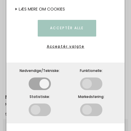
LÆS MERE OM COOKIES
ACCEPTÉR ALLE
Acceptér valgte
Nødvendige/Tekniske:
Funktionelle:
MAILEG - Cykel, mus - Grøn
Statistiske:
Markedsføring:
Maileg
5707304133414