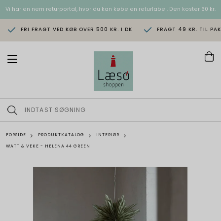
Vi har en nem returportal, hvor du kan købe en returlabel. Den koster 60 kr.
FRI FRAGT VED KØB OVER 500 KR. I DK
FRAGT 49 KR. TIL PA
T
o
g
g
l
e
n
a
v
FORSIDE
PRODUKTKATALOG
INTERIØR
i
WATT & VEKE - HELENA 44 GREEN
g
a
t
i
o
n