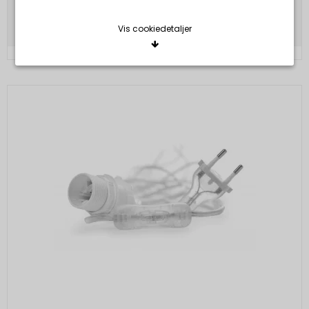
Vis produkt
Vis cookiedetaljer
Nødvendige/Tekniske
Tekniske cookies er nødvendige for, at langt de
fleste hjemmesider fungerer, som de skal. Som
navnet angiver, har de kun teknisk betydning og
dermed ikke nogen indvirkning på din privatsfære,
idet de ikke registrerer, hvad du søger efter på
andre hjemmesider.
Cookie:
Udløber:
Funktionelle
Funktionelle cookies anvendes for at huske dine
PHPSESSID
Session
Oprindelse:
brugerpræferencer ved at huske de valg og
indstillinger du foretager på hjemmesiden, det kan
System
f.eks. dreje sig om, hvilke præferencer du har i
Beskrivelse:
forhold til sprog og tekststørrelse.
Denne cookie bruges af serveren til at