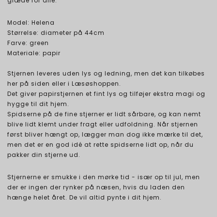
glæde for alle.
Model: Helena
Størrelse: diameter på 44cm
Farve: green
Materiale: papir
Stjernen leveres uden lys og ledning, men det kan tilkøbes
her på siden eller i Læsøshoppen.
Det giver papirstjernen et fint lys og tilføjer ekstra magi og
hygge til dit hjem.
Spidserne på de fine stjerner er lidt sårbare, og kan nemt
blive lidt klemt under fragt eller udfoldning. Når stjernen
først bliver hængt op, lægger man dog ikke mærke til det,
men det er en god idé at rette spidserne lidt op, når du
pakker din stjerne ud.
Stjernerne er smukke i den mørke tid - især op til jul, men
der er ingen der rynker på næsen, hvis du laden den
hænge helet året. De vil altid pynte i dit hjem.