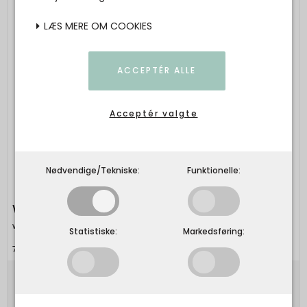
LÆS MERE OM COOKIES
ACCEPTÉR ALLE
Acceptér valgte
Nødvendige/Tekniske:
Funktionelle:
Watt & Veke - Engle 3-pack
watt&veke
Statistiske:
Markedsføring:
7340044231934
179,00 DKK