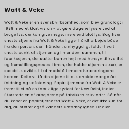
Watt & Veke
Watt & Veke er en svensk virksomhed, som blev grundlagt i
1998 med et klart vision - at gøre dagene lysere ved at
bruge lys, der kan give meget mere end blot lys. Bag hver
eneste stjerne fra Watt & Veke ligger hårdt arbejde både
fra den person, der i hånden, omhyggeligt folder hvert
eneste punkt af stjernen og limer dem sammen, til
fabriksejeren, der sætter barren højt med hensyn til kvalitet
og fremstillingsproces. Limen, der holder stjernen stærk, er
specielt udviklet til at modstå temperaturændringerne i
Norden. Dette vil få din stjerne til at udholde mange års
foldning og udfoldning. Papirstjernerne fra Watt & Veke er
fremstillet på en fabrik lige sydøst for New Delhi, Indien.
Størstedelen af arbejderne på fabrikken er kvinder. Så når
du køber en papirstjerne fra Watt & Veke, er det ikke kun for
dig, du støtter også kvinders uafhængighed i Indien.