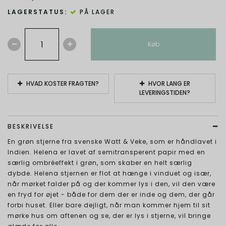
LAGERSTATUS:
PÅ LAGER
Køb
HVAD KOSTER FRAGTEN?
HVOR LANG ER
LEVERINGSTIDEN?
BESKRIVELSE
En grøn stjerne fra svenske Watt & Veke, som er håndlavet i
Indien. Helena er lavet af semitransperent papir med en
særlig ombréeffekt i grøn, som skaber en helt særlig
dybde. Helena stjernen er flot at hænge i vinduet og især,
når mørket falder på og der kommer lys i den, vil den være
en fryd for øjet - både for dem der er inde og dem, der går
forbi huset. Eller bare dejligt, når man kommer hjem til sit
mørke hus om aftenen og se, der er lys i stjerne, vil bringe