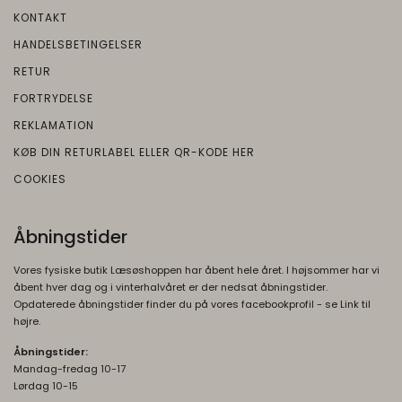
brugeroplysninger.
Beskrivelse:
KONTAKT
Bruges til at opbygge en profil af den
1P_JAR
1
HANDELSBETINGELSER
besøgendes interesser, så den
Oprindelse:
måneder
RETUR
besøgende får vist relevante og personlige
Google
Google-annoncer.
FORTRYDELSE
Beskrivelse:
REKLAMATION
__Secure-ENID
1 år
Brugt af Google til at vise personligt
Oprindelse:
tilpassede annoncer og indsamle
KØB DIN RETURLABEL ELLER QR-KODE HER
brugeroplysninger.
Google
COOKIES
Beskrivelse:
__Secure-3PSIDTS
1 år
Bruges til at opbygge en profil af den
Oprindelse:
Åbningstider
besøgendes interesser, så den
Google
besøgende får vist relevante og personlige
Beskrivelse:
Vores fysiske butik Læsøshoppen har åbent hele året. I højsommer har vi
Google-annoncer.
åbent hver dag og i vinterhalvåret er der nedsat åbningstider.
Bruges til målretningsformål til at opbygge
Opdaterede åbningstider finder du på vores facebookprofil - se Link til
__Secure-3PAPISID
1 år
en profil af den besøgendes interesser for
højre.
Oprindelse:
at vise relevant og personlige Google-
Åbningstider:
annonceringer.
Google
Mandag-fredag 10-17
Beskrivelse:
Lørdag 10-15
__Secure-1PSIDTS
1 år