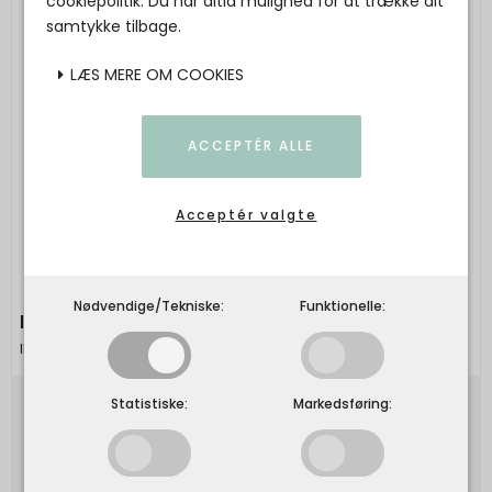
cookiepolitik. Du har altid mulighed for at trække dit
samtykke tilbage.
LÆS MERE OM COOKIES
ACCEPTÉR ALLE
Acceptér valgte
Nødvendige/Tekniske:
Funktionelle:
IB LAURSEN - Saltske
Ib Laursen
Statistiske:
Markedsføring:
30,00 DKK
Vis produkt