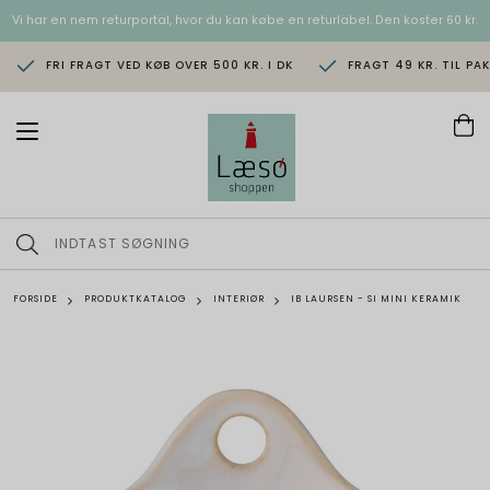
Vi har en nem returportal, hvor du kan købe en returlabel. Den koster 60 kr.
FRI FRAGT VED KØB OVER 500 KR. I DK
FRAGT 49 KR. TIL PA
T
o
g
g
l
e
n
a
v
FORSIDE
PRODUKTKATALOG
INTERIØR
IB LAURSEN - SI MINI KERAMIK
i
g
a
t
i
o
n