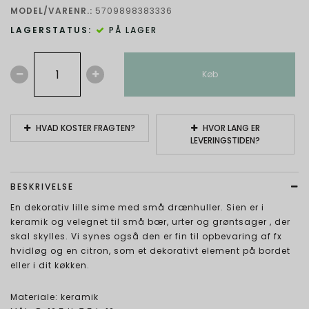
MODEL/VARENR.:
5709898383336
LAGERSTATUS:
PÅ LAGER
Køb
HVAD KOSTER FRAGTEN?
HVOR LANG ER
LEVERINGSTIDEN?
BESKRIVELSE
En dekorativ lille sime med små drænhuller. Sien er i
keramik og velegnet til små bær, urter og grøntsager , der
skal skylles. Vi synes også den er fin til opbevaring af fx
hvidløg og en citron, som et dekorativt element på bordet
eller i dit køkken.
Materiale: keramik