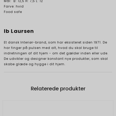
Mål: B: 12,5 H: 7,5 L: 12
Farve: hvid
Food safe
Ib Laursen
Et dansk Interiør-brand, som har eksisteret siden 1971. De
har finger på pulsen med alt, hvad du skal bruge til
indretningen af dit hjem - om det gælder inden eller ude.
De udvikler og designer konstant nye produkter, som skal
skabe glæde og hygge i dit hjem.
Relaterede produkter