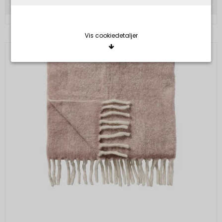
Vis cookiedetaljer
Nødvendige/Tekniske
Tekniske cookies er nødvendige for, at langt de
fleste hjemmesider fungerer, som de skal. Som
navnet angiver, har de kun teknisk betydning og
dermed ikke nogen indvirkning på din privatsfære,
idet de ikke registrerer, hvad du søger efter på
andre hjemmesider.
Cookie:
Udløber:
Funktionelle
Funktionelle cookies anvendes for at huske dine
PHPSESSID
Session
Oprindelse:
brugerpræferencer ved at huske de valg og
indstillinger du foretager på hjemmesiden, det kan
System
f.eks. dreje sig om, hvilke præferencer du har i
Beskrivelse:
forhold til sprog og tekststørrelse.