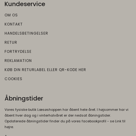
Gemmer en brugers valg af cookies.
Kundeservice
SEARCH_SAMESITE
4
OM OS
Oprindelse:
måneder
KONTAKT
Google
HANDELSBETINGELSER
Beskrivelse:
RETUR
Denne cookie bruges til at forhindre
FORTRYDELSE
browseren i at sende denne cookie
sammen med anmodninger på tværs af
REKLAMATION
websites.
KØB DIN RETURLABEL ELLER QR-KODE HER
rc::b, rc::c
Session
COOKIES
Oprindelse:
Google
Åbningstider
Beskrivelse:
Brugt af Google med formål at levere en
Vores fysiske butik Læsøshoppen har åbent hele året. I højsommer har vi
risikoanalyse. Gemt i browseren's
åbent hver dag og i vinterhalvåret er der nedsat åbningstider.
Opdaterede åbningstider finder du på vores facebookprofil - se Link til
"SessionStorage"
højre.
rc::a, rc::f
None