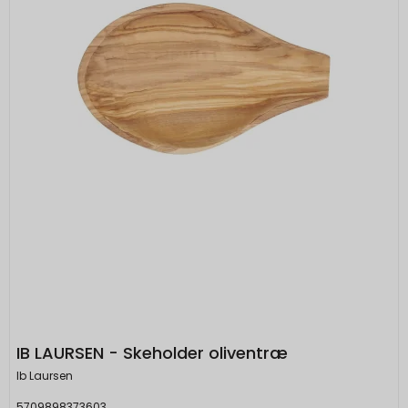
IB LAURSEN - Skeholder oliventræ
Ib Laursen
5709898373603