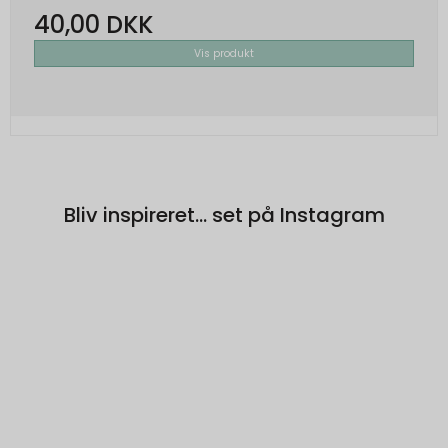
besøgendes interesser, så den
40,00 DKK
besøgende får vist relevante og
personlige Google-annoncer.
Vis produkt
SOCS
1 år
Oprindelse:
Google
Beskrivelse:
Gemmer en brugers valg af cookies.
Bliv inspireret... set på Instagram
SEARCH_SAMESITE
4
Oprindelse:
måneder
Google
Beskrivelse:
Denne cookie bruges til at forhindre
browseren i at sende denne cookie
sammen med anmodninger på tværs af
websites.
rc::b, rc::c
Session