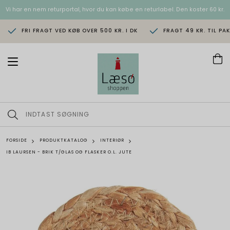
Vi har en nem returportal, hvor du kan købe en returlabel. Den koster 60 kr.
FRI FRAGT VED KØB OVER 500 KR. I DK
FRAGT 49 KR. TIL PA
T
o
g
g
l
e
n
a
v
FORSIDE
PRODUKTKATALOG
INTERIØR
i
IB LAURSEN - BRIK T/GLAS OG FLASKER O.L. JUTE
g
a
t
i
o
n