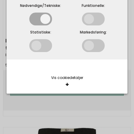
Nødvendige/Tekniske:
Funktionelle:
Statistiske:
Markedsføring:
Ib Laursen - Håndklæde Mynte faded rose
strikket
Ib Laursen
5709898325695
Vis cookiedetaljer
100,00 DKK
Vis produkt
Nødvendige/Tekniske
Tekniske cookies er nødvendige for, at langt de
fleste hjemmesider fungerer, som de skal. Som
navnet angiver, har de kun teknisk betydning og
dermed ikke nogen indvirkning på din privatsfære,