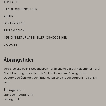
KONTAKT
Brugt af Google med formål at levere en
HANDELSBETINGELSER
risikoanalyse. Gemt i browseren's
"localStorage".
RETUR
FORTRYDELSE
REKLAMATION
KØB DIN RETURLABEL ELLER QR-KODE HER
COOKIES
Åbningstider
Vores fysiske butik Læsøshoppen har åbent hele året. I højsommer har vi
åbent hver dag og i vinterhalvåret er der nedsat åbningstider.
Opdaterede åbningstider finder du på vores facebookprofil - se Link til
højre.
Åbningstider:
Mandag-fredag 10-17
Lørdag 10-15