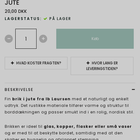
JUTE
20,00 DKK
LAGERSTATUS:
PÅ LAGER
Køb
HVAD KOSTER FRAGTEN?
HVOR LANG ER
LEVERINGSTIDEN?
BESKRIVELSE
Fin
brik i jute fra Ib Laursen
med et naturligt og enkelt
udtryk. Det rustikke materiale tilfører varme og struktur til
borddækningen og passer smukt ind i en rolig, nordisk stil.
Brikken er ideel til
glas, kopper, flasker eller små vaser
og er med til at beskytte bordet, samtidig med at den
skaber en hyggelig og afslappet stemning.