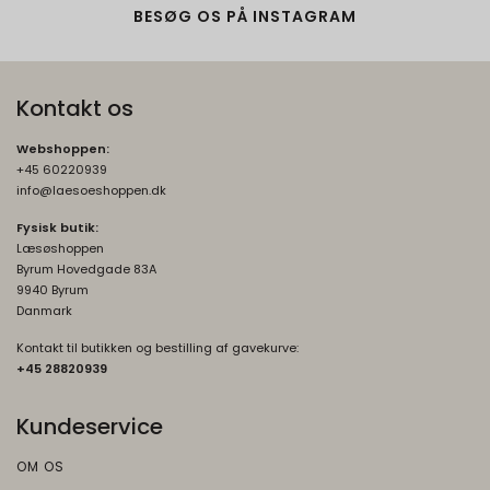
BESØG OS PÅ INSTAGRAM
Oprindelse:
Google
Beskrivelse:
Kontakt os
Brugt af Google med formål at levere en
risikoanalyse. Gemt i browseren's
Webshoppen:
"SessionStorage"
+45 60220939
info@laesoeshoppen.dk
rc::a, rc::f
None
Oprindelse:
Fysisk butik:
Læsøshoppen
Google
Byrum Hovedgade 83A
Beskrivelse:
9940 Byrum
Danmark
Brugt af Google med formål at levere en
risikoanalyse. Gemt i browseren's
Kontakt til butikken og bestilling af gavekurve:
"localStorage".
+45 2882093
9
_grecaptcha
None
Kundeservice
Oprindelse:
Google
OM OS
Beskrivelse: