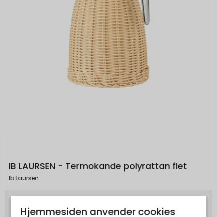
IB LAURSEN - Termokande polyrattan flet
Ib Laursen
380,00 DKK
Hjemmesiden anvender cookies