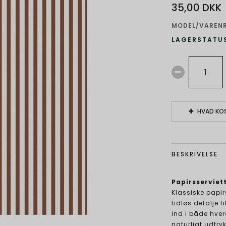
35,00 DKK
MODEL/VARENR
LAGERSTATUS
HVAD KOS
BESKRIVELSE
Papirsserviett
Klassiske papir
tidløs detalje 
ind i både hve
naturligt udtryk