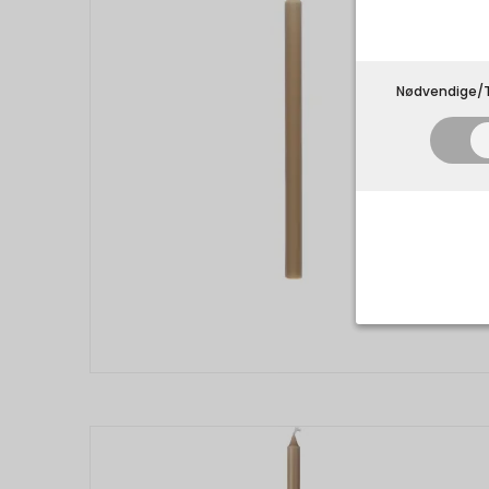
Nødvendige/T
Nødvend
Tekniske 
navnet an
privatsfær
Cookie:
Funktion