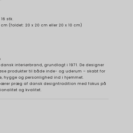
 16 stk.
 cm (foldet: 20 x 20 cm eller 20 x 10 cm)
n
t dansk interiørbrand, grundlagt i 1971. De designer
løse produkter til både inde- og uderum – skabt for
e, hygge og personlighed ind i hjemmet.
 bærer præg af dansk designtradition med fokus på
onalitet og kvalitet.