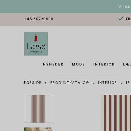
Vi har
+45 60220939
FR
NYHEDER
MODE
INTERIØR
LÆ
FORSIDE
PRODUKTKATALOG
INTERIØR
IB