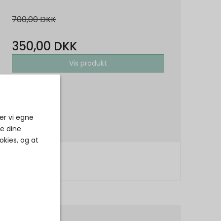
700,00 DKK
350,00 DKK
Vis produkt
er vi egne
ke dine
okies, og at