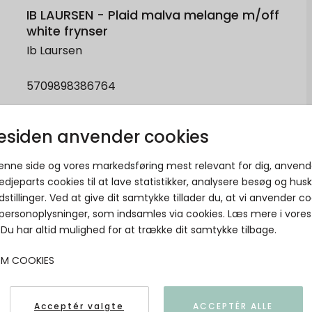
IB LAURSEN - Plaid malva melange m/off
white frynser
Ib Laursen
5709898386764
siden anvender cookies
denne side og vores markedsføring mest relevant for dig, anvend
edjeparts cookies til at lave statistikker, analysere besøg og hus
dstillinger. Ved at give dit samtykke tillader du, at vi anvender co
 personoplysninger, som indsamles via cookies. Læs mere i vores
. Du har altid mulighed for at trække dit samtykke tilbage.
OM COOKIES
Acceptér valgte
ACCEPTÉR ALLE
IB LAURSEN - Kertelys hør -