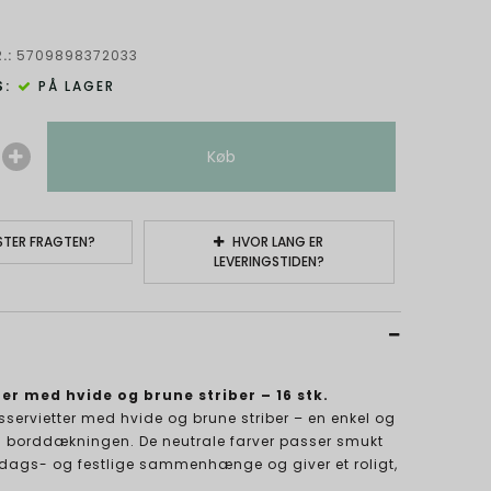
.:
5709898372033
:
PÅ LAGER
Køb
TER FRAGTEN?
HVOR LANG ER
LEVERINGSTIDEN?
er med hvide og brune striber – 16 stk.
sservietter med hvide og brune striber – en enkel og
til borddækningen. De neutrale farver passer smukt
rdags- og festlige sammenhænge og giver et roligt,
.