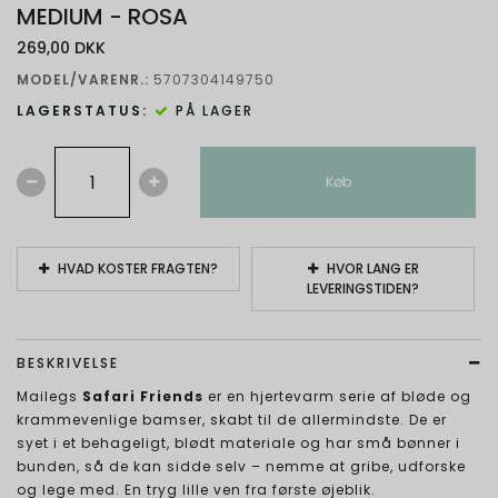
MEDIUM - ROSA
269,00 DKK
MODEL/VARENR.:
5707304149750
LAGERSTATUS:
PÅ LAGER
Køb
HVAD KOSTER FRAGTEN?
HVOR LANG ER
LEVERINGSTIDEN?
BESKRIVELSE
Mailegs
Safari Friends
er en hjertevarm serie af bløde og
krammevenlige bamser, skabt til de allermindste. De er
syet i et behageligt, blødt materiale og har små bønner i
bunden, så de kan sidde selv – nemme at gribe, udforske
og lege med. En tryg lille ven fra første øjeblik.