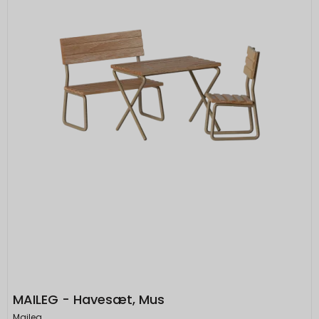
Bruges til at opbygge en profil af den
besøgendes interesser, så den
besøgende får vist relevante og personlige
Google-annoncer.
SOCS
1 år
Oprindelse:
Google
Beskrivelse:
Gemmer en brugers valg af cookies.
SEARCH_SAMESITE
4
Oprindelse:
måneder
Google
Beskrivelse:
Denne cookie bruges til at forhindre
browseren i at sende denne cookie
sammen med anmodninger på tværs af
MAILEG - Havesæt, Mus
websites.
Maileg