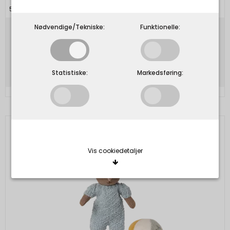
5707304148937
Nødvendige/Tekniske:
Funktionelle:
189,00 DKK
Vis produkt
Statistiske:
Markedsføring:
Vis cookiedetaljer
Nødvendige/Tekniske
Tekniske cookies er nødvendige for, at langt de
fleste hjemmesider fungerer, som de skal. Som
navnet angiver, har de kun teknisk betydning og