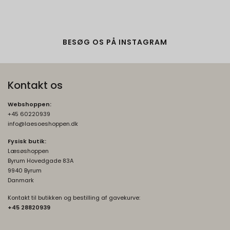
Google
Beskrivelse:
Brugt af Google med formål at levere en
risikoanalyse. Gemt i browseren's
BESØG OS PÅ INSTAGRAM
"localStorage".
Kontakt os
Webshoppen:
+45 60220939
info@laesoeshoppen.dk
Fysisk butik:
Læsøshoppen
Byrum Hovedgade 83A
9940 Byrum
Danmark
Kontakt til butikken og bestilling af gavekurve:
+45 2882093
9