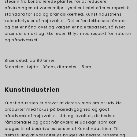
stearin fra kontrollerede planter, for at reducere
påvirkningen af vores miljø. Lyset er testet efter europæisk
standard for sod og brandsikkerhed. Kunstindustriens
kalenderlys er af høj kvalitet. Det er førsteklasses råvarer
og det er håndlavet og vægen er nøje tilpasset, så lyset
brænder smukt og ikke løber. Et lys med respekt for naturen
og håndværket.
Brændetid: ca 80 timer
Størrelse: Højde - 30cm, diameter - 5cm
KunstIndustrien
KunstIndustrien er drevet af deres vision om at udvikle
produkter med fokus på bæredygtighed og godt
håndværk af høj kvalitet. Udsøgt kvalitet, de bedste
råmaterialer og godt håndværk er udsagn som kan
bruges til at beskrive essensen af KunstIndustrien. Til
fremstilling af voksalterlys bruges de bedste, reneste og