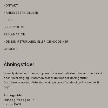
__Secure-3PSIDTS
1 år
Bruges til at opbygge en profil af den
KONTAKT
Oprindelse:
besøgendes interesser, så den
HANDELSBETINGELSER
Google
besøgende får vist relevante og personlige
Beskrivelse:
RETUR
Google-annoncer.
Bruges til målretningsformål til at opbygge
FORTRYDELSE
__Secure-3PAPISID
1 år
en profil af den besøgendes interesser for
REKLAMATION
Oprindelse:
at vise relevant og personlige Google-
KØB DIN RETURLABEL ELLER QR-KODE HER
annonceringer.
Google
Beskrivelse:
COOKIES
__Secure-1PSIDTS
1 år
Bruges til at opbygge en profil af den
Oprindelse:
besøgendes interesser, så den
Åbningstider
Google
besøgende får vist relevante og personlige
Beskrivelse:
Google-annoncer.
Vores fysiske butik Læsøshoppen har åbent hele året. I højsommer har vi
Bruges til målretningsformål til at opbygge
åbent hver dag og i vinterhalvåret er der nedsat åbningstider.
__Secure-1PSIDCC
1 år
en profil af den besøgendes interesser for
Opdaterede åbningstider finder du på vores facebookprofil - se Link til
Oprindelse:
at vise relevant og personlige Google-
højre.
annonceringer.
Google
Åbningstider:
Beskrivelse:
Mandag-fredag 10-17
Lørdag 10-15
Bruges til at opbygge en profil af den