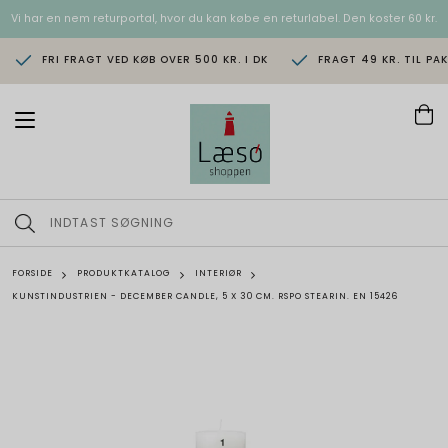
Vi har en nem returportal, hvor du kan købe en returlabel. Den koster 60 kr.
FRI FRAGT VED KØB OVER 500 KR. I DK
FRAGT 49 KR. TIL PA
T
o
g
g
l
e
n
a
v
FORSIDE
PRODUKTKATALOG
INTERIØR
i
KUNSTINDUSTRIEN - DECEMBER CANDLE, 5 X 30 CM. RSPO STEARIN. EN 15426
g
a
t
i
o
n