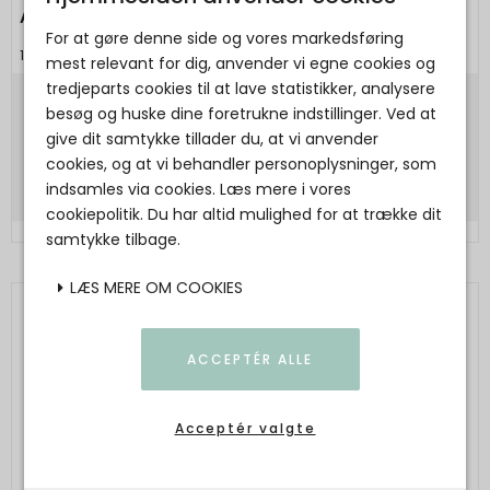
ÅBENLYS - Kalenderlys - Ø5 - Røde tal
For at gøre denne side og vores markedsføring
1233445024006
mest relevant for dig, anvender vi egne cookies og
tredjeparts cookies til at lave statistikker, analysere
200,00 DKK
besøg og huske dine foretrukne indstillinger. Ved at
give dit samtykke tillader du, at vi anvender
Vis produkt
cookies, og at vi behandler personoplysninger, som
indsamles via cookies. Læs mere i vores
cookiepolitik. Du har altid mulighed for at trække dit
samtykke tilbage.
LÆS MERE OM COOKIES
ACCEPTÉR ALLE
Acceptér valgte