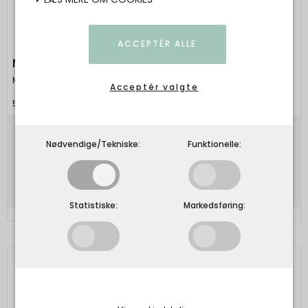
ACCEPTÉR ALLE
Maileg - Kurv til kæledyr, Pudder
Maileg
Acceptér valgte
5707304149361
199,00 DKK
Nødvendige/Tekniske:
Funktionelle:
Vis produkt
Statistiske:
Markedsføring: