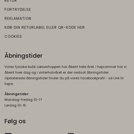
RETUR
Brugt af Google med formål at levere en
FORTRYDELSE
risikoanalyse. Gemt i browseren's
REKLAMATION
"localStorage".
KØB DIN RETURLABEL ELLER QR-KODE HER
_grecaptcha
None
COOKIES
Oprindelse:
Google
Åbningstider
Beskrivelse:
Brugt af Google med formål at levere en
Vores fysiske butik Læsøshoppen har åbent hele året. I højsommer har vi
risikoanalyse. Gemt i browseren's
åbent hver dag og i vinterhalvåret er der nedsat åbningstider.
"localStorage".
Opdaterede åbningstider finder du på vores facebookprofil - se Link til
højre.
Åbningstider:
Mandag-fredag 10-17
Lørdag 10-15
Følg os