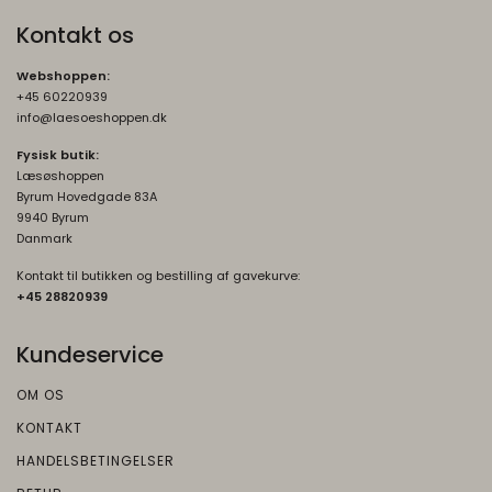
Kontakt os
Google
Beskrivelse:
Webshoppen:
Denne cookie bruges til at forhindre
+45 60220939
browseren i at sende denne cookie
info@laesoeshoppen.dk
sammen med anmodninger på tværs af
Fysisk butik:
websites.
Læsøshoppen
Byrum Hovedgade 83A
rc::b, rc::c
Session
9940 Byrum
Oprindelse:
Danmark
Google
Kontakt til butikken og bestilling af gavekurve:
Beskrivelse:
+45 2882093
9
Brugt af Google med formål at levere en
risikoanalyse. Gemt i browseren's
Kundeservice
"SessionStorage"
OM OS
rc::a, rc::f
None
KONTAKT
Oprindelse:
HANDELSBETINGELSER
Google
Beskrivelse: