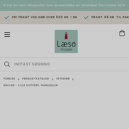
Vi har en nem returportal, hvor du kan købe en returlabel. Den koster 60 kr.
FRI FRAGT VED KØB OVER 500 KR. I DK
FRAGT 49 KR. TIL PA
T
o
g
g
l
e
n
a
v
FORSIDE
PRODUKTKATALOG
INTERIØR
i
MAILEG - LILLE KUFFERT, HARLEQUIN
g
a
t
i
o
n