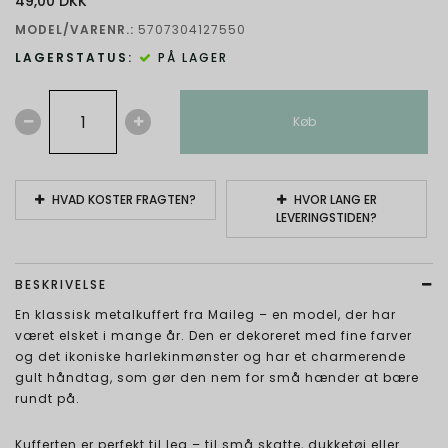
49,00 DKK
MODEL/VARENR.:
5707304127550
LAGERSTATUS:
PÅ LAGER
Køb
HVAD KOSTER FRAGTEN?
HVOR LANG ER
LEVERINGSTIDEN?
BESKRIVELSE
En klassisk metalkuffert fra Maileg – en model, der har
været elsket i mange år. Den er dekoreret med fine farver
og det ikoniske harlekinmønster og har et charmerende
gult håndtag, som gør den nem for små hænder at bære
rundt på.
Kufferten er perfekt til leg – til små skatte, dukketøj eller