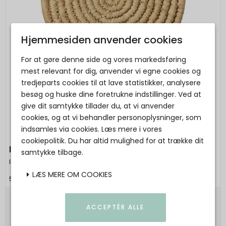
Hjemmesiden anvender cookies
For at gøre denne side og vores markedsføring
mest relevant for dig, anvender vi egne cookies og
tredjeparts cookies til at lave statistikker, analysere
besøg og huske dine foretrukne indstillinger. Ved at
give dit samtykke tillader du, at vi anvender
cookies, og at vi behandler personoplysninger, som
indsamles via cookies. Læs mere i vores
cookiepolitik. Du har altid mulighed for at trække dit
IB LAURSEN - Bordskåner
samtykke tilbage.
Ib Laursen
LÆS MERE OM COOKIES
5709898388201
50,00 DKK
ACCEPTÉR ALLE
Vis produkt