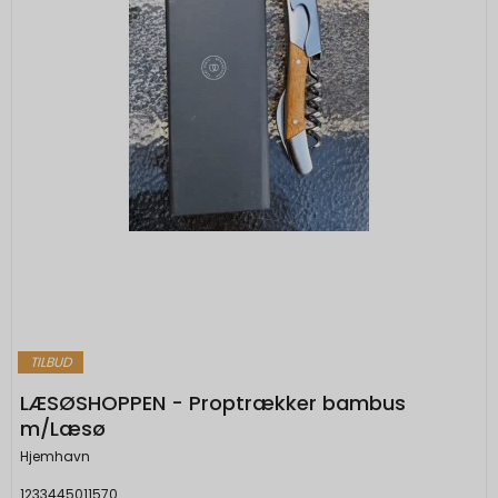
TILBUD
LÆSØSHOPPEN - Proptrækker bambus
m/Læsø
Hjemhavn
1233445011570