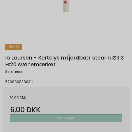
TILBUD
Ib Laursen - Kertelys m/jordbær stearin Ø:1,3
H:20 svanemærket
Ib Laursen
5709898380311
10,00 DKK
6,00 DKK
Vis produkt