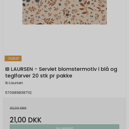
TILBUD
IB LAURSEN - Serviet blomstermotiv i blå og
teglfarver 20 stk pr pakke
Ib Laursen
5709898387112
30,00 DKK
21,00 DKK
Vis produkt