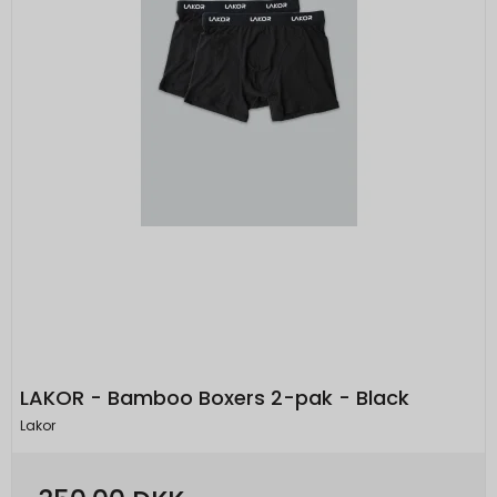
_grecaptcha
None
Oprindelse:
Google
Beskrivelse:
Brugt af Google med formål at levere en
risikoanalyse. Gemt i browseren's
"localStorage".
LAKOR - Bamboo Boxers 2-pak - Black
Lakor