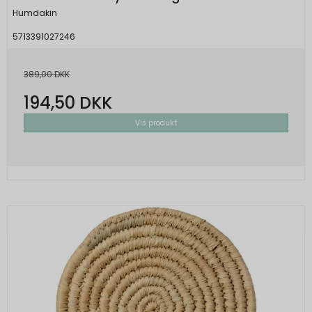
Humdakin
5713391027246
389,00 DKK
194,50 DKK
Vis produkt