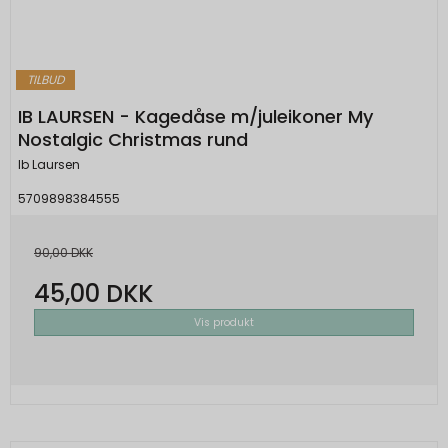
TILBUD
IB LAURSEN - Kagedåse m/juleikoner My
Nostalgic Christmas rund
Ib Laursen
5709898384555
90,00 DKK
45,00 DKK
Vis produkt