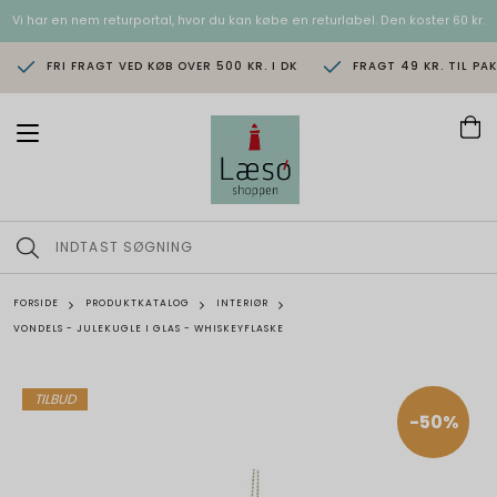
Vi har en nem returportal, hvor du kan købe en returlabel. Den koster 60 kr.
FRI FRAGT VED KØB OVER 500 KR. I DK
FRAGT 49 KR. TIL PA
T
o
g
g
l
e
n
a
v
FORSIDE
PRODUKTKATALOG
INTERIØR
i
VONDELS - JULEKUGLE I GLAS - WHISKEYFLASKE
g
a
t
i
TILBUD
o
-50%
n