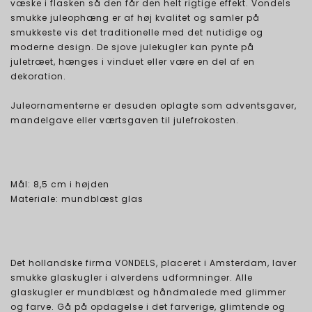
væske i flasken så den får den helt rigtige effekt. Vondels
smukke juleophæng er af høj kvalitet og samler på
smukkeste vis det traditionelle med det nutidige og
moderne design. De sjove julekugler kan pynte på
juletræet, hænges i vinduet eller være en del af en
dekoration.
Juleornamenterne er desuden oplagte som adventsgaver,
mandelgave eller værtsgaven til julefrokosten.
Mål: 8,5 cm i højden
Materiale: mundblæst glas
​Det hollandske firma VONDELS, placeret i Amsterdam, laver
smukke glaskugler i alverdens udformninger. ​​Alle
glaskugler er mundblæst og håndmalede med glimmer
og farve. ​​Gå på opdagelse i det farverige, glimtende og