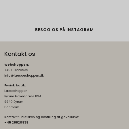
BESØG OS PÅ INSTAGRAM
Kontakt os
Webshoppen:
+45 60220939
info@laesoeshoppen.dk
Fysisk butik:
Læsøshoppen
Byrum Hovedgade 83A
9940 Byrum
Danmark
Kontakt til butikken og bestilling af gavekurve:
+45 2882093
9