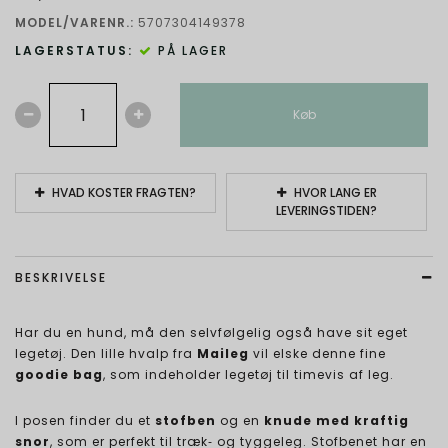
MODEL/VARENR.:
5707304149378
LAGERSTATUS:
PÅ LAGER
Køb
HVAD KOSTER FRAGTEN?
HVOR LANG ER
LEVERINGSTIDEN?
BESKRIVELSE
Har du en hund, må den selvfølgelig også have sit eget
legetøj. Den lille hvalp fra
Maileg
vil elske denne fine
goodie bag
, som indeholder legetøj til timevis af leg.
I posen finder du et
stofben
og en
knude med kraftig
snor
, som er perfekt til træk‑ og tyggeleg. Stofbenet har en