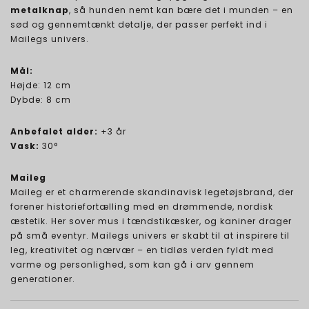
metalknap
, så hunden nemt kan bære det i munden – en
sød og gennemtænkt detalje, der passer perfekt ind i
Mailegs univers.
Mål:
Højde: 12 cm
Dybde: 8 cm
Anbefalet alder:
+3 år
Vask:
30°
Maileg
Maileg er et charmerende skandinavisk legetøjsbrand, der
forener historiefortælling med en drømmende, nordisk
æstetik. Her sover mus i tændstikæsker, og kaniner drager
på små eventyr. Mailegs univers er skabt til at inspirere til
leg, kreativitet og nærvær – en tidløs verden fyldt med
varme og personlighed, som kan gå i arv gennem
generationer.