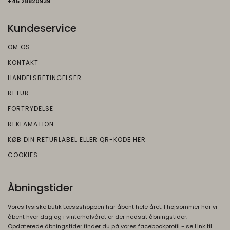
+45 2882093
9
er et menneske eller ej
Beskrivelse:
DV
1 dag
Brugt af Google til at vise personligt
Kundeservice
Oprindelse:
tilpassede annoncer og indsamle
brugeroplysninger.
OM OS
Google
Beskrivelse:
KONTAKT
OTZ
1 måned
Brugt i recaptcha til at afgøre om brugeren
Oprindelse:
HANDELSBETINGELSER
er et meneske eller ej
Google
RETUR
Beskrivelse:
__Secure-3PSID
1 år
FORTRYDELSE
Oprindelse:
Brugt af Google til at vise personligt
REKLAMATION
tilpassede annoncer og indsamle
Google
KØB DIN RETURLABEL ELLER QR-KODE HER
brugeroplysninger.
Beskrivelse:
COOKIES
Bruges til at opbygge en profil af den
1P_JAR
1
besøgendes interesser, så den
Oprindelse:
måneder
besøgende får vist relevante og
Åbningstider
Google
personlige Google-annoncer.
Beskrivelse:
Vores fysiske butik Læsøshoppen har åbent hele året. I højsommer har vi
__Secure-ENID
1 år
Brugt af Google til at vise personligt
åbent hver dag og i vinterhalvåret er der nedsat åbningstider.
Oprindelse:
tilpassede annoncer og indsamle
Opdaterede åbningstider finder du på vores facebookprofil - se Link til