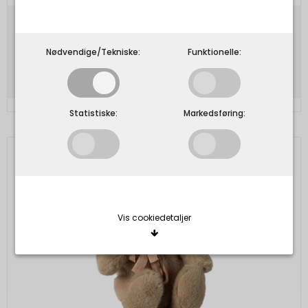
289,00 DKK
Nødvendige/Tekniske:
Funktionelle:
Vis produkt
Statistiske:
Markedsføring:
Vis cookiedetaljer
Nødvendige/Tekniske
Tekniske cookies er nødvendige for, at langt de
fleste hjemmesider fungerer, som de skal. Som