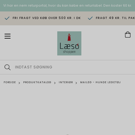
Vi har en nem returportal, hvor du kan købe en returlabel. Den koster 60 kr.
FRI FRAGT VED KØB OVER 500 KR. I DK
FRAGT 49 KR. TIL PA
T
o
g
g
l
e
n
a
v
FORSIDE
PRODUKTKATALOG
INTERIØR
MAILEG - HUNDE LEGETØJ
i
g
a
t
i
o
n