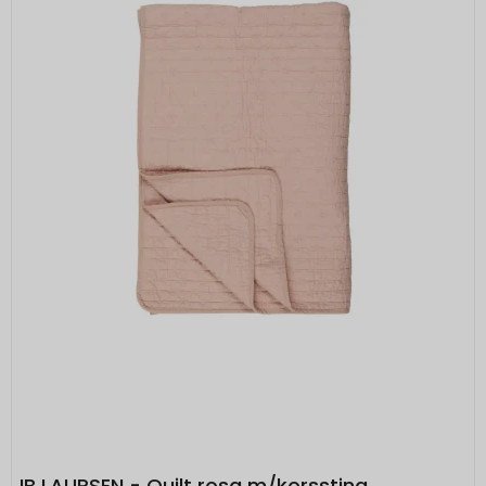
IB LAURSEN - Quilt rosa m/korssting