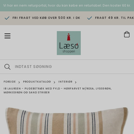
Vi har en nem returportal, hvor du kan købe en returlabel. Den koster 60 kr.
FRI FRAGT VED KØB OVER 500 KR. I DK
FRAGT 49 KR. TIL PA
T
o
g
g
l
e
n
a
v
FORSIDE
PRODUKTKATALOG
INTERIØR
i
IB LAURSEN - PUDEBETRÆK MED FYLD - HØRFARVET M/ROSA, LYSEGRØN,
g
MØRKEGRØN OG SAND STRIBER
a
t
i
o
n