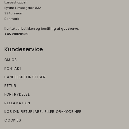
Læsøshoppen
Byrum Hovedgade 83A
9940 Byrum
Danmark
Kontakt til butikken og bestilling af gavekurve:
+45 2882093
9
Kundeservice
OM OS
KONTAKT
HANDELSBETINGELSER
RETUR
FORTRYDELSE
REKLAMATION
KØB DIN RETURLABEL ELLER QR-KODE HER
COOKIES