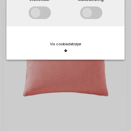
Vis cookiedetaljer
Nødvendige/Tekniske
Tekniske cookies er nødvendige for, at langt de
fleste hjemmesider fungerer, som de skal. Som
navnet angiver, har de kun teknisk betydning og
dermed ikke nogen indvirkning på din privatsfære,
idet de ikke registrerer, hvad du søger efter på
andre hjemmesider.
Cookie:
Udløber:
Funktionelle
Funktionelle cookies anvendes for at huske dine
PHPSESSID
Session