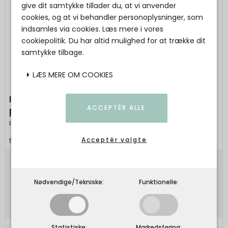
give dit samtykke tillader du, at vi anvender
cookies, og at vi behandler personoplysninger, som
indsamles via cookies. Læs mere i vores
cookiepolitik. Du har altid mulighed for at trække dit
samtykke tilbage.
LÆS MERE OM COOKIES
Ib Laursen - Quilt m/grønt og rosa
ACCEPTÉR ALLE
paisleymønster
Ib Laursen
Acceptér valgte
5709898387549
330,00 DKK
Nødvendige/Tekniske:
Funktionelle:
Vis produkt
Statistiske:
Markedsføring: