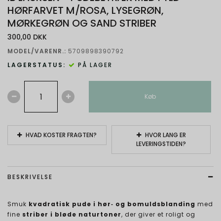
HØRFARVET M/ROSA, LYSEGRØN,
MØRKEGRØN OG SAND STRIBER
300,00 DKK
MODEL/VARENR.:
5709898390792
LAGERSTATUS:
PÅ LAGER
Køb
HVAD KOSTER FRAGTEN?
HVOR LANG ER
LEVERINGSTIDEN?
BESKRIVELSE
Smuk
kvadratisk pude i hør‑ og bomuldsblanding
med
fine
striber i bløde naturtoner
, der giver et roligt og