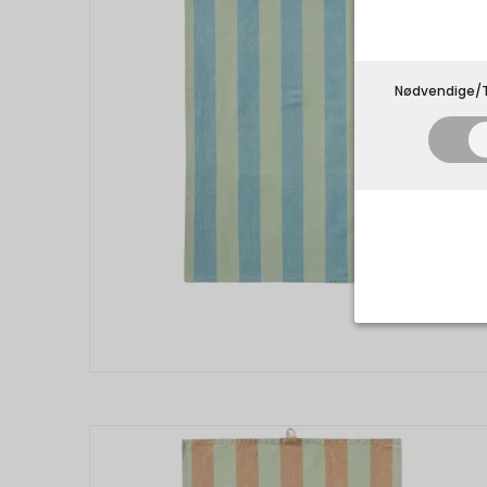
Nødvendige/T
Nødvend
Tekniske 
navnet an
privatsfær
Cookie:
Funktion