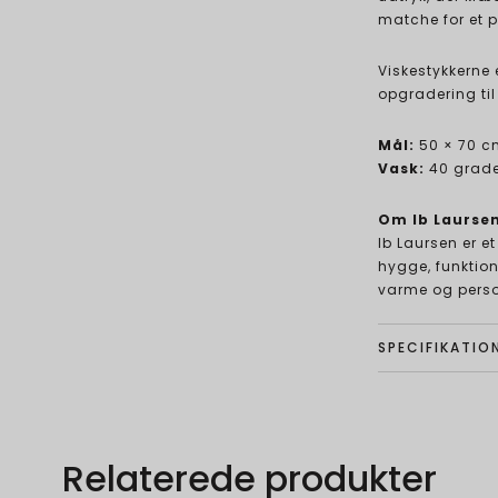
matche for et p
Viskestykkerne 
opgradering til 
Mål:
50 × 70 c
Vask:
40 grade
Om Ib Laurse
Ib Laursen er e
hygge, funktion
varme og perso
SPECIFIKATIO
Relaterede produkter