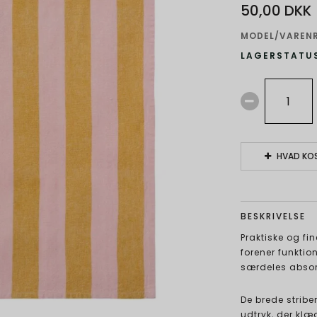
50,00 DKK
MODEL/VARENR
LAGERSTATUS
HVAD KOS
BESKRIVELSE
Praktiske og fin
forener funktion
særdeles absorb
De brede stribe
udtryk, der klæ