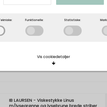
m/lysegrønne og blå brede striber
Ib Laursen
ekniske:
Funktionelle:
Statistiske:
Mark
5709898388416
Vis cookiedetaljer
ige/Tekniske
cookies er nødvendige for, at langt de fleste hjemmesider fungerer, 
giver, har de kun teknisk betydning og dermed ikke nogen indvirkning
e, idet de ikke registrerer, hvad du søger efter på andre hjemmeside
IB LAURSEN - Viskestykke Linus
Oprindelse:
Beskrivelse:
elle
m/lysegrønne og lysebrune brede striber