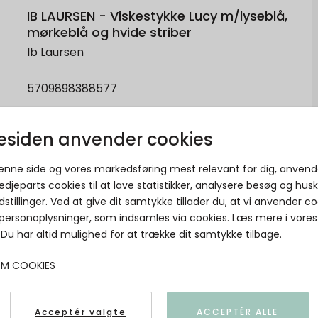
IB LAURSEN - Viskestykke Lucy m/lyseblå,
mørkeblå og hvide striber
Ib Laursen
5709898388577
siden anvender cookies
denne side og vores markedsføring mest relevant for dig, anvend
edjeparts cookies til at lave statistikker, analysere besøg og hus
dstillinger. Ved at give dit samtykke tillader du, at vi anvender co
 personoplysninger, som indsamles via cookies. Læs mere i vores
. Du har altid mulighed for at trække dit samtykke tilbage.
OM COOKIES
Acceptér valgte
ACCEPTÉR ALLE
IB LAURSEN - Viskestykke Linus