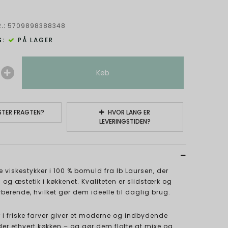
.:
5709898388348
:
PÅ LAGER
Køb
TER FRAGTEN?
HVOR LANG ER
LEVERINGSTIDEN?
e viskestykker i 100 % bomuld fra Ib Laursen, der
 og æstetik i køkkenet. Kvaliteten er slidstærk og
erende, hvilket gør dem ideelle til daglig brug.
r i friske farver giver et moderne og indbydende
der ethvert køkken – og gør dem flotte at mixe og