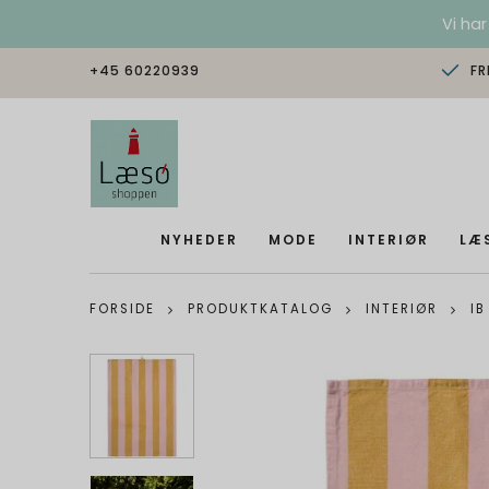
Vi har
+45 60220939
FR
NYHEDER
MODE
INTERIØR
LÆ
FORSIDE
PRODUKTKATALOG
INTERIØR
IB