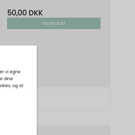
50,00 DKK
Vis produkt
er vi egne
ke dine
okies, og at