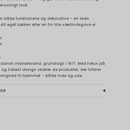
ersonligt look.
er både funktionelle og dekorative – en skøn
dit eget køkken eller en fin lille værtindegave 🌿
m
r
n
t dansk interiørbrand, grundlagt i 1971. Med fokus på
 og tidløst design skaber de produkter, der tilfører
nlighed til hjemmet – både inde og ude.
NER