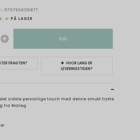
.:
5707304125877
:
PÅ LAGER
Køb
TER FRAGTEN?
HVOR LANG ER
LEVERINGSTIDEN?
 det sidste personlige touch med denne smukt trykte
 fra Maileg.
er