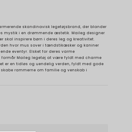
harmerende skandinavisk legetøjsbrand, der blander
es mystik i en drømmende æstetik. Maileg designer
er skal inspirere børn i deres leg og kreativitet.
erden hvor mus sover i tændstikæsker og kaniner
llende eventyr. Elsket for deres varme
, formår Maileg legetøj at være fyldt med charme
. Det er en tidløs og uendelig verden, fyldt med gode
vil skabe rammerne om familie og venskab i