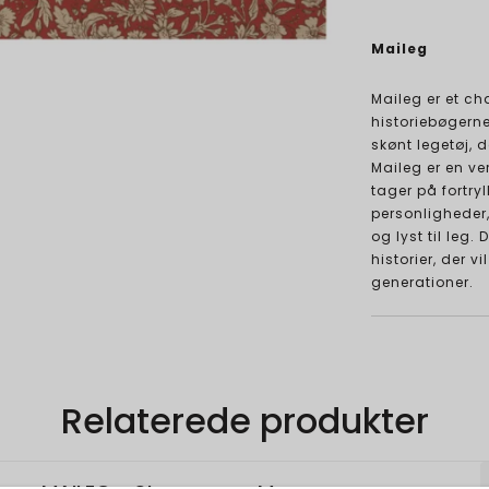
Maileg
Maileg er et c
historiebøgern
skønt legetøj, d
Maileg er en v
tager på fortry
personligheder
og lyst til leg
historier, der 
generationer.
Relaterede produkter