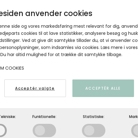
MAILEG - Støvsuger - Mus
Maileg
siden anvender cookies
5707304126829
denne side og vores markedsføring mest relevant for dig, anvend
edjeparts cookies til at lave statistikker, analysere besøg og hus
dstillinger. Ved at give dit samtykke tillader du, at vi anvender co
 personoplysninger, som indsamles via cookies. Læs mere i vores
. Du har altid mulighed for at trække dit samtykke tilbage.
OM COOKIES
Acceptér valgte
ACCEPTÉR ALLE
ekniske:
Funktionelle:
Statistiske:
Mark
MAILEG - Gavepapir - Winter