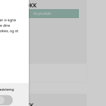
229,00 DKK
Vis produkt
er vi egne
ke dine
okies, og at
edsføring:
89,00 DKK