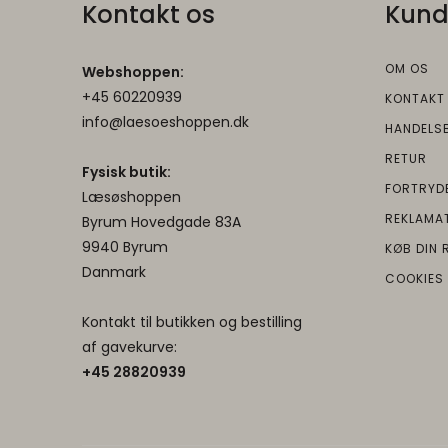
Kontakt os
Kund
HSID
G
newsLetterPop
OGPC
OM OS
Webshoppen:
OGP
G
+45 60220939
KONTAKT
info@laesoeshoppen.dk
cookieconsent
HANDELS
OTZ
G
RETUR
AEC
Fysisk butik:
FORTRYD
Læsøshoppen
1P_JAR
G
REKLAMA
Byrum Hovedgade 83A
DV
9940 Byrum
KØB DIN 
__Secure-
G
Danmark
COOKIES
__Secure-3PSI
3PSIDTS
Kontakt til butikken og bestilling
af gavekurve:
__Secure-
G
+45 2882093
9
1PSIDTS
__Secure-ENID