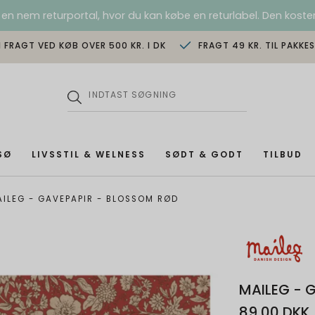
 en nem returportal, hvor du kan købe en returlabel. Den koster
I FRAGT VED KØB OVER 500 KR. I DK
FRAGT 49 KR. TIL PAKKE
SØ
LIVSSTIL & WELNESS
SØDT & GODT
TILBUD
AILEG - GAVEPAPIR - BLOSSOM RØD
MAILEG - 
89,00 DKK