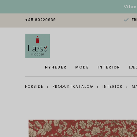
Vi har
+45 60220939
FR
NYHEDER
MODE
INTERIØR
LÆ
FORSIDE
PRODUKTKATALOG
INTERIØR
M