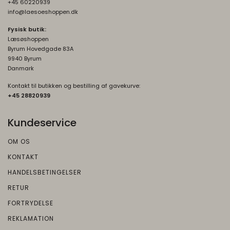
+45 60220939
info@laesoeshoppen.dk
Fysisk butik:
Læsøshoppen
Byrum Hovedgade 83A
9940 Byrum
Danmark
Kontakt til butikken og bestilling af gavekurve:
+45 2882093
9
Kundeservice
OM OS
KONTAKT
HANDELSBETINGELSER
RETUR
FORTRYDELSE
REKLAMATION