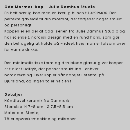
Oda Mormor-kop – Julie Damhus Studio
En helt særlig kop med en kærlig hilsen til
MORMOR
. Den
perfekte gaveidé til din mormor, der fortjener noget smukt
og personligt.
Koppen er en del af Oda-serien fra Julie Damhus Studio og
har et enkelt, nordisk design med en rund hank, som gør
den behagelig at holde på – ideel, hvis man er følsom over
for varme drikke.
Den minimalistiske form og den bløde glasur giver koppen
et tidløst udtryk, der passer smukt ind i enhver
borddækning. Hver kop er hånddrejet i stentøj på
Djursland, og ingen to er helt ens.
Detaljer
Håndlavet keramik fra Danmark
Størrelse: H 7–8 cm · Ø 7,5–8,5 cm
Materiale: Stentøj
Tåler opvaskemaskine og mikroovn