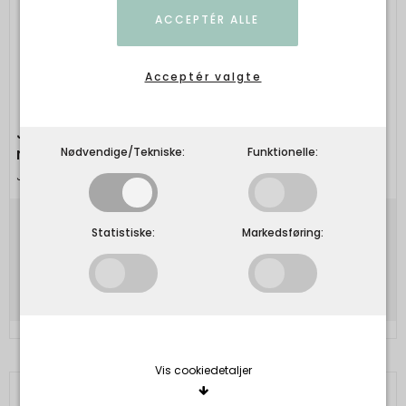
ACCEPTÉR ALLE
Acceptér valgte
Julie Damhus Studio - ODA håndlavet Kop
m/hank
Nødvendige/Tekniske:
Funktionelle:
Julie Damhus Studio
350,00 DKK
Statistiske:
Markedsføring:
Vis produkt
Vis cookiedetaljer