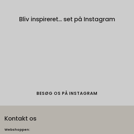
risikoanalyse. Gemt i browseren's
"localStorage".
Bliv inspireret... set på Instagram
_grecaptcha
None
Oprindelse:
Google
Beskrivelse:
Brugt af Google med formål at levere en
risikoanalyse. Gemt i browseren's
"localStorage".
BESØG OS PÅ INSTAGRAM
Kontakt os
Webshoppen: