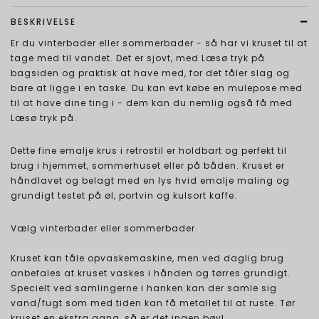
BESKRIVELSE
Er du vinterbader eller sommerbader - så har vi kruset til at
tage med til vandet. Det er sjovt, med Læsø tryk på
bagsiden og praktisk at have med, for det tåler slag og
bare at ligge i en taske. Du kan evt købe en mulepose med
til at have dine ting i - dem kan du nemlig også få med
Læsø tryk på.
Dette fine emalje krus i retrostil er holdbart og perfekt til
brug i hjemmet, sommerhuset eller på båden. Kruset er
håndlavet og belagt med en lys hvid emalje maling og
grundigt testet på øl, portvin og kulsort kaffe.
Vælg vinterbader eller sommerbader.
Kruset kan tåle opvaskemaskine, men ved daglig brug
anbefales at kruset vaskes i hånden og tørres grundigt.
Specielt ved samlingerne i hanken kan der samle sig
vand/fugt som med tiden kan få metallet til at ruste. Tør
kruset en ekstra gang, så er det ingen bøvl.