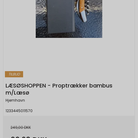
TILBUD
LÆSØSHOPPEN - Proptrækker bambus
m/Læsø
Hjemhavn
1233445011570
249,00 DKK