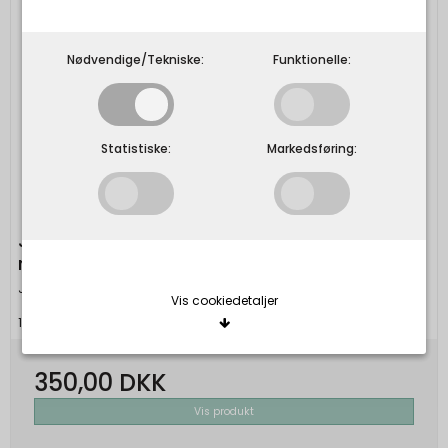
Nødvendige/Tekniske:
Funktionelle:
Statistiske:
Markedsføring:
Julie Damhus Studio - Læsø keramik skål -
mint
Julie Damhus Studio
Vis cookiedetaljer
1233445031714
350,00 DKK
Nødvendige/Tekniske
Tekniske cookies er nødvendige for, at langt de
Vis produkt
fleste hjemmesider fungerer, som de skal. Som
navnet angiver, har de kun teknisk betydning og