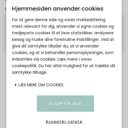
Hjemmesiden anvender cookies
5711874000052
For at gøre denne side og vores markedsføring
335,00 DKK
mest relevant for dig, anvender vi egne cookies og
tredjeparts cookies til at lave statistikker, analysere
Vis produkt
besøg og huske dine foretrukne indstillinger. Ved at
give dit samtykke tillader du, at vi anvender
cookies, og at vi behandler personoplysninger, som
indsamles via cookies. Læs mere i vores
cookiepolitik. Du har altid mulighed for at trække dit
samtykke tilbage.
LÆS MERE OM COOKIES
ACCEPTÉR ALLE
Acceptér valgte