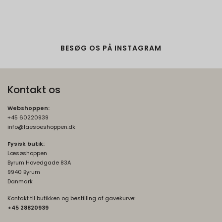
rc::b, rc::c
Session
Oprindelse:
Google
BESØG OS PÅ INSTAGRAM
Beskrivelse:
Brugt af Google med formål at levere en
risikoanalyse. Gemt i browseren's
Kontakt os
"SessionStorage"
Webshoppen:
rc::a, rc::f
None
+45 60220939
Oprindelse:
info@laesoeshoppen.dk
Google
Fysisk butik:
Beskrivelse:
Læsøshoppen
Brugt af Google med formål at levere en
Byrum Hovedgade 83A
9940 Byrum
risikoanalyse. Gemt i browseren's
Danmark
"localStorage".
Kontakt til butikken og bestilling af gavekurve:
_grecaptcha
None
+45 2882093
9
Oprindelse: