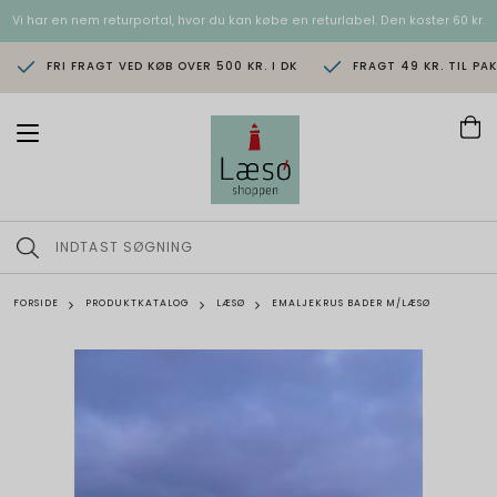
Vi har en nem returportal, hvor du kan købe en returlabel. Den koster 60 kr.
FRI FRAGT VED KØB OVER 500 KR. I DK
FRAGT 49 KR. TIL PA
T
o
g
g
l
e
n
a
v
FORSIDE
PRODUKTKATALOG
LÆSØ
EMALJEKRUS BADER M/LÆSØ
i
g
a
t
i
o
n