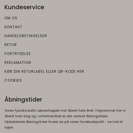
Google
Kundeservice
Beskrivelse:
OM OS
Brugt af Google med formål at levere en
risikoanalyse. Gemt i browseren's
KONTAKT
"localStorage".
HANDELSBETINGELSER
RETUR
FORTRYDELSE
REKLAMATION
KØB DIN RETURLABEL ELLER QR-KODE HER
COOKIES
Åbningstider
Vores fysiske butik Læsøshoppen har åbent hele året. I højsommer har vi
åbent hver dag og i vinterhalvåret er der nedsat åbningstider.
Opdaterede åbningstider finder du på vores facebookprofil - se Link til
højre.