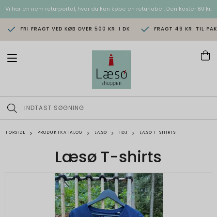
Vi har en nem returportal, hvor du kan købe en returlabel. Den koster 60 kr.
FRI FRAGT VED KØB OVER 500 KR. I DK
FRAGT 49 KR. TIL PA
T
o
g
g
l
e
n
a
v
FORSIDE
PRODUKTKATALOG
LÆSØ
TØJ
LÆSØ T-SHIRTS
i
g
Læsø T-shirts
a
t
i
o
n