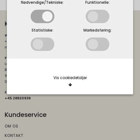
Nødvendige/Tekniske:
Funktionelle:
Kontakt os
Statistiske:
Markedsføring:
Webshoppen:
+45 60220939
info@laesoeshoppen.dk
Fysisk butik:
Læsøshoppen
Byrum Hovedgade 83A
9940 Byrum
Vis cookiedetaljer
Danmark
Kontakt til butikken og bestilling af gavekurve:
+45 2882093
9
Nødvendige/Tekniske
Tekniske cookies er nødvendige for, at langt de
Kundeservice
fleste hjemmesider fungerer, som de skal. Som
navnet angiver, har de kun teknisk betydning og
OM OS
dermed ikke nogen indvirkning på din privatsfære,
KONTAKT
idet de ikke registrerer, hvad du søger efter på