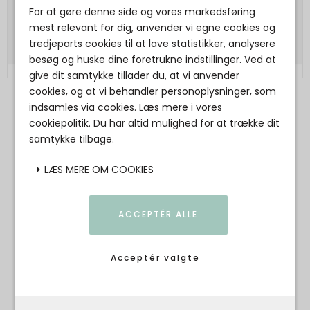
330,00 DKK
For at gøre denne side og vores markedsføring
Vis produkt
mest relevant for dig, anvender vi egne cookies og
tredjeparts cookies til at lave statistikker, analysere
besøg og huske dine foretrukne indstillinger. Ved at
give dit samtykke tillader du, at vi anvender
cookies, og at vi behandler personoplysninger, som
indsamles via cookies. Læs mere i vores
cookiepolitik. Du har altid mulighed for at trække dit
Bliv inspireret... set på Instagram
samtykke tilbage.
LÆS MERE OM COOKIES
ACCEPTÉR ALLE
Acceptér valgte
BESØG OS PÅ INSTAGRAM