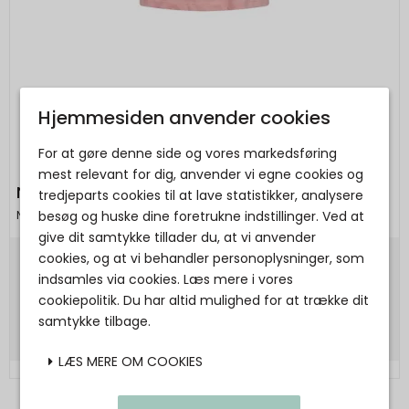
Hjemmesiden anvender cookies
For at gøre denne side og vores markedsføring
mest relevant for dig, anvender vi egne cookies og
Nümph - NUDELORA T-SHIRT - GOTS - Peony
tredjeparts cookies til at lave statistikker, analysere
besøg og huske dine foretrukne indstillinger. Ved at
Nümph
give dit samtykke tillader du, at vi anvender
cookies, og at vi behandler personoplysninger, som
300,00 DKK
indsamles via cookies. Læs mere i vores
cookiepolitik. Du har altid mulighed for at trække dit
Vis produkt
samtykke tilbage.
LÆS MERE OM COOKIES