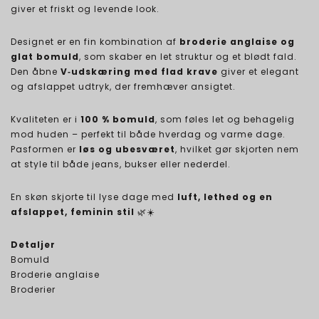
giver et friskt og levende look.
Designet er en fin kombination af
broderie anglaise og
glat bomuld
, som skaber en let struktur og et blødt fald.
Den åbne
V‑udskæring med flad krave
giver et elegant
og afslappet udtryk, der fremhæver ansigtet.
Kvaliteten er i
100 % bomuld
, som føles let og behagelig
mod huden – perfekt til både hverdag og varme dage.
Pasformen er
løs og ubesværet
, hvilket gør skjorten nem
at style til både jeans, bukser eller nederdel.
En skøn skjorte til lyse dage med
luft, lethed og en
afslappet, feminin stil
🌿☀️
Detaljer
Bomuld
Broderie anglaise
Broderier