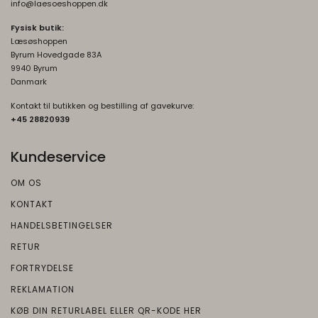
risikoanalyse. Gemt i browseren's
info@laesoeshoppen.dk
"localStorage".
Fysisk butik:
Læsøshoppen
_grecaptcha
None
Byrum Hovedgade 83A
Oprindelse:
9940 Byrum
Google
Danmark
Beskrivelse:
Kontakt til butikken og bestilling af gavekurve:
Brugt af Google med formål at levere en
+45 2882093
9
risikoanalyse. Gemt i browseren's
"localStorage".
Kundeservice
OM OS
KONTAKT
HANDELSBETINGELSER
RETUR
FORTRYDELSE
REKLAMATION
KØB DIN RETURLABEL ELLER QR-KODE HER