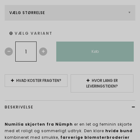
VÆLG STØRRELSE
VÆLG VARIANT
Køb
HVAD KOSTER FRAGTEN?
HVOR LANG ER
LEVERINGSTIDEN?
BESKRIVELSE
Numilia skjorten fra Nümph
er en let og feminin skjorte
med et roligt og sommerligt udtryk. Den klare
hvide bund
kombineret med smukke,
farverige blomsterbroderier