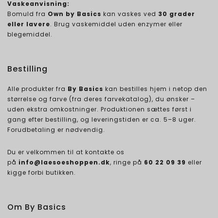
Vaskeanvisning:
Bomuld fra
Own by Basics
kan vaskes ved
30 grader
eller lavere
. Brug vaskemiddel uden enzymer eller
blegemiddel.
Bestilling
Alle produkter fra
By Basics
kan bestilles hjem i netop den
størrelse og farve (fra deres farvekatalog), du ønsker –
uden ekstra omkostninger. Produktionen sættes først i
gang efter bestilling, og leveringstiden er ca. 5–8 uger.
Forudbetaling er nødvendig.
Du er velkommen til at kontakte os
på
info@laesoeshoppen.dk
, ringe på
60 22 09 39
eller
kigge forbi butikken.
Om By Basics