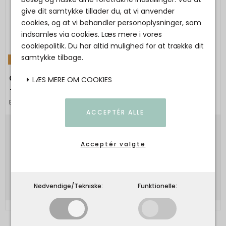
give dit samtykke tillader du, at vi anvender
cookies, og at vi behandler personoplysninger, som
indsamles via cookies. Læs mere i vores
cookiepolitik. Du har altid mulighed for at trække dit
samtykke tilbage.
TILBUD
OWN By Basics - 11002 - dress w/neck slit s/s
LÆS MERE OM COOKIES
- bark
By Basics
ACCEPTÉR ALLE
1.000,00 DKK
Acceptér valgte
600,00 DKK
Vis produkt
Nødvendige/Tekniske:
Funktionelle: