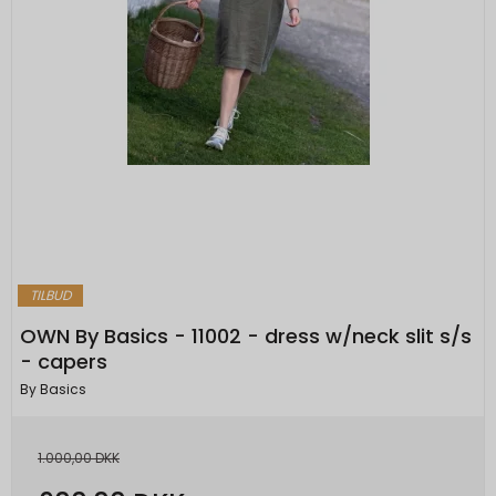
TILBUD
OWN By Basics - 11002 - dress w/neck slit s/s
- capers
By Basics
1.000,00 DKK