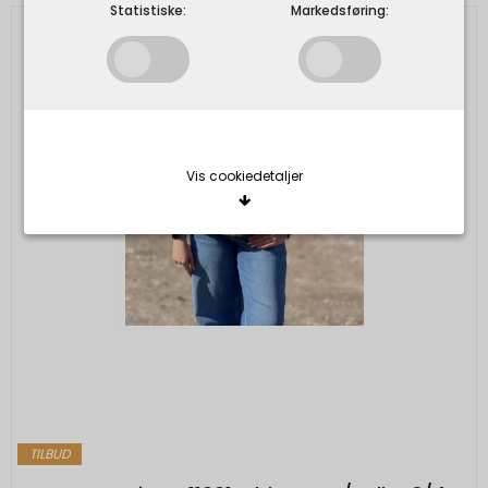
Statistiske:
Markedsføring:
Vis cookiedetaljer
Nødvendige/Tekniske
Tekniske cookies er nødvendige for, at langt de
fleste hjemmesider fungerer, som de skal. Som
navnet angiver, har de kun teknisk betydning og
dermed ikke nogen indvirkning på din privatsfære,
idet de ikke registrerer, hvad du søger efter på
andre hjemmesider.
Cookie:
Udløber:
TILBUD
Funktionelle
Funktionelle cookies anvendes for at huske dine