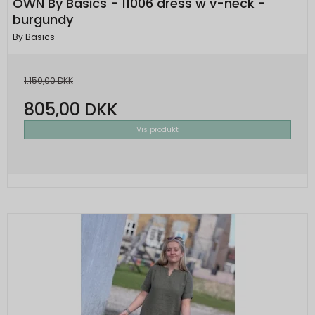
OWN By Basics - 11006 dress w v-neck -
burgundy
By Basics
1.150,00 DKK
805,00 DKK
Vis produkt