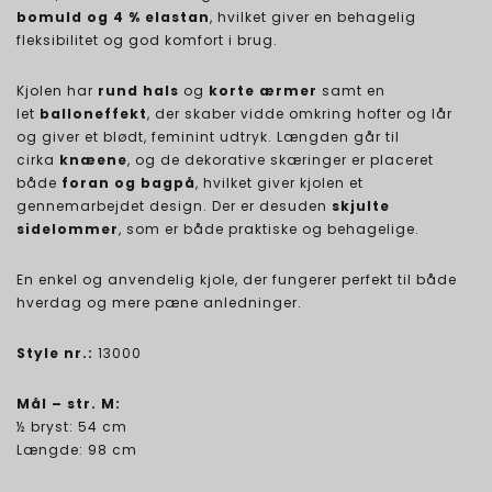
bomuld og 4 % elastan
, hvilket giver en behagelig
fleksibilitet og god komfort i brug.
Kjolen har
rund hals
og
korte ærmer
samt en
let
balloneffekt
, der skaber vidde omkring hofter og lår
og giver et blødt, feminint udtryk. Længden går til
cirka
knæene
, og de dekorative skæringer er placeret
både
foran og bagpå
, hvilket giver kjolen et
gennemarbejdet design. Der er desuden
skjulte
sidelommer
, som er både praktiske og behagelige.
En enkel og anvendelig kjole, der fungerer perfekt til både
hverdag og mere pæne anledninger.
Style nr.:
13000
Mål – str. M:
½ bryst: 54 cm
Længde: 98 cm