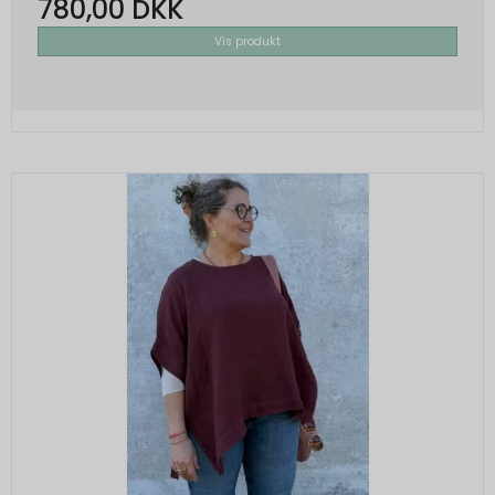
Brugt af Google med formål at levere en
780,00 DKK
risikoanalyse. Gemt i browseren's
Vis produkt
"SessionStorage"
rc::a, rc::f
None
Oprindelse:
Google
Beskrivelse:
Brugt af Google med formål at levere en
risikoanalyse. Gemt i browseren's
"localStorage".
_grecaptcha
None
Oprindelse:
Google
Beskrivelse:
Brugt af Google med formål at levere en
risikoanalyse. Gemt i browseren's
"localStorage".