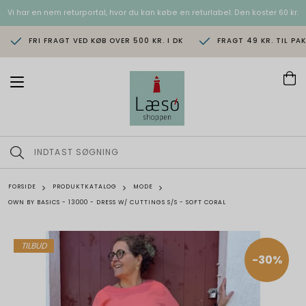
Vi har en nem returportal, hvor du kan købe en returlabel. Den koster 60 kr.
FRI FRAGT VED KØB OVER 500 KR. I DK
FRAGT 49 KR. TIL PA
T
o
g
g
l
e
n
a
v
FORSIDE
PRODUKTKATALOG
MODE
i
OWN BY BASICS - 13000 - DRESS W/ CUTTINGS S/S - SOFT CORAL
g
a
t
i
TILBUD
o
-30%
n