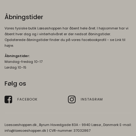
Åbningstider
Vores fysiske butik Læsøshoppen har åbent hele året. I højsommer har vi
åbent hver dag og i vinterhalvåret er der nedsat åbningstider.
Opdaterede åbningstider finder du på vores facebookprofil - se Link til
højre.
Åbningstider:
Mandag-fredag 10-17
Lørdag 10-15
Følg os
FACEBOOK
INSTAGRAM
Laesoeshoppen.dk , Byrum Hovedgade 83A - 9940 Læsø , Danmark E-mail:
info@laesoeshoppen.dk
| CVR-nummer: 37032867