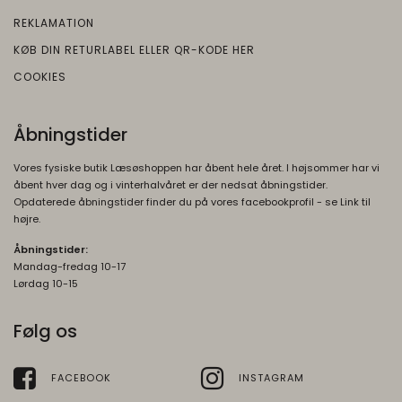
Beskrivelse:
OTZ
1 måned
REKLAMATION
Brugt i recaptcha til at afgøre om brugeren
Oprindelse:
KØB DIN RETURLABEL ELLER QR-KODE HER
er et meneske eller ej
Google
COOKIES
Beskrivelse:
__Secure-3PSID
1 år
Oprindelse:
Brugt af Google til at vise personligt
Åbningstider
tilpassede annoncer og indsamle
Google
brugeroplysninger.
Beskrivelse:
Vores fysiske butik Læsøshoppen har åbent hele året. I højsommer har vi
Bruges til at opbygge en profil af den
1P_JAR
1
åbent hver dag og i vinterhalvåret er der nedsat åbningstider.
besøgendes interesser, så den
Opdaterede åbningstider finder du på vores facebookprofil - se Link til
Oprindelse:
måneder
højre.
besøgende får vist relevante og
Google
personlige Google-annoncer.
Åbningstider:
Beskrivelse:
Mandag-fredag 10-17
__Secure-ENID
1 år
Brugt af Google til at vise personligt
Lørdag 10-15
Oprindelse:
tilpassede annoncer og indsamle
brugeroplysninger.
Google
Følg os
Beskrivelse:
__Secure-3PSIDTS
1 år
Bruges til at opbygge en profil af den
Oprindelse:
FACEBOOK
INSTAGRAM
besøgendes interesser, så den
Google