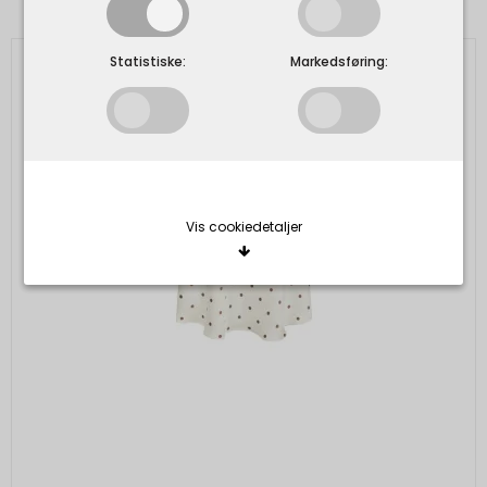
Statistiske:
Markedsføring:
Vis cookiedetaljer
Nødvendige/Tekniske
Tekniske cookies er nødvendige for, at langt de
fleste hjemmesider fungerer, som de skal. Som
navnet angiver, har de kun teknisk betydning og
dermed ikke nogen indvirkning på din privatsfære,
idet de ikke registrerer, hvad du søger efter på
andre hjemmesider.