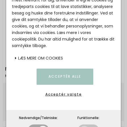
tredjeparts cookies til at lave statistikker, analysere
besøg og huske dine foretrukne indstillinger. Ved at
give dit samtykke tillader du, at vi anvender
cookies, og at vi behandler personoplysninger, som
indsamles via cookies. Læs mere i vores
cookiepolitik. Du har altid mulighed for at trække dit
samtykke tilbage.
LÆS MERE OM COOKIES
Neo Noir - Bovary Skirt - Dark Taupe
Mcverdi
ACCEPTÉR ALLE
499,00 DKK
Acceptér valgte
Vis produkt
Nødvendige/Tekniske:
Funktionelle: