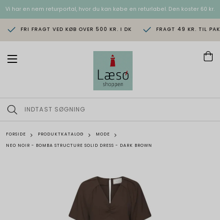
Vi har en nem returportal, hvor du kan købe en returlabel. Den koster 60 kr.
FRI FRAGT VED KØB OVER 500 KR. I DK
FRAGT 49 KR. TIL PA
T
o
g
g
l
e
n
a
v
FORSIDE
PRODUKTKATALOG
MODE
i
NEO NOIR - BOMBA STRUCTURE SOLID DRESS - DARK BROWN
g
a
t
i
o
n