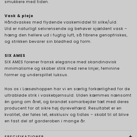
smukkere med tiden.
Vask & pleje
Håndvaskes med flydende vaskemiddel til silke/uld.
Uld er naturligt selvrensende og behøver sjældent vask –
hæng den hellere ud i fugtig luft, så fibrene genopfriskes,
og strikken bevarer sin blødhed og form.
SIX AMES
SIX AMES forener fransk elegance med skandinavisk
minimalisme og skaber strik med rene linjer, feminine
former og underspillet luksus.
Hos os i Læsøshoppen har vi en særlig forkærlighed for de
ultrabløde strik i vaskebjørnsuld. Ulden kæmmes nænsomt
én gang om året, og brandet samarbejder tæt med deres
producent for at sikre høj dyrevelfærd. Resultatet er en
kvalitet, der føles let, eksklusiv og tidløs – skabt til at blive
en fast del af garderoben i mange år.
SPECIFIKATIONER