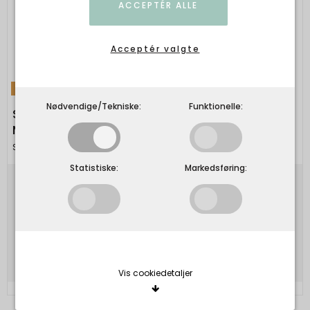
ACCEPTÉR ALLE
Acceptér valgte
TILBUD
Nødvendige/Tekniske:
Funktionelle:
Six Ames - DANA SWEATER - Glacial Green
Melange
Six Ames
Statistiske:
Markedsføring:
1.699,00 DKK
1.189,30 DKK
Vis produkt
Vis cookiedetaljer