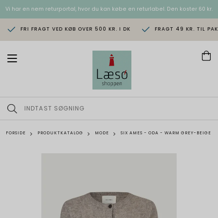
Vi har en nem returportal, hvor du kan købe en returlabel. Den koster 60 kr.
FRI FRAGT VED KØB OVER 500 KR. I DK
FRAGT 49 KR. TIL PA
T
o
g
g
l
e
n
a
v
FORSIDE
PRODUKTKATALOG
MODE
SIX AMES - ODA - WARM GREY-BEIGE
i
g
a
t
i
o
n