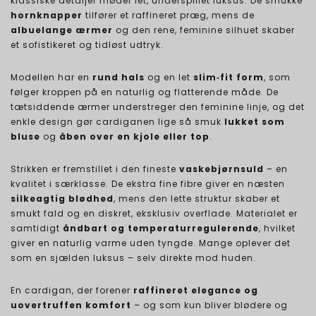
klassiske detaljer møder let, underspillet luksus. De smukke
hornknapper
tilfører et raffineret præg, mens de
albuelange ærmer
og den rene, feminine silhuet skaber
et sofistikeret og tidløst udtryk.
Modellen har en
rund hals
og en let
slim‑fit form
, som
følger kroppen på en naturlig og flatterende måde. De
tætsiddende ærmer understreger den feminine linje, og det
enkle design gør cardiganen lige så smuk
lukket som
bluse
og
åben over en kjole eller top
.
Strikken er fremstillet i den fineste
vaskebjørnsuld
– en
kvalitet i særklasse. De ekstra fine fibre giver en næsten
silkeagtig blødhed
, mens den lette struktur skaber et
smukt fald og en diskret, eksklusiv overflade. Materialet er
samtidigt
åndbart og temperaturregulerende
, hvilket
giver en naturlig varme uden tyngde. Mange oplever det
som en sjælden luksus – selv direkte mod huden.
En cardigan, der forener
raffineret elegance og
uovertruffen komfort
– og som kun bliver blødere og