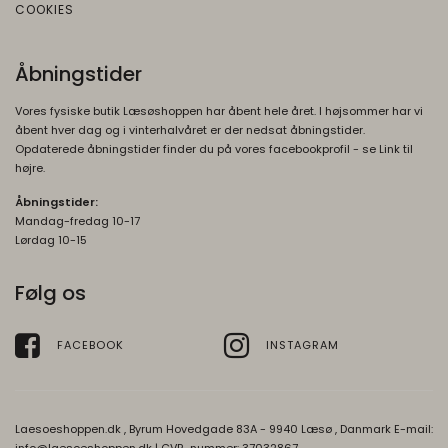
COOKIES
Denne cookie bruges til at forhindre
browseren i at sende denne cookie
sammen med anmodninger på tværs af
Åbningstider
websites.
Vores fysiske butik Læsøshoppen har åbent hele året. I højsommer har vi
rc::b, rc::c
Session
åbent hver dag og i vinterhalvåret er der nedsat åbningstider.
Opdaterede åbningstider finder du på vores facebookprofil - se Link til
Oprindelse:
højre.
Google
Beskrivelse:
Åbningstider:
Mandag-fredag 10-17
Brugt af Google med formål at levere en
Lørdag 10-15
risikoanalyse. Gemt i browseren's
"SessionStorage"
Følg os
rc::a, rc::f
None
Oprindelse:
FACEBOOK
INSTAGRAM
Google
Beskrivelse:
Brugt af Google med formål at levere en
Laesoeshoppen.dk , Byrum Hovedgade 83A - 9940 Læsø , Danmark E-mail:
risikoanalyse. Gemt i browseren's