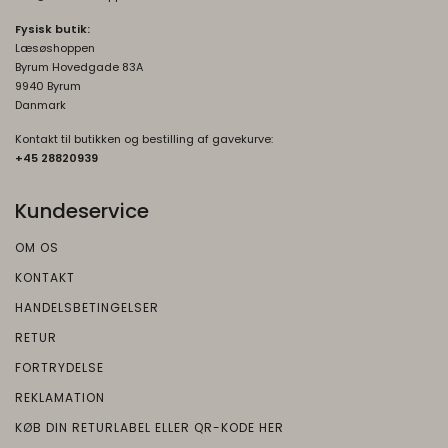
__Secure-1PSIDCC
1 år
en profil af den besøgendes interesser for
Fysisk butik:
Oprindelse:
at vise relevant og personlige Google-
Læsøshoppen
annonceringer.
Byrum Hovedgade 83A
Google
9940 Byrum
Beskrivelse:
Danmark
Bruges til at opbygge en profil af den
Kontakt til butikken og bestilling af gavekurve:
besøgendes interesser, så den
+45 2882093
9
besøgende får vist relevante og
personlige Google-annoncer.
Kundeservice
SOCS
1 år
Oprindelse:
OM OS
Google
KONTAKT
Beskrivelse:
HANDELSBETINGELSER
Gemmer en brugers valg af cookies.
RETUR
FORTRYDELSE
SEARCH_SAMESITE
4
Oprindelse:
måneder
REKLAMATION
Google
KØB DIN RETURLABEL ELLER QR-KODE HER
Beskrivelse: