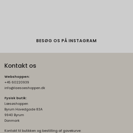
Oprindelse:
Google
Beskrivelse:
Brugt af Google med formål at levere en
risikoanalyse. Gemt i browseren's
"localStorage".
BESØG OS PÅ INSTAGRAM
Kontakt os
Webshoppen:
+45 60220939
info@laesoeshoppen.dk
Fysisk butik:
Læsøshoppen
Byrum Hovedgade 83A
9940 Byrum
Danmark
Kontakt til butikken og bestilling af gavekurve: