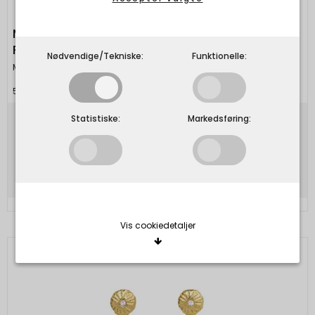
Maanesten - Stardust Bag - Summer Stripes
Peach
Nødvendige/Tekniske:
Funktionelle:
Maanesten
5715336020466
Statistiske:
Markedsføring:
350,00 DKK
Vis produkt
Vis cookiedetaljer
Nødvendige/Tekniske
Tekniske cookies er nødvendige for, at langt de
fleste hjemmesider fungerer, som de skal. Som