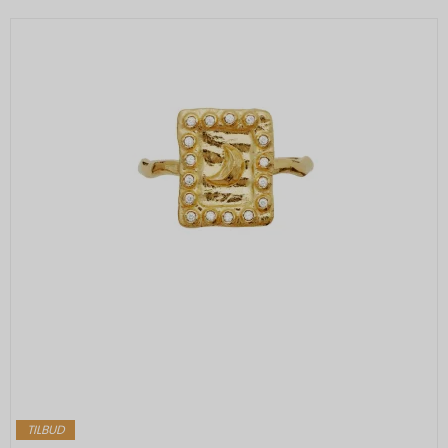
Beskrivelse:
Bruges til at opbygge en profil af den
besøgendes interesser, så den
besøgende får vist relevante og
personlige Google-annoncer.
SOCS
1 år
Oprindelse:
Google
Beskrivelse:
Gemmer en brugers valg af cookies.
SEARCH_SAMESITE
4
Oprindelse:
måneder
Google
Beskrivelse:
Denne cookie bruges til at forhindre
browseren i at sende denne cookie
TILBUD
sammen med anmodninger på tværs af