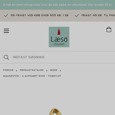
Vi har en nem returportal, hvor du kan købe en returlabel. Den koster 60 kr.
FRI FRAGT VED KØB OVER 500 KR. I DK
FRAGT 49 KR. TIL PA
T
o
g
g
l
e
n
a
v
FORSIDE
PRODUKTKATALOG
MODE
i
MAANESTEN - A ALPHABET RING - FORGYLDT
g
a
t
i
o
n