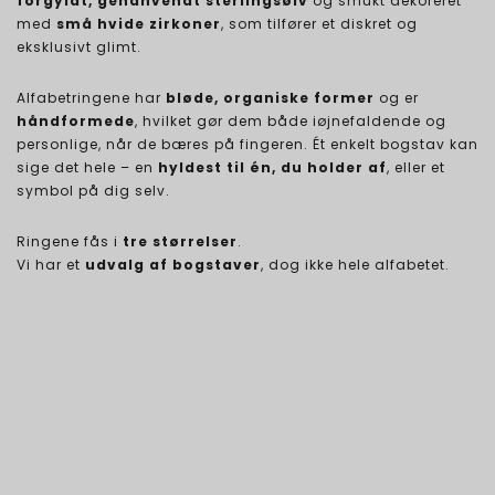
forgyldt, genanvendt sterlingsølv
og smukt dekoreret
med
små hvide zirkoner
, som tilfører et diskret og
eksklusivt glimt.
Alfabetringene har
bløde, organiske former
og er
håndformede
, hvilket gør dem både iøjnefaldende og
personlige, når de bæres på fingeren. Ét enkelt bogstav kan
sige det hele – en
hyldest til én, du holder af
, eller et
symbol på dig selv.
Ringene fås i
tre størrelser
.
Vi har et
udvalg af bogstaver
, dog ikke hele alfabetet.