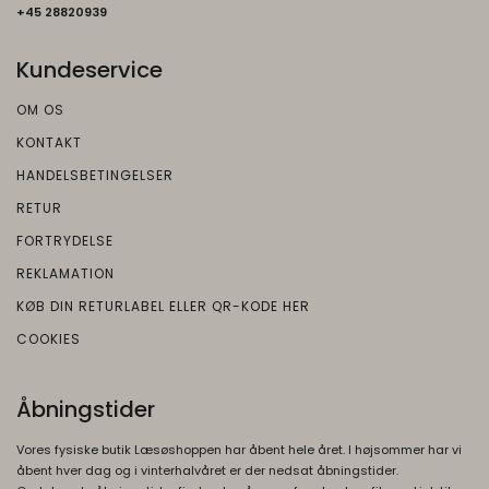
+45 2882093
9
Kundeservice
OM OS
KONTAKT
HANDELSBETINGELSER
RETUR
FORTRYDELSE
REKLAMATION
KØB DIN RETURLABEL ELLER QR-KODE HER
COOKIES
Åbningstider
Vores fysiske butik Læsøshoppen har åbent hele året. I højsommer har vi
åbent hver dag og i vinterhalvåret er der nedsat åbningstider.