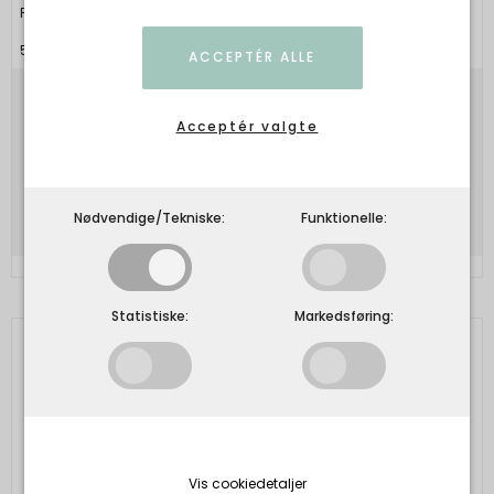
Pico
5713606071064
ACCEPTÉR ALLE
75,00 DKK
Acceptér valgte
37,50 DKK
Vis produkt
Nødvendige/Tekniske:
Funktionelle:
Statistiske:
Markedsføring:
Vis cookiedetaljer