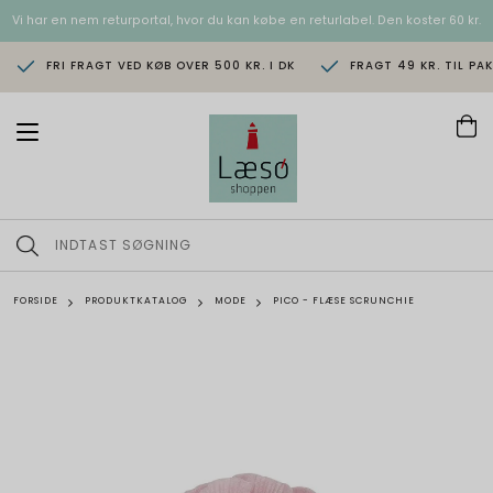
Vi har en nem returportal, hvor du kan købe en returlabel. Den koster 60 kr.
FRI FRAGT VED KØB OVER 500 KR. I DK
FRAGT 49 KR. TIL PA
T
o
g
g
l
e
n
a
v
FORSIDE
PRODUKTKATALOG
MODE
PICO - FLÆSE SCRUNCHIE
i
g
a
t
i
o
n