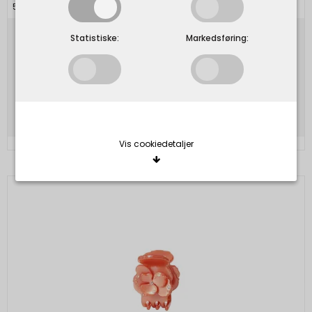
5715336010641
Statistiske:
Markedsføring:
65,00 DKK
32,50 DKK
Vis produkt
Vis cookiedetaljer
Nødvendige/Tekniske
Tekniske cookies er nødvendige for, at langt de
fleste hjemmesider fungerer, som de skal. Som
navnet angiver, har de kun teknisk betydning og
dermed ikke nogen indvirkning på din privatsfære,
idet de ikke registrerer, hvad du søger efter på
andre hjemmesider.