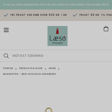
Vi har en nem returportal, hvor du kan købe en returlabel. Den koster 60 kr.
FRI FRAGT VED KØB OVER 500 KR. I DK
FRAGT 49 KR. TIL PA
T
o
g
g
l
e
n
a
v
FORSIDE
PRODUKTKATALOG
MODE
i
MAANESTEN - BERI KEYCHAIN CRANBERRY
g
a
t
i
o
n