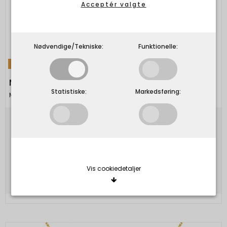
Acceptér valgte
Nødvendige/Tekniske:
Funktionelle:
TILBUD
Maanesten - Aida Ring - Forgyldt
Statistiske:
Markedsføring:
Maanesten
750,00 DKK
525,00 DKK
Vis produkt
Vis cookiedetaljer
Nødvendige/Tekniske
Tekniske cookies er nødvendige for, at langt de