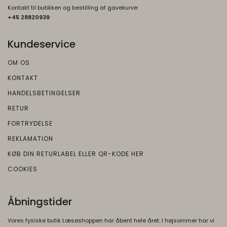
annonceringer.
Google
Kontakt til butikken og bestilling af gavekurve:
Beskrivelse:
+45 2882093
9
Bruges til at opbygge en profil af den
besøgendes interesser, så den
Kundeservice
besøgende får vist relevante og
OM OS
personlige Google-annoncer.
KONTAKT
SOCS
1 år
HANDELSBETINGELSER
Oprindelse:
RETUR
Google
Beskrivelse:
FORTRYDELSE
Gemmer en brugers valg af cookies.
REKLAMATION
KØB DIN RETURLABEL ELLER QR-KODE HER
SEARCH_SAMESITE
4
Oprindelse:
måneder
COOKIES
Google
Beskrivelse:
Åbningstider
Denne cookie bruges til at forhindre
browseren i at sende denne cookie
Vores fysiske butik Læsøshoppen har åbent hele året. I højsommer har vi