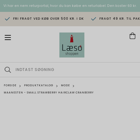
Vi har en nem returportal, hvor du kan købe en returlabel. Den koster 60 kr.
FRI FRAGT VED KØB OVER 500 KR. I DK
FRAGT 49 KR. TIL PA
T
o
g
g
l
e
n
a
v
FORSIDE
PRODUKTKATALOG
MODE
i
MAANESTEN - SMALL STRAWBERRY HAIRCLAW CRANBERRY
g
a
t
i
o
n