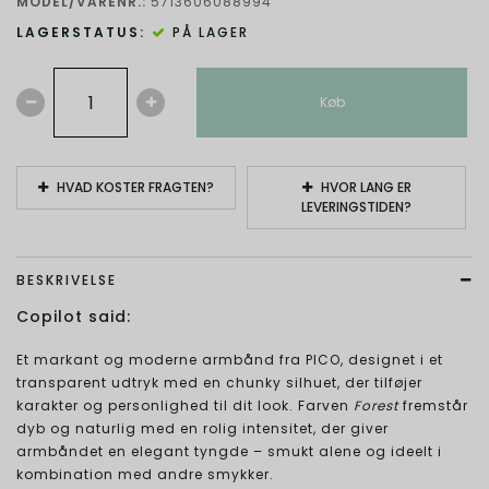
MODEL/VARENR.:
5713606088994
LAGERSTATUS:
PÅ LAGER
Køb
HVAD KOSTER FRAGTEN?
HVOR LANG ER
LEVERINGSTIDEN?
BESKRIVELSE
Copilot said:
Et markant og moderne armbånd fra PICO, designet i et
transparent udtryk med en chunky silhuet, der tilføjer
karakter og personlighed til dit look. Farven
Forest
fremstår
dyb og naturlig med en rolig intensitet, der giver
armbåndet en elegant tyngde – smukt alene og ideelt i
kombination med andre smykker.