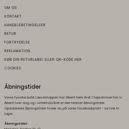
DV
1 dag
Brugt af Google til at vise personligt
OM OS
Oprindelse:
tilpassede annoncer og indsamle
brugeroplysninger.
KONTAKT
Google
Beskrivelse:
HANDELSBETINGELSER
OTZ
1 måned
Brugt i recaptcha til at afgøre om brugeren
Oprindelse:
RETUR
er et meneske eller ej
Google
FORTRYDELSE
Beskrivelse:
__Secure-3PSID
1 år
REKLAMATION
Oprindelse:
Brugt af Google til at vise personligt
KØB DIN RETURLABEL ELLER QR-KODE HER
tilpassede annoncer og indsamle
Google
COOKIES
brugeroplysninger.
Beskrivelse:
Bruges til at opbygge en profil af den
1P_JAR
1
Åbningstider
besøgendes interesser, så den
Oprindelse:
måneder
besøgende får vist relevante og
Google
Vores fysiske butik Læsøshoppen har åbent hele året. I højsommer har vi
personlige Google-annoncer.
Beskrivelse:
åbent hver dag og i vinterhalvåret er der nedsat åbningstider.
Opdaterede åbningstider finder du på vores facebookprofil - se Link til
__Secure-ENID
1 år
Brugt af Google til at vise personligt
højre.
Oprindelse:
tilpassede annoncer og indsamle
brugeroplysninger.
Åbningstider:
Google