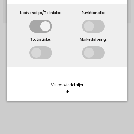
Vis produkt
Nødvendige/Tekniske:
Funktionelle:
Statistiske:
Markedsføring:
Vis cookiedetaljer
Nødvendige/Tekniske
Tekniske cookies er nødvendige for, at langt de
fleste hjemmesider fungerer, som de skal. Som
navnet angiver, har de kun teknisk betydning og