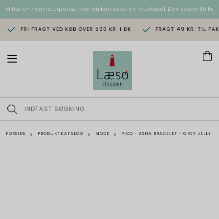
Vi har en nem returportal, hvor du kan købe en returlabel. Den koster 60 kr.
FRI FRAGT VED KØB OVER 500 KR. I DK
FRAGT 49 KR. TIL PA
T
o
g
g
l
e
n
a
v
FORSIDE
PRODUKTKATALOG
MODE
PICO - ASHA BRACELET - GREY JELLY
i
g
a
t
i
o
n