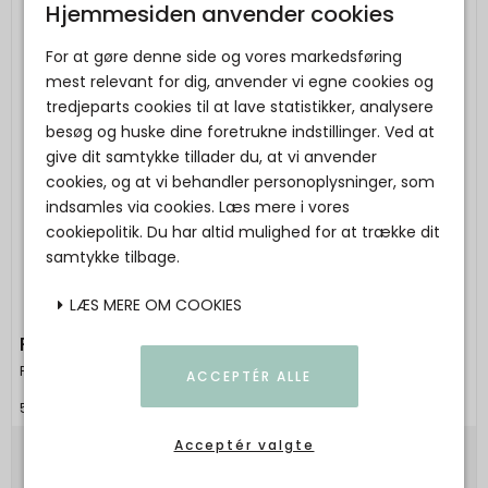
Hjemmesiden anvender cookies
For at gøre denne side og vores markedsføring
mest relevant for dig, anvender vi egne cookies og
tredjeparts cookies til at lave statistikker, analysere
besøg og huske dine foretrukne indstillinger. Ved at
give dit samtykke tillader du, at vi anvender
cookies, og at vi behandler personoplysninger, som
indsamles via cookies. Læs mere i vores
cookiepolitik. Du har altid mulighed for at trække dit
samtykke tilbage.
LÆS MERE OM COOKIES
Pico - Asha Bracelet - mocca
Pico
ACCEPTÉR ALLE
5713606080509
Acceptér valgte
75,00 DKK