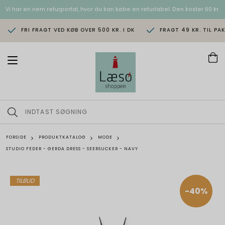
Vi har en nem returportal, hvor du kan købe en returlabel. Den koster 60 kr.
FRI FRAGT VED KØB OVER 500 KR. I DK
FRAGT 49 KR. TIL PA
T
o
g
g
l
e
n
a
v
FORSIDE
PRODUKTKATALOG
MODE
i
STUDIO FEDER - GERDA DRESS - SEERSUCKER - NAVY
g
a
t
i
TILBUD
o
-40%
n