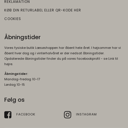
REKLAMATION
SOCS
1 år
KØB DIN RETURLABEL ELLER QR-KODE HER
Oprindelse:
COOKIES
Google
Beskrivelse:
Åbningstider
Gemmer en brugers valg af cookies.
Vores fysiske butik Læsøshoppen har åbent hele året. I højsommer har vi
SEARCH_SAMESITE
4
åbent hver dag og i vinterhalvåret er der nedsat åbningstider.
Oprindelse:
måneder
Opdaterede åbningstider finder du på vores facebookprofil - se Link til
Google
højre.
Beskrivelse:
Åbningstider:
Denne cookie bruges til at forhindre
Mandag-fredag 10-17
Lørdag 10-15
browseren i at sende denne cookie
sammen med anmodninger på tværs af
websites.
Følg os
rc::b, rc::c
Session
FACEBOOK
INSTAGRAM
Oprindelse:
Google