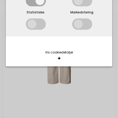
Statistiske:
Markedsføring:
Vis cookiedetaljer
Nødvendige/Tekniske
Tekniske cookies er nødvendige for, at langt de
fleste hjemmesider fungerer, som de skal. Som
navnet angiver, har de kun teknisk betydning og
dermed ikke nogen indvirkning på din privatsfære,
idet de ikke registrerer, hvad du søger efter på
andre hjemmesider.