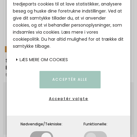
tredjeparts cookies til at lave statistikker, analysere
besøg og huske dine foretrukne indstillinger. Ved at
give dit samtykke tillader du, at vi anvender
cookies, og at vi behandler personoplysninger, som
indsamles via cookies. Læs mere i vores
cookiepolitik. Du har altid mulighed for at trække dit
samtykke tilbage.
TILBUD
LÆS MERE OM COOKIES
Studio Feder - RIGMOR DRESS - POPLIN -
BELLINI
Studio Feder
ACCEPTÉR ALLE
900,00 DKK
Acceptér valgte
450,00 DKK
Vis produkt
Nødvendige/Tekniske:
Funktionelle: