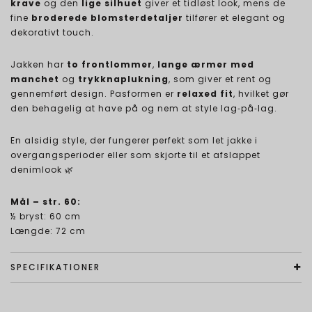
krave
og den
lige silhuet
giver et tidløst look, mens de
fine
broderede blomsterdetaljer
tilfører et elegant og
dekorativt touch.
Jakken har
to frontlommer
,
lange ærmer med
manchet
og
trykknaplukning
, som giver et rent og
gennemført design. Pasformen er
relaxed fit
, hvilket gør
den behagelig at have på og nem at style lag‑på‑lag.
En alsidig style, der fungerer perfekt som let jakke i
overgangsperioder eller som skjorte til et afslappet
denimlook 🌿
Mål – str. 60:
½ bryst: 60 cm
Længde: 72 cm
SPECIFIKATIONER