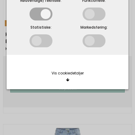
Nødvendige/Tekniske:
Funktionelle:
TILBUD
Statistiske:
Markedsføring:
KAFFE - KAmarlee Blouse - White Blue
Embroidery Stripe
Kaffe
599,95 DKK
Vis cookiedetaljer
299,98 DKK
Vis produkt
Nødvendige/Tekniske
Tekniske cookies er nødvendige for, at langt de
fleste hjemmesider fungerer, som de skal. Som
navnet angiver, har de kun teknisk betydning og
dermed ikke nogen indvirkning på din privatsfære,
idet de ikke registrerer, hvad du søger efter på