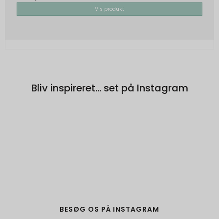
Brugt af Google med formål at levere en
Vis produkt
risikoanalyse. Gemt i browseren's
"localStorage".
Bliv inspireret... set på Instagram
BESØG OS PÅ INSTAGRAM