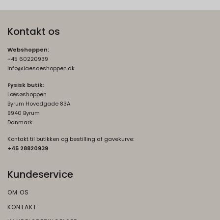
Kontakt os
Webshoppen:
+45 60220939
info@laesoeshoppen.dk
Fysisk butik:
Læsøshoppen
Byrum Hovedgade 83A
9940 Byrum
Danmark
Kontakt til butikken og bestilling af gavekurve:
+45 2882093
9
Kundeservice
OM OS
KONTAKT