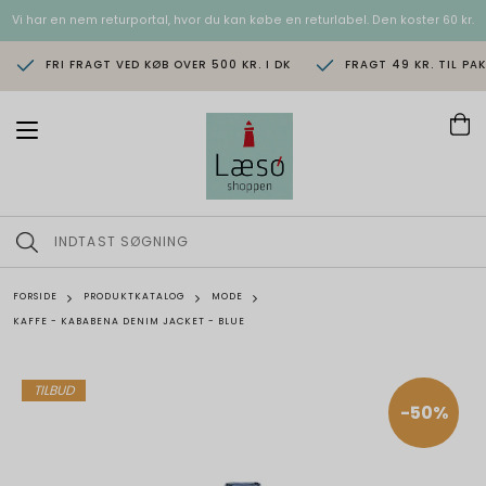
Vi har en nem returportal, hvor du kan købe en returlabel. Den koster 60 kr.
FRI FRAGT VED KØB OVER 500 KR. I DK
FRAGT 49 KR. TIL PA
T
o
g
g
l
e
n
a
v
FORSIDE
PRODUKTKATALOG
MODE
i
KAFFE - KABABENA DENIM JACKET - BLUE
g
a
t
i
TILBUD
o
-50%
n