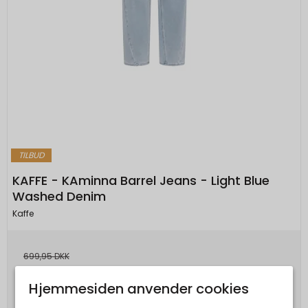
TILBUD
KAFFE - KAminna Barrel Jeans - Light Blue
Washed Denim
Kaffe
699,95 DKK
349,98 DKK
Hjemmesiden anvender cookies
Vis produkt