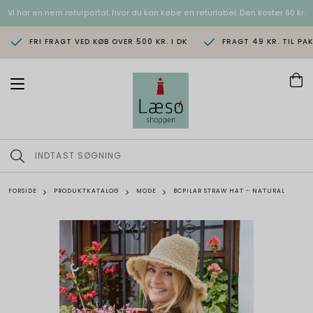
Vi har en nem returportal, hvor du kan købe en returlabel. Den koster 60 kr.
FRI FRAGT VED KØB OVER 500 KR. I DK
FRAGT 49 KR. TIL PA
T
o
g
g
l
e
n
a
v
FORSIDE
PRODUKTKATALOG
MODE
BCPILAR STRAW HAT - NATURAL
i
g
a
t
i
o
n