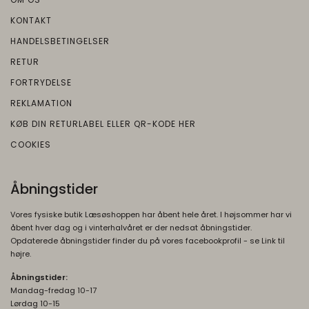
Bruges til at opbygge en profil af den
Oprindelse:
KONTAKT
besøgendes interesser, så den
Google
besøgende får vist relevante og
HANDELSBETINGELSER
Beskrivelse:
personlige Google-annoncer.
RETUR
Bruges til målretningsformål til at opbygge
__Secure-1PSIDCC
1 år
en profil af den besøgendes interesser for
FORTRYDELSE
Oprindelse:
at vise relevant og personlige Google-
REKLAMATION
annonceringer.
Google
KØB DIN RETURLABEL ELLER QR-KODE HER
Beskrivelse:
COOKIES
Bruges til at opbygge en profil af den
besøgendes interesser, så den
besøgende får vist relevante og
Åbningstider
personlige Google-annoncer.
Vores fysiske butik Læsøshoppen har åbent hele året. I højsommer har vi
SOCS
1 år
åbent hver dag og i vinterhalvåret er der nedsat åbningstider.
Oprindelse:
Opdaterede åbningstider finder du på vores facebookprofil - se Link til
højre.
Google
Beskrivelse:
Åbningstider:
Mandag-fredag 10-17
Gemmer en brugers valg af cookies.
Lørdag 10-15