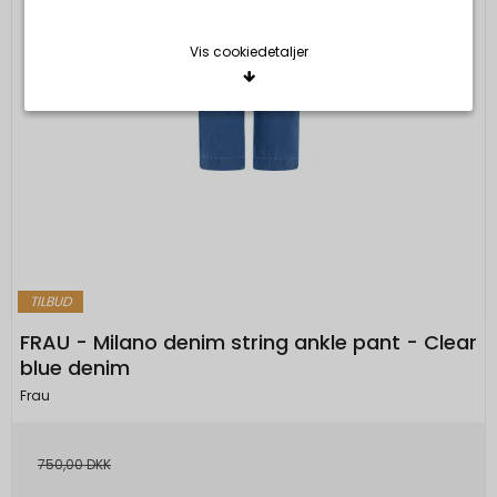
Vis cookiedetaljer
Nødvendige/Tekniske
Tekniske cookies er nødvendige for, at langt de
fleste hjemmesider fungerer, som de skal. Som
navnet angiver, har de kun teknisk betydning og
dermed ikke nogen indvirkning på din privatsfære,
idet de ikke registrerer, hvad du søger efter på
andre hjemmesider.
TILBUD
Cookie:
Udløber:
FRAU - Milano denim string ankle pant - Clear
Funktionelle
blue denim
Funktionelle cookies anvendes for at huske dine
PHPSESSID
Session
Oprindelse:
brugerpræferencer ved at huske de valg og
Frau
indstillinger du foretager på hjemmesiden, det kan
System
f.eks. dreje sig om, hvilke præferencer du har i
Beskrivelse:
750,00 DKK
forhold til sprog og tekststørrelse.
Denne cookie bruges af serveren til at