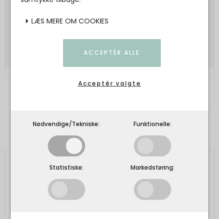
549,00 DKK
274,50 DKK
LÆS MERE OM COOKIES
Vis produkt
ACCEPTÉR ALLE
Acceptér valgte
Kunder der har købt dette produkt har
Nødvendige/Tekniske:
Funktionelle:
også købt
Statistiske:
Markedsføring: