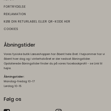
AEC
6
tilpassede annoncer og indsamle
newsLetterPopupSuccess
FORTRYDELSE
Oprindelse:
måneder
brugeroplysninger.
Oprindelse:
REKLAMATION
Google
OGP
1 måned
Beskrivelse:
Beskrivelse:
KØB DIN RETURLABEL ELLER QR-KODE HER
Oprindelse:
Session
Brugt i recaptcha til at afgøre om brugeren
COOKIES
Google
er et menneske eller ej
Beskrivelse:
DV
1 dag
Brugt af Google til at vise personligt
Åbningstider
Oprindelse:
tilpassede annoncer og indsamle
Vores fysiske butik Læsøshoppen har åbent hele året. I højsommer har vi
brugeroplysninger.
Google
åbent hver dag og i vinterhalvåret er der nedsat åbningstider.
Beskrivelse:
Opdaterede åbningstider finder du på vores facebookprofil - se Link til
OTZ
1 måned
højre.
Brugt i recaptcha til at afgøre om brugeren
Oprindelse:
er et meneske eller ej
Åbningstider:
Google
Mandag-fredag 10-17
Beskrivelse:
__Secure-3PSID
1 år
Lørdag 10-15
Oprindelse:
Brugt af Google til at vise personligt
tilpassede annoncer og indsamle
Google
Følg os
brugeroplysninger.
Beskrivelse:
Bruges til at opbygge en profil af den
1P_JAR
1