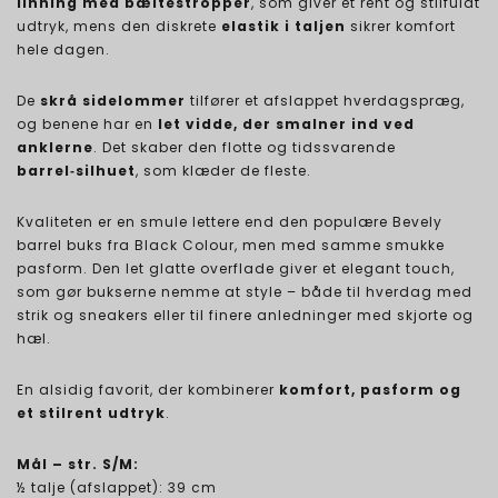
linning med bæltestropper
, som giver et rent og stilfuldt
udtryk, mens den diskrete
elastik i taljen
sikrer komfort
hele dagen.
De
skrå sidelommer
tilfører et afslappet hverdagspræg,
og benene har en
let vidde, der smalner ind ved
anklerne
. Det skaber den flotte og tidssvarende
barrel‑silhuet
, som klæder de fleste.
Kvaliteten er en smule lettere end den populære Bevely
barrel buks fra Black Colour, men med samme smukke
pasform. Den let glatte overflade giver et elegant touch,
som gør bukserne nemme at style – både til hverdag med
strik og sneakers eller til finere anledninger med skjorte og
hæl.
En alsidig favorit, der kombinerer
komfort, pasform og
et stilrent udtryk
.
Mål – str. S/M:
½ talje (afslappet): 39 cm