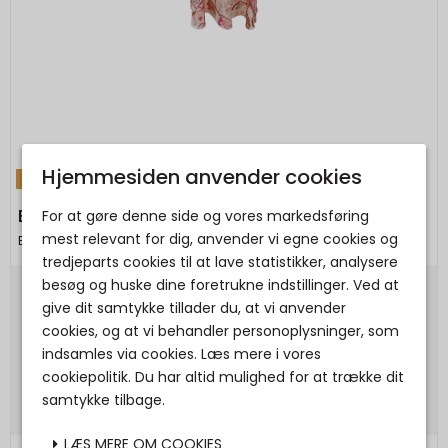
Hjemmesiden anvender cookies
TILBUD
Black Colour - BCZELENE raglan dress - Coral
For at gøre denne side og vores markedsføring
mest relevant for dig, anvender vi egne cookies og
Black Colour
tredjeparts cookies til at lave statistikker, analysere
besøg og huske dine foretrukne indstillinger. Ved at
799,00 DKK
give dit samtykke tillader du, at vi anvender
cookies, og at vi behandler personoplysninger, som
559,30 DKK
indsamles via cookies. Læs mere i vores
Vis produkt
cookiepolitik. Du har altid mulighed for at trække dit
samtykke tilbage.
LÆS MERE OM COOKIES