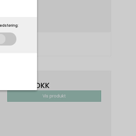
edsføring:
1.100,00 DKK
Vis produkt
som de skal. Som
 på din
r.
Udløber: