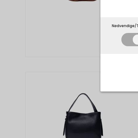
Nødvendige/T
Nødvend
Tekniske 
navnet an
privatsfær
Cookie:
Funktion