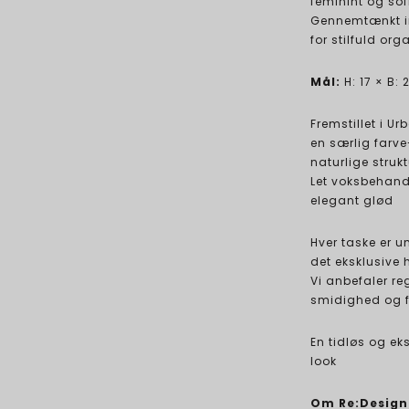
feminint og sofi
Gennemtænkt in
for stilfuld org
Mål:
H: 17 × B: 
Fremstillet i U
en særlig farv
naturlige strukt
Let voksbehandl
elegant glød
Hver taske er u
det eksklusive
Vi anbefaler r
smidighed og f
En tidløs og eks
look
Om Re:Design