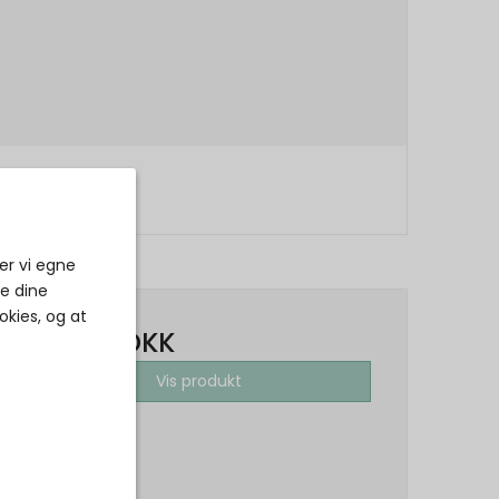
er vi egne
ke dine
okies, og at
900,00 DKK
Vis produkt