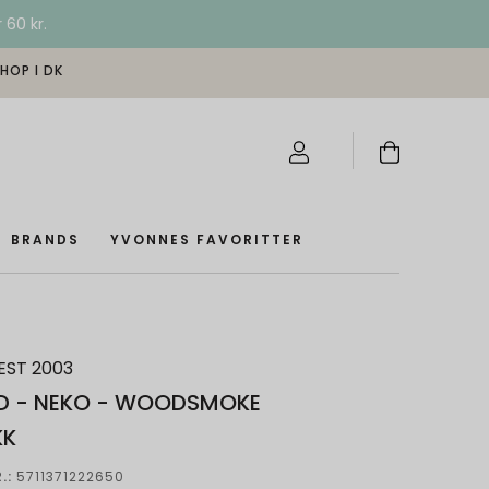
 60 kr.
SHOP I DK
BRANDS
YVONNES FAVORITTER
EST 2003
D - NEKO - WOODSMOKE
KK
.:
5711371222650