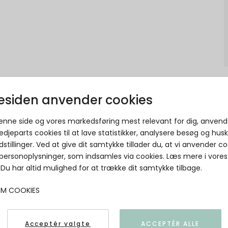
siden anvender cookies
denne side og vores markedsføring mest relevant for dig, anvend
edjeparts cookies til at lave statistikker, analysere besøg og hus
dstillinger. Ved at give dit samtykke tillader du, at vi anvender co
REDESIGNED - Noor Bumbag - Walnut
 personoplysninger, som indsamles via cookies. Læs mere i vores
RE:DESIGNED EST 2003
. Du har altid mulighed for at trække dit samtykke tilbage.
5711371222469
OM COOKIES
Acceptér valgte
ACCEPTÉR ALLE