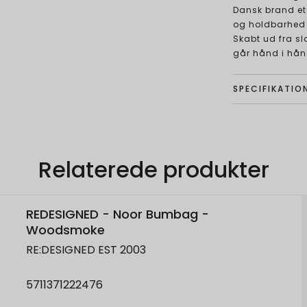
Dansk brand eta
og holdbarhed
Skabt ud fra sl
går hånd i hå
SPECIFIKATIO
Relaterede produkter
REDESIGNED - Noor Bumbag -
Woodsmoke
RE:DESIGNED EST 2003
5711371222476