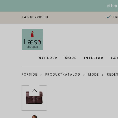
Vi har
+45 60220939
FR
NYHEDER
MODE
INTERIØR
LÆ
FORSIDE
PRODUKTKATALOG
MODE
REDE