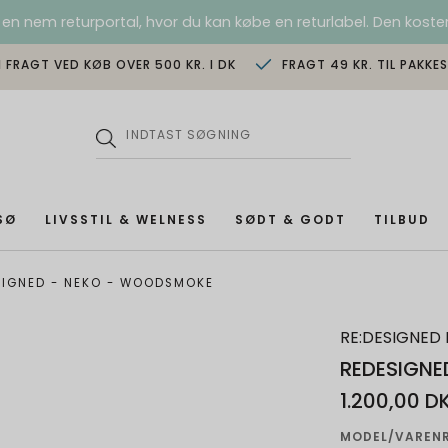
 en nem returportal, hvor du kan købe en returlabel. Den koster
I FRAGT VED KØB OVER 500 KR. I DK
FRAGT 49 KR. TIL PAKKE
SØ
LIVSSTIL & WELNESS
SØDT & GODT
TILBUD
SIGNED - NEKO - WOODSMOKE
RE:DESIGNED 
REDESIGNE
1.200,00 D
MODEL/VARENR