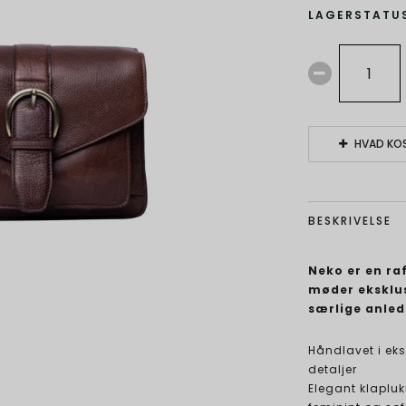
LAGERSTATUS
HVAD KOS
BESKRIVELSE
Neko er en ra
møder eksklus
særlige anled
Håndlavet i ek
detaljer
Elegant klapluk