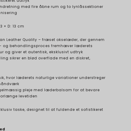
stikeret udtryk
dretning med fire åbne rum og to lynlåssektioner
anisering
23 × D: 13 cm
rban Leather Quality – fræset okselæder, der gennem
e- og behandlingsproces fremhæver læderets
ur og giver et autentisk, eksklusivt udtryk
ing sikrer en blød overflade med en diskret,
nik, hvor læderets naturlige variationer understreger
 håndværk
egelmæssig pleje med læderbalsam for at bevare
orlænge levetiden
klusiv taske, designet til at fuldende et sofistikeret
ed