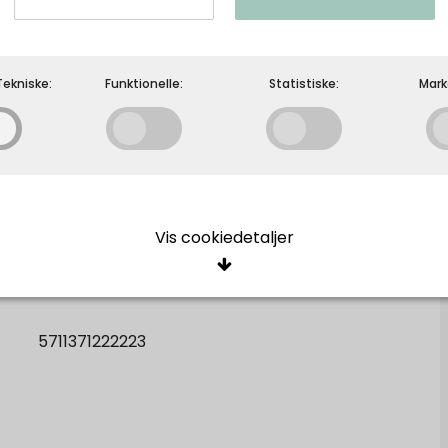
ekniske:
Funktionelle:
Statistiske:
Mark
Vis cookiedetaljer
REDESIGNED - Naya Small - Black
RE:DESIGNED EST 2003
ige/Tekniske
5711371222223
cookies er nødvendige for, at langt de fleste hjemmesider fungerer, 
giver, har de kun teknisk betydning og dermed ikke nogen indvirkning
e, idet de ikke registrerer, hvad du søger efter på andre hjemmeside
Oprindelse:
Beskrivelse:
elle