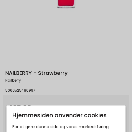
NAILBERRY - Strawberry
Nailberry
5060525480997
165,00 DKK
Hjemmesiden anvender cookies
Vis produkt
For at gøre denne side og vores markedsføring