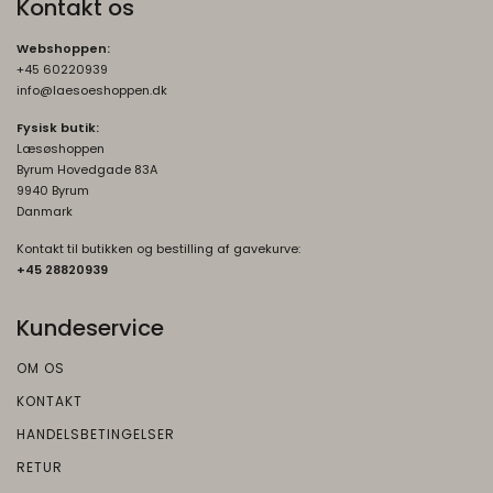
Google
Kontakt os
Beskrivelse:
Webshoppen:
Brugt af Google med formål at levere en
+45 60220939
risikoanalyse. Gemt i browseren's
info@laesoeshoppen.dk
"SessionStorage"
Fysisk butik:
rc::a, rc::f
None
Læsøshoppen
Byrum Hovedgade 83A
Oprindelse:
9940 Byrum
Google
Danmark
Beskrivelse:
Kontakt til butikken og bestilling af gavekurve:
Brugt af Google med formål at levere en
+45 2882093
9
risikoanalyse. Gemt i browseren's
"localStorage".
Kundeservice
_grecaptcha
None
OM OS
Oprindelse:
KONTAKT
Google
HANDELSBETINGELSER
Beskrivelse:
RETUR
Brugt af Google med formål at levere en