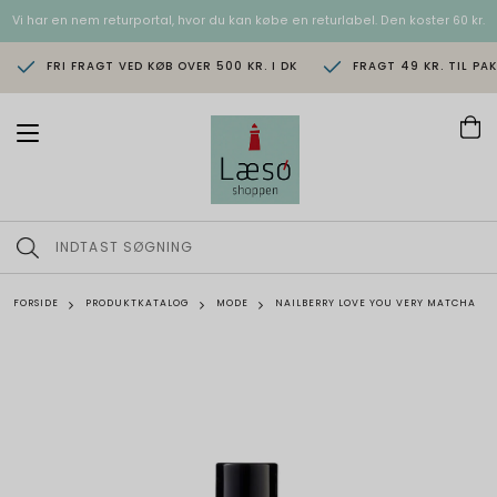
Vi har en nem returportal, hvor du kan købe en returlabel. Den koster 60 kr.
FRI FRAGT VED KØB OVER 500 KR. I DK
FRAGT 49 KR. TIL PA
T
o
g
g
l
e
n
a
v
FORSIDE
PRODUKTKATALOG
MODE
NAILBERRY LOVE YOU VERY MATCHA
i
g
a
t
i
o
n