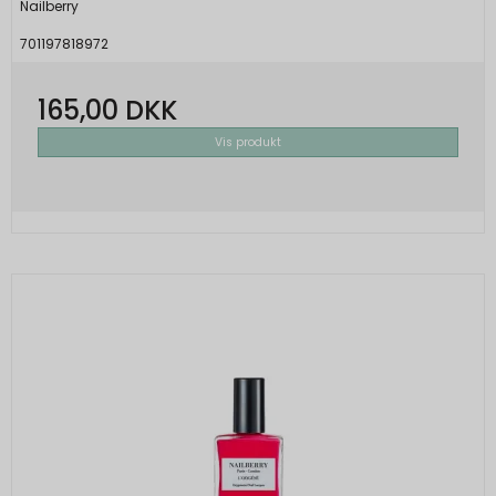
Nailberry
701197818972
165,00 DKK
Vis produkt