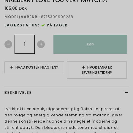
NAILBERRY LOVE YOU VERY MATCHA
165,00 DKK
MODEL/VARENR.:
8715309909238
LAGERSTATUS:
PÅ LAGER
Køb
HVAD KOSTER FRAGTEN?
HVOR LANG ER
LEVERINGSTIDEN?
BESKRIVELSE
Lys khaki i en smuk, uigennemsigtig finish. Inspireret af
den rolige og energigivende stemning fra matcha, giver
denne sofistikerede nuance dine negle et moderne og
stilrent udtryk. Den bløde, cremede tone med et diskret