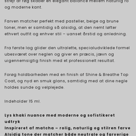
strejf af røg skaber en elegant balance mellem naturlig ro
og moderne kant.
Farven matcher perfekt med pasteller, beige og brune
toner, men er samtidig så alsidig, at den nemt løfter
ethvert outfit og enhver stil – uanset årstid og anledning.
Fra første lag glider den ultralette, specialudviklede formel
ubesværet over neglen og giver en præcis, jævn og
uigennemsigtig finish med et professionelt resultat.
Forøg holdbarheden med en finish af Shine & Breathe Top
Coat, og nyd en smuk glans, samtidig med at dine negle
holdes sunde og velplejede.
Indeholder 15 ml.
Lys khaki nuance med moderne og sofistikeret
udtryk
Inspireret af matcha – rolig, naturlig og stilren farve
Alsidig tone der matcher både neutrale og farverige