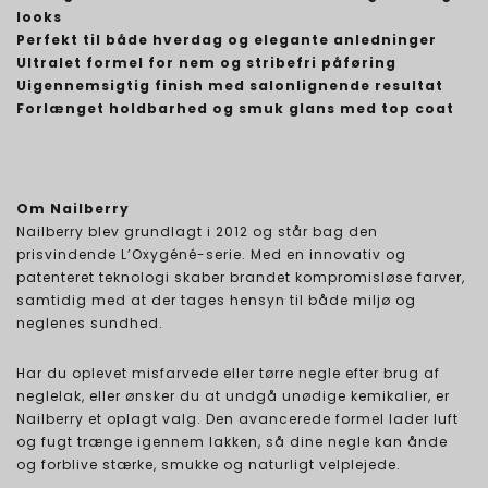
looks
Perfekt til både hverdag og elegante anledninger
Ultralet formel for nem og stribefri påføring
Uigennemsigtig finish med salonlignende resultat
Forlænget holdbarhed og smuk glans med top coat
Om Nailberry
Nailberry blev grundlagt i 2012 og står bag den
prisvindende L’Oxygéné-serie. Med en innovativ og
patenteret teknologi skaber brandet kompromisløse farver,
samtidig med at der tages hensyn til både miljø og
neglenes sundhed.
Har du oplevet misfarvede eller tørre negle efter brug af
neglelak, eller ønsker du at undgå unødige kemikalier, er
Nailberry et oplagt valg. Den avancerede formel lader luft
og fugt trænge igennem lakken, så dine negle kan ånde
og forblive stærke, smukke og naturligt velplejede.