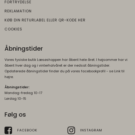
risikoanalyse. Gemt i browseren's
FORTRYDELSE
"localStorage".
REKLAMATION
KØB DIN RETURLABEL ELLER QR-KODE HER
COOKIES
Åbningstider
Vores fysiske butik Læsøshoppen har åbent hele året. I højsommer har vi
åbent hver dag og i vinterhalvåret er der nedsat åbningstider.
Opdaterede åbningstider finder du på vores facebookprofil - se Link til
højre.
Åbningstider:
Mandag-fredag 10-17
Lørdag 10-15
Følg os
FACEBOOK
INSTAGRAM