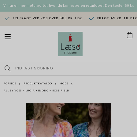
Vi har en nem returportal, hvor du kan købe en returlabel. Den koster 60 kr.
FRI FRAGT VED KØB OVER 500 KR. I DK
FRAGT 49 KR. TIL PA
T
o
g
g
l
e
n
a
v
FORSIDE
PRODUKTKATALOG
MODE
i
ALL BY VOSS - LUCIA KIMONO - ROSE FIELD
g
a
t
i
o
n