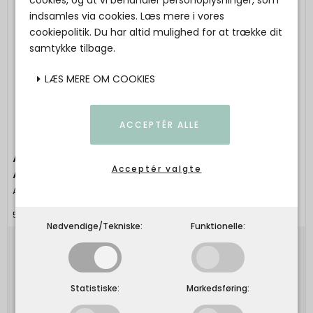
cookies, og at vi behandler personoplysninger, som
indsamles via cookies. Læs mere i vores
cookiepolitik. Du har altid mulighed for at trække dit
samtykke tilbage.
LÆS MERE OM COOKIES
ACCEPTÉR ALLE
All By Voss - Silketørklæde - Wild Nature
Acceptér valgte
Authumn
All By Voss
5744003215478
Nødvendige/Tekniske:
Funktionelle:
499,00 DKK
Vis produkt
Statistiske:
Markedsføring: