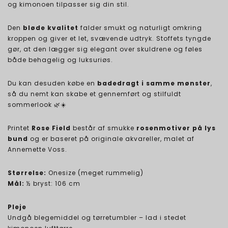
og kimonoen tilpasser sig din stil.
Den
bløde kvalitet
falder smukt og naturligt omkring
kroppen og giver et let, svævende udtryk. Stoffets tyngde
gør, at den lægger sig elegant over skuldrene og føles
både behagelig og luksuriøs.
Du kan desuden købe en
badedragt i samme mønster
,
så du nemt kan skabe et gennemført og stilfuldt
sommerlook 🌿☀️
Printet
Rose Field
består af smukke
rosenmotiver på lys
bund
og er baseret på originale akvareller, malet af
Annemette Voss.
Størrelse:
Onesize (meget rummelig)
Mål:
½ bryst: 106 cm
Pleje
Undgå blegemiddel og tørretumbler – lad i stedet