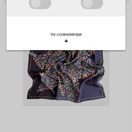
Vis cookiedetaljer
Nødvendige/Tekniske
Tekniske cookies er nødvendige for, at langt de
fleste hjemmesider fungerer, som de skal. Som
navnet angiver, har de kun teknisk betydning og
dermed ikke nogen indvirkning på din privatsfære,
idet de ikke registrerer, hvad du søger efter på
andre hjemmesider.
Cookie:
Udløber:
Funktionelle
Funktionelle cookies anvendes for at huske dine
PHPSESSID
Session
Oprindelse:
brugerpræferencer ved at huske de valg og
indstillinger du foretager på hjemmesiden, det kan