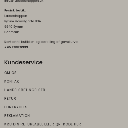
info@laesoeshoppen.dk
"localStorage".
Fysisk butik:
Læsøshoppen
_grecaptcha
None
Byrum Hovedgade 83A
Oprindelse:
9940 Byrum
Google
Danmark
Beskrivelse:
Kontakt til butikken og bestilling af gavekurve:
Brugt af Google med formål at levere en
+45 2882093
9
risikoanalyse. Gemt i browseren's
"localStorage".
Kundeservice
OM OS
KONTAKT
HANDELSBETINGELSER
RETUR
FORTRYDELSE
REKLAMATION
KØB DIN RETURLABEL ELLER QR-KODE HER