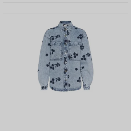
cart_session_info
30 dage
Oprindelse:
Oprindelse:
Bruges til målretningsformål til at opbygge
Google
en profil af den besøgendes interesser for
System
Beskrivelse:
at vise relevant og personlige Google-
Beskrivelse:
Brugt af Google til at vise personligt
annonceringer.
Cookien bruges til at gemme gæstens
tilpassede annoncer og indsamle
sessions-id. Id'et bruges her til at forlænge,
SIDCC
1 år
brugeroplysninger.
hvor lang tid kundens kurv bliver husket af
Oprindelse:
serveren, hvilket er længere end den
APISID
2 år
Google
Oprindelse:
normale gæste-session.
Beskrivelse:
Google
SESSION
Session
Bruges til sikkerhed for at gemme digitale
Beskrivelse:
Oprindelse:
og krypterede registreringer af en brugers
Brugt af Google til at vise personligt
Google-konto og seneste login-tidspunkt,
Onpay
tilpassede annoncer og indsamle
som giver Google mulighed for at
Beskrivelse:
brugeroplysninger.
godkende brugere.
Bruges af OnPay til at holde styr på din
session.
SID
2 år
NID
6
Oprindelse:
Oprindelse:
måneder
scrollHistory
Session
and 1
Google
Google
Oprindelse:
dag
Beskrivelse:
Beskrivelse: