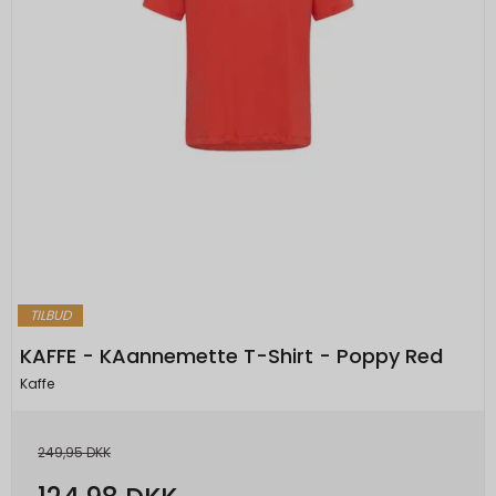
Google
OGP
1 måned
Beskrivelse:
Beskrivelse:
Oprindelse:
Session
Brugt i recaptcha til at afgøre om brugeren
Google
er et menneske eller ej
Beskrivelse:
DV
1 dag
Brugt af Google til at vise personligt
Oprindelse:
tilpassede annoncer og indsamle
brugeroplysninger.
Google
Beskrivelse:
OTZ
1 måned
Brugt i recaptcha til at afgøre om brugeren
Oprindelse:
er et meneske eller ej
Google
Beskrivelse:
TILBUD
__Secure-3PSID
1 år
Oprindelse:
Brugt af Google til at vise personligt
KAFFE - KAannemette T-Shirt - Poppy Red
tilpassede annoncer og indsamle
Google
Kaffe
brugeroplysninger.
Beskrivelse:
Bruges til at opbygge en profil af den
1P_JAR
1
249,95 DKK
besøgendes interesser, så den
Oprindelse:
måneder
besøgende får vist relevante og