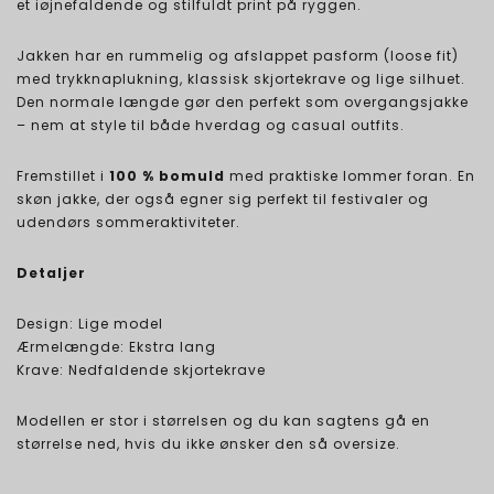
et iøjnefaldende og stilfuldt print på ryggen.
Jakken har en rummelig og afslappet pasform (loose fit)
med trykknaplukning, klassisk skjortekrave og lige silhuet.
Den normale længde gør den perfekt som overgangsjakke
– nem at style til både hverdag og casual outfits.
Fremstillet i
100 % bomuld
med praktiske lommer foran. En
skøn jakke, der også egner sig perfekt til festivaler og
udendørs sommeraktiviteter.
Detaljer
Design: Lige model
Ærmelængde: Ekstra lang
Krave: Nedfaldende skjortekrave
Modellen er stor i størrelsen og du kan sagtens gå en
størrelse ned, hvis du ikke ønsker den så oversize.