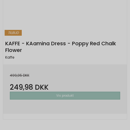
Bruges til målretningsformål til at opbygge
__Secure-1PSIDCC
1 år
en profil af den besøgendes interesser for
Oprindelse:
at vise relevant og personlige Google-
annonceringer.
Google
Beskrivelse:
TILBUD
Bruges til at opbygge en profil af den
besøgendes interesser, så den
KAFFE - KAamina Dress - Poppy Red Chalk
besøgende får vist relevante og
Flower
personlige Google-annoncer.
Kaffe
SOCS
1 år
Oprindelse:
499,95 DKK
Google
249,98 DKK
Beskrivelse:
Vis produkt
Gemmer en brugers valg af cookies.
SEARCH_SAMESITE
4
Oprindelse:
måneder
Google
Beskrivelse: