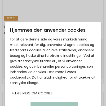
TILBUD
KAFFE - KAcelina Flounce Dress - BROWN
Hjemmesiden anvender cookies
Kaffe
For at gøre denne side og vores markedsføring
mest relevant for dig, anvender vi egne cookies og
299,95 DKK
tredjeparts cookies til at lave statistikker, analysere
149,98 DKK
besøg og huske dine foretrukne indstillinger. Ved at
give dit samtykke tillader du, at vi anvender
Vis produkt
cookies, og at vi behandler personoplysninger, som
indsamles via cookies. Læs mere i vores
cookiepolitik. Du har altid mulighed for at trække dit
samtykke tilbage.
LÆS MERE OM COOKIES